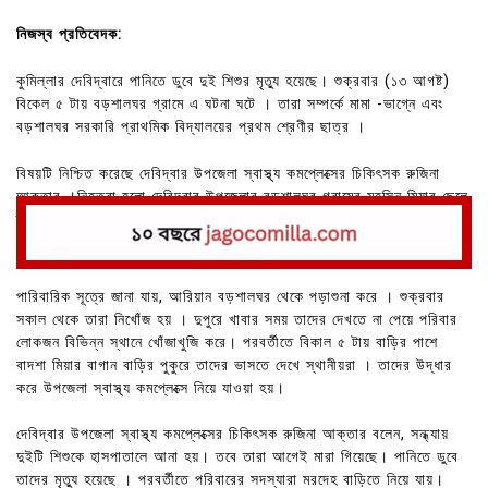
নিজস্ব প্রতিবেদক:
কুমিল্লার দেবিদ্বারে পানিতে ডুবে দুই শিশুর মৃত্যু হয়েছে। শুক্রবার (১৩ আগষ্ট)
বিকেল ৫ টায় বড়শালঘর গ্রামে এ ঘটনা ঘটে । তারা সম্পর্কে মামা -ভাগ্নে এবং
বড়শালঘর সরকারি প্রাথমিক বিদ্যালয়ের প্রথম শ্রেণীর ছাত্র ।
বিষয়টি নিশ্চিত করেছে দেবিদ্বার উপজেলা স্বাস্থ্য কমপ্লেক্সের চিকিৎসক রুজিনা
আক্তার ।নিহতরা হলো দেবিদ্বার উপজেলার বড়শালঘর গ্রামের মহসিন মিয়ার ছেলে
হৃদয় (৭) এবং অনন্তপুর গ্রামের অলী মিয়ার ছেলে আরিয়ান (৬)।
পারিবারিক সূত্রে জানা যায়, আরিয়ান বড়শালঘর থেকে পড়াশুনা করে । শুক্রবার
সকাল থেকে তারা নিখোঁজ হয় । দুপুরে খাবার সময় তাদের দেখতে না পেয়ে পরিবার
লোকজন বিভিন্ন স্থানে খোঁজাখুজি করে। পরবর্তীতে বিকাল ৫ টায় বাড়ির পাশে
বাদশা মিয়ার বাগান বাড়ির পুকুরে তাদের ভাসতে দেখে স্থানীয়রা । তাদের উদ্ধার
করে উপজেলা স্বাস্থ্য কমপ্লেক্সে নিয়ে যাওয়া হয়।
দেবিদ্বার উপজেলা স্বাস্থ্য কমপ্লেক্সের চিকিৎসক রুজিনা আক্তার বলেন, সন্ধ্যায়
দুইটি শিশুকে হাসপাতালে আনা হয়। তবে তারা আগেই মারা গিয়েছে। পানিতে ডুবে
তাদের মৃত্যু হয়েছে । পরবর্তীতে পরিবারের সদস্যারা মরদেহ বাড়িতে নিয়ে যায়।