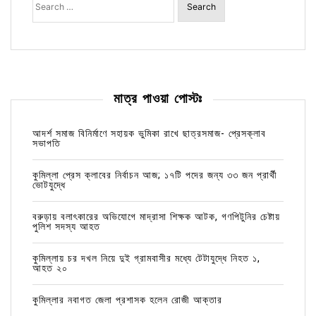
for:
মাত্র পাওয়া পোস্টঃ
আদর্শ সমাজ বিনির্মাণে সহায়ক ভুমিকা রাখে ছাত্রসমাজ- প্রেসক্লাব
সভাপতি
কুমিল্লা প্রেস ক্লাবের নির্বাচন আজ; ১৭টি পদের জন্য ৩৩ জন প্রার্থী
ভোটযুদ্ধে
বরুড়ায় বলাৎকারের অভিযোগে মাদ্রাসা শিক্ষক আটক, গণপিটুনির চেষ্টায়
পুলিশ সদস্য আহত
কুমিল্লায় চর দখল নিয়ে দুই গ্রামবাসীর মধ্যে টেটাযুদ্ধে নিহত ১,
আহত ২০
কুমিল্লার নবাগত জেলা প্রশাসক হলেন রোজী আক্তার