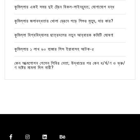
কুমিল্লায় একই সময় দুই ট্রেন বিকল-লাইনচ্যুত; যোগাযোগ বন্ধ
কুমিল্লায় জলাবদ্ধতায় খোলা ড্রেনে পড়ে শিশুর মৃত্যু, দায় কার?
কুমিল্লা বিশ্ববিদ্যালয় ছাত্রদলের নতুন আহ্বায়ক কমিটি ঘোষণা
কুমিল্লায় ১ লাখ ৬০ হাজার পিস ইয়াবাসহ আটক-৫
কেন আত্মগোপন গেলেন শিবির নেতা; উদ্ধারের পর কেন ধ/র্ষ/ণ ও ভ্রু/
ণ নষ্টের মামলা দিল নারী?