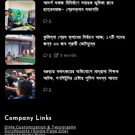
আদর্শ সমাজ বিনির্মাণে সহায়ক ভুমিকা রাখে
ছাত্রসমাজ- প্রেসক্লাব সভাপতি
0
কুমিল্লা প্রেস ক্লাবের নির্বাচন আজ; ১৭টি পদের
জন্য ৩৩ জন প্রার্থী ভোটযুদ্ধে
0
3 words
বরুড়ায় বলাৎকারের অভিযোগে মাদ্রাসা শিক্ষক
আটক, গণপিটুনির চেষ্টায় পুলিশ সদস্য আহত
0
Company Links
Style Customization & Typography
Scrollpoints (Single Page Site)
wpHoot Home Page