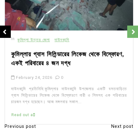
In
কুমিল্লা উত্তর জেলা
দাউদকান্দি
কুমিল্লায় গ্যাস সিলিন্ডারের লিকেজ থেকে বিস্ফোরণ,
একই পরিবারের ৪ জন দগ্ধ
February 24, 2026
0
দাউদকান্দি প্রতিনিধি:কুমিল্লার দাউদকান্দি উপজেলার একটি বসতবাড়িতে
গ্যাস সিলিন্ডারের লিকেজ থেকে বিস্ফোরণে নারী ও শিশুসহ এক পরিবারের
চারজন দগ্ধ হয়েছেন। আজ মঙ্গলবার সকাল...
Read out all
Previous post
Next post
P