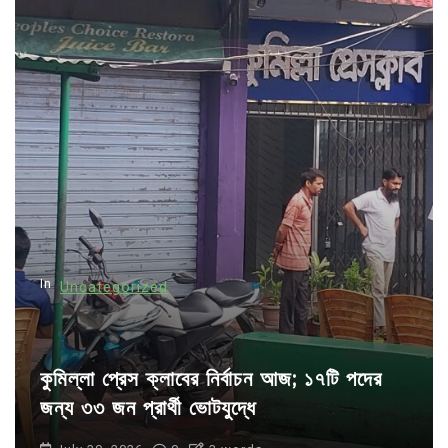
a
v
i
g
a
t
i
o
n
In
Uncategorized
কুমিল্লা প্রেস ক্লাবের নির্বাচন আজ; ১৭টি পদের
জন্য ৩৩ জন প্রার্থী ভোটযুদ্ধে