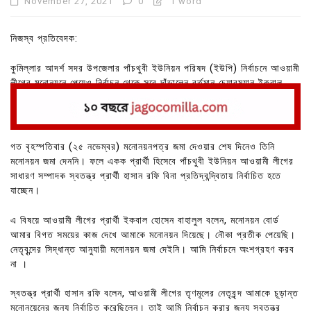
November 27, 2021
0
1 word
নিজস্ব প্রতিবেদক:
কুমিল্লার আদর্শ সদর উপজেলার পাঁচথুবী ইউনিয়ন পরিষদ (ইউপি) নির্বাচনে আওয়ামী
লীগের মনোনয়নে পেয়েও নির্বাচন থেকে সরে দাঁড়ালেন বর্তমান চেয়ারম্যান ইকবাল
হোসেন বাহালুল।
গত বৃহস্পতিবার (২৫ নভেম্বর) মনোনয়নপত্র জমা দেওয়ার শেষ দিনেও তিনি
মনোনয়ন জমা দেননি। ফলে একক প্রার্থী হিসেবে পাঁচথুবী ইউনিয়ন আওয়ামী লীগের
সাধারণ সম্পাদক স্বতন্ত্র প্রার্থী হাসান রফি বিনা প্রতিদ্বন্দ্বিতায় নির্বাচিত হতে
যাচ্ছেন।
এ বিষয়ে আওয়ামী লীগের প্রার্থী ইকবাল হোসেন বাহালুল বলেন, মনোনয়ন বোর্ড
আমার বিগত সময়ের কাজ দেখে আমাকে মনোনয়ন দিয়েছে। নৌকা প্রতীক পেয়েছি।
নেতৃবৃন্দের সিদ্ধান্ত আনুযায়ী মনোনয়ন জমা দেইনি। আমি নির্বাচনে অংশগ্রহণ করব
না ।
স্বতন্ত্র প্রার্থী হাসান রফি বলেন, আওয়ামী লীগের তৃণমূলের নেতৃবৃন্দ আমাকে চূড়ান্ত
মনোনয়েনের জন্য নির্বাচিত করেছিলেন। তাই আমি নির্বাচন করার জন্য স্বতন্ত্র