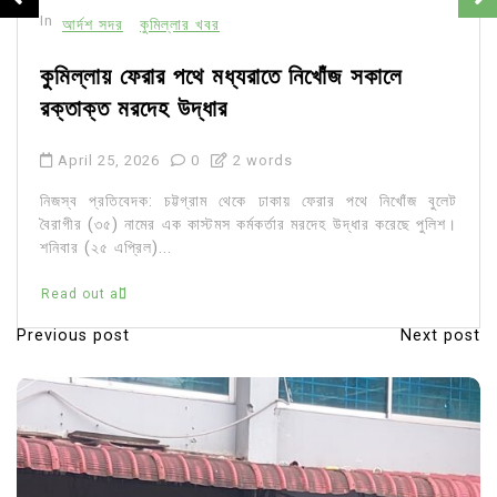
In
আর্দশ সদর
কুমিল্লার খবর
কুমিল্লায় ফেরার পথে মধ্যরাতে নিখোঁজ সকালে
রক্তাক্ত মরদেহ উদ্ধার
April 25, 2026
0
2 words
নিজস্ব প্রতিবেদক: চট্টগ্রাম থেকে ঢাকায় ফেরার পথে নিখোঁজ বুলেট
বৈরাগীর (৩৫) নামের এক কাস্টমস কর্মকর্তার মরদেহ উদ্ধার করেছে পুলিশ।
শনিবার (২৫ এপ্রিল)...
Read out all
Previous post
Next post
P
o
s
t
n