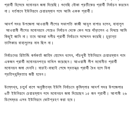
প্রার্থী হিসেবে মনোনয়ন জমা দিয়েছি। শুনেছি নৌকা প্রতীকের প্রার্থী নির্বাচন করবেন
না। বর্তমানে ইউনিয়নে চেয়ারম্যান পদে আমি একক প্রার্থী।
আদর্শ সদর উপজেলা আওয়ামী লীগের সভাপতি কাজী আবুল বাশার বলেন, বাহালুল
আওয়ামী লীগের মনোনয়নে পেয়েও নির্বাচন থেকে কেন সরে দাঁড়ালেন এ বিষয়ে আমি
কিছুই জানি না। তবে আমরা দলীয় প্রার্থী নির্বাচনে সম্মেলন করেছি। চূড়ান্ত
তালিকায় বাহালুলের নাম ছিল না।
নির্বাচনের রিটার্নিং কর্মকর্তা জাহিদ হোসেন বলেন, পাঁচথুবী ইউনিয়নে চেয়ারম্যান পদে
একজন প্রার্থী মনোনয়নপত্র দাখিল করেছেন। আওয়ামী লীগ মনোনীত প্রার্থী
মনোনয়ন জমা দেননি। যাচাই-বাছাই শেষে স্বতন্ত্র প্রার্থী বৈধ হলে বিনা
প্রতিদ্বন্দ্বিতায় জয়ী হবেন।
উল্লেখ্য, চতুর্থ ধাপে অনুষ্ঠিতব্য ইউপি নির্বাচনে কুমিল্লার আদর্শ সদর উপজেলার
৬টি ইউনিয়নে চেয়ারম্যান পদে মনোনয়ন জমা দিয়েছেন ১৫ জন প্রার্থী। আগামী ২৬
ডিসেম্বর এসব ইউনিয়নে ভোটগ্রহণ করা হবে।