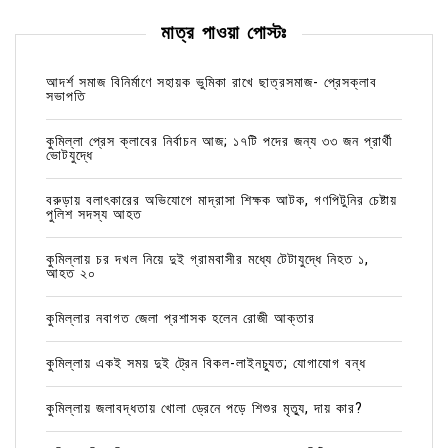
মাত্র পাওয়া পোস্টঃ
আদর্শ সমাজ বিনির্মাণে সহায়ক ভুমিকা রাখে ছাত্রসমাজ- প্রেসক্লাব
সভাপতি
কুমিল্লা প্রেস ক্লাবের নির্বাচন আজ; ১৭টি পদের জন্য ৩৩ জন প্রার্থী
ভোটযুদ্ধে
বরুড়ায় বলাৎকারের অভিযোগে মাদ্রাসা শিক্ষক আটক, গণপিটুনির চেষ্টায়
পুলিশ সদস্য আহত
কুমিল্লায় চর দখল নিয়ে দুই গ্রামবাসীর মধ্যে টেটাযুদ্ধে নিহত ১,
আহত ২০
কুমিল্লার নবাগত জেলা প্রশাসক হলেন রোজী আক্তার
কুমিল্লায় একই সময় দুই ট্রেন বিকল-লাইনচ্যুত; যোগাযোগ বন্ধ
কুমিল্লায় জলাবদ্ধতায় খোলা ড্রেনে পড়ে শিশুর মৃত্যু, দায় কার?