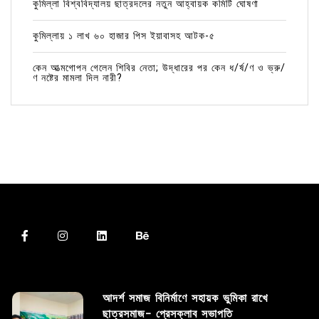
কুমিল্লা বিশ্ববিদ্যালয় ছাত্রদলের নতুন আহ্বায়ক কমিটি ঘোষণা
কুমিল্লায় ১ লাখ ৬০ হাজার পিস ইয়াবাসহ আটক-৫
কেন আত্মগোপন গেলেন শিবির নেতা; উদ্ধারের পর কেন ধ/র্ষ/ণ ও ভ্রু/
ণ নষ্টের মামলা দিল নারী?
আদর্শ সমাজ বিনির্মাণে সহায়ক ভুমিকা রাখে
ছাত্রসমাজ- প্রেসক্লাব সভাপতি