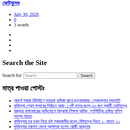
ভোটযুদ্ধে
July 30, 2026
0
3 words
Search the Site
Search for:
মাত্র পাওয়া পোস্টঃ
আদর্শ সমাজ বিনির্মাণে সহায়ক ভুমিকা রাখে ছাত্রসমাজ- প্রেসক্লাব সভাপতি
কুমিল্লা প্রেস ক্লাবের নির্বাচন আজ; ১৭টি পদের জন্য ৩৩ জন প্রার্থী ভোটযুদ্ধে
বরুড়ায় বলাৎকারের অভিযোগে মাদ্রাসা শিক্ষক আটক, গণপিটুনির চেষ্টায় পুলিশ
সদস্য আহত
কুমিল্লায় চর দখল নিয়ে দুই গ্রামবাসীর মধ্যে টেটাযুদ্ধে নিহত ১, আহত ২০
কুমিল্লার নবাগত জেলা প্রশাসক হলেন রোজী আক্তার