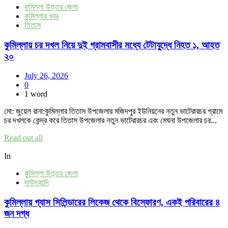
কুমিল্লা উত্তর জেলা
কুমিল্লার খবর
তিতাস
কুমিল্লায় চর দখল নিয়ে দুই গ্রামবাসীর মধ্যে টেটাযুদ্ধে নিহত ১, আহত
২০
July 26, 2026
0
1 word
মো: জুয়েল রানা:কুমিল্লার তিতাস উপজেলার মজিদপুর ইউনিয়নের নতুন ভাটেরারচর গ্রামে
চর দখলকে কেন্দ্র করে তিতাস উপজেলার নতুন ভাটেরারচর এবং মেঘনা উপজেলার চর...
Read out all
In
কুমিল্লা উত্তর জেলা
দাউদকান্দি
কুমিল্লায় গ্যাস সিলিন্ডারের লিকেজ থেকে বিস্ফোরণ, একই পরিবারের ৪
জন দগ্ধ