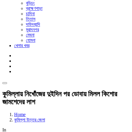
বুড়িচং
ব্রাহ্মণপাড়া
চান্দিনা
তিতাস
দাউদকান্দি
মুরাদনগর
মেঘনা
হোমনা
খেলার খবর
কুমিল্লায় নিখোঁজের দুইদিন পর ডোবায় মিলল কিশোর
জামশেদের লাশ
Home
কুমিল্লা উত্তর জেলা
In