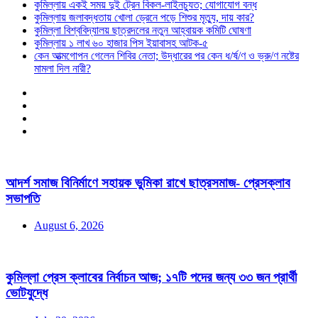
কুমিল্লায় একই সময় দুই ট্রেন বিকল-লাইনচ্যুত; যোগাযোগ বন্ধ
কুমিল্লায় জলাবদ্ধতায় খোলা ড্রেনে পড়ে শিশুর মৃত্যু, দায় কার?
কুমিল্লা বিশ্ববিদ্যালয় ছাত্রদলের নতুন আহ্বায়ক কমিটি ঘোষণা
কুমিল্লায় ১ লাখ ৬০ হাজার পিস ইয়াবাসহ আটক-৫
কেন আত্মগোপন গেলেন শিবির নেতা; উদ্ধারের পর কেন ধ/র্ষ/ণ ও ভ্রু/ণ নষ্টের
মামলা দিল নারী?
আদর্শ সমাজ বিনির্মাণে সহায়ক ভুমিকা রাখে ছাত্রসমাজ- প্রেসক্লাব
সভাপতি
August 6, 2026
কুমিল্লা প্রেস ক্লাবের নির্বাচন আজ; ১৭টি পদের জন্য ৩৩ জন প্রার্থী
ভোটযুদ্ধে