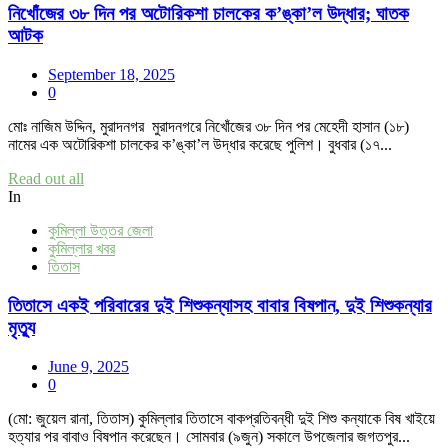
নিখোঁজের ৩৮ দিন পর অটোরিকশা চালকের ক’ঙ্কা’ল উদ্ধার; ঘাতক
আটক
September 18, 2025
0
মোঃ নাজিম উদ্দিন, মুরাদনগর মুরাদনগরে নিখোঁজের ৩৮ দিন পর মেহেদী হাসান (১৮)
নামের এক অটোরিকশা চালকের ক’ঙ্কা’ল উদ্ধার করেছে পুলিশ। বুধবার (১৭...
Read out all
In
কুমিল্লা উত্তর জেলা
কুমিল্লার খবর
তিতাস
তিতাসে একই পরিবারের দুই শিশুকন্যাসহ বাবার বিষপান, দুই শিশুকন্যার
মৃত্যু
June 9, 2025
0
(মো: জুয়েল রানা, তিতাস) কুমিল্লার তিতাসে বাকপ্রতিবন্ধী দুই শিশু কন্যাকে বিষ খাইয়ে
হত্যার পর বাবাও বিষপান করেছেন। সোমবার (৯জুন) সকালে উপজেলার জগতপুর...