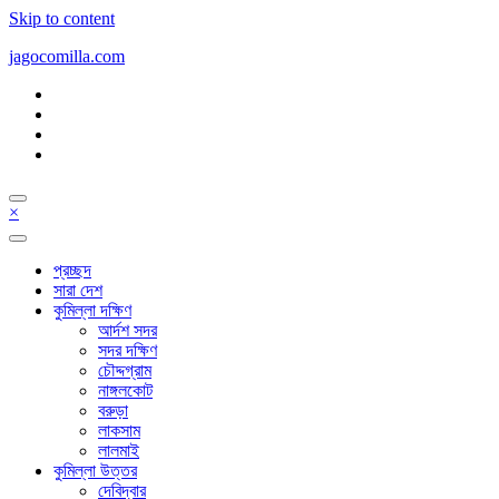
Skip to content
jagocomilla.com
×
প্রচ্ছদ
সারা দেশ
কুমিল্লা দক্ষিণ
আর্দশ সদর
সদর দক্ষিণ
চৌদ্দগ্রাম
নাঙ্গলকোট
বরুড়া
লাকসাম
লালমাই
কুমিল্লা উত্তর
দেবিদ্বার