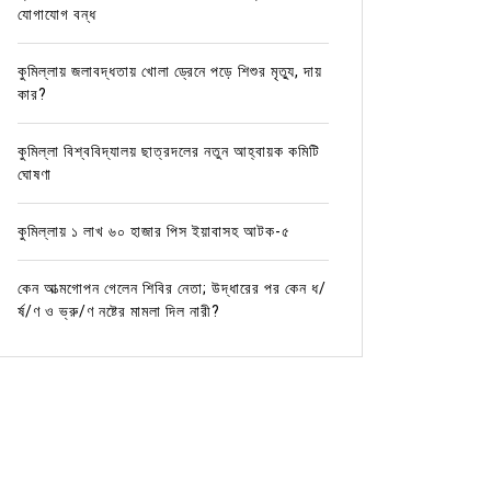
যোগাযোগ বন্ধ
কুমিল্লায় জলাবদ্ধতায় খোলা ড্রেনে পড়ে শিশুর মৃত্যু, দায়
কার?
কুমিল্লা বিশ্ববিদ্যালয় ছাত্রদলের নতুন আহ্বায়ক কমিটি
ঘোষণা
কুমিল্লায় ১ লাখ ৬০ হাজার পিস ইয়াবাসহ আটক-৫
কেন আত্মগোপন গেলেন শিবির নেতা; উদ্ধারের পর কেন ধ/
র্ষ/ণ ও ভ্রু/ণ নষ্টের মামলা দিল নারী?