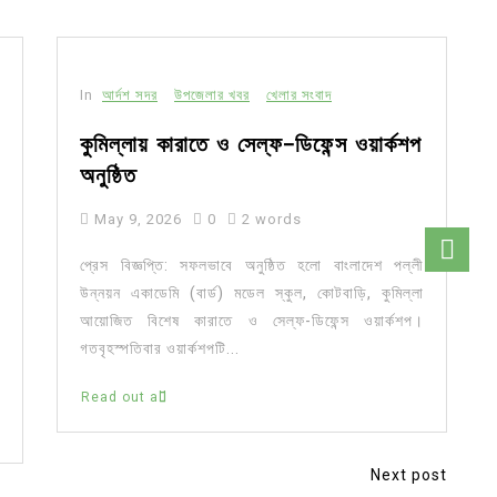
In
আর্দশ সদর
উপজেলার খবর
খেলার সংবাদ
কুমিল্লায় কারাতে ও সেল্ফ-ডিফেন্স ওয়ার্কশপ
অনুষ্ঠিত
May 9, 2026
0
2 words
প্রেস বিজ্ঞপ্তি: সফলভাবে অনুষ্ঠিত হলো বাংলাদেশ পল্লী
উন্নয়ন একাডেমি (বার্ড) মডেল স্কুল, কোটবাড়ি, কুমিল্লা
আয়োজিত বিশেষ কারাতে ও সেল্ফ-ডিফেন্স ওয়ার্কশপ।
গতবৃহস্পতিবার ওয়ার্কশপটি...
Read out all
Next post