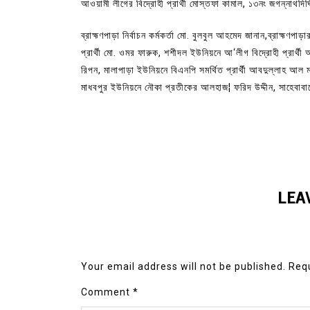
আওয়ামী লীগের বিদ্রোহী প্রার্থী মোস্তফা কামাল, ১৩নং জগন্নাথদ
ব্রাহ্মণপাড়া নির্বাচন কর্মকর্তা মো. বুলবুল আহমেদ জানান,ব্রাহ্মণপাড়
প্রার্থী মো. ওমর ফারুক, শশীদল ইউনিয়নে আ‘লীগ বিদ্রোহী প্রার্থ
রিপন, মালাপাড়া ইউনিয়নে বিএনপি সমর্থিত প্রার্থী আবদুল্লাহ আল ম
মাধবপুর ইউনিয়নে নৌকা প্রতীকের আলহাজ¦ ফরিদ উদ্দীন, সাহেবাবাদে
LEA
Your email address will not be published.
Requ
Comment
*