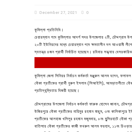
December 27, 2021
0
কুমিল্লা প্রতিনিধি।
চেয়ারম্যান পদে কুমিল্লার আদর্শ সদর উপজেলায় ২টি, চৌদ্দগ্রাম 
২০টি ইউনিয়নের মধ্যে চেয়ারম্যান পদে ক্ষমতাসীন দল আওয়ামী ল
স্বতন্ত্র ৪জন প্রার্থী নির্বাচিত হয়েছেন। রবিবার সন্ধ্যায় বেসরকা
কুমিল্লা জেলা সিনিয়র নির্বাচন কর্মকর্তা মঞ্জুরুল আলম বলেন, ফল
নৌকা প্রতীকের প্রার্থী নুরুল ইসলাম (সিআইপি), আমড়াতলীতে নৌক
In
Uncategorized
প্রতিদ্বন্দ্বিতায় বিজয়ী হয়েছে।
কুমিল্লা প্রেস ক্লাবের নির্বাচন আ
চৌদ্দগ্রামের উপজেলা নির্বাচন কর্মকর্তা ফারুক হোসেন জানান, চৌদ
পদের জন্য ৩৩ জন প্রার্থী ভোটযুদ্ধ
উজিরপুরে নৌকা প্রতীকের নায়িমুর রহমান মাছুম, ৩নং কালিকাপুরে 
July 30, 2026
0
3 words
প্রতীকের আলহাজ খলিলুর রহমান মজুমদার, ৮নং মুন্সিরহাটে নৌকা
বাতিসায় নৌকা প্রতীকের কাজী ফখরুল আলম ফরহাদ, ১১নং চিওড়ায় স্