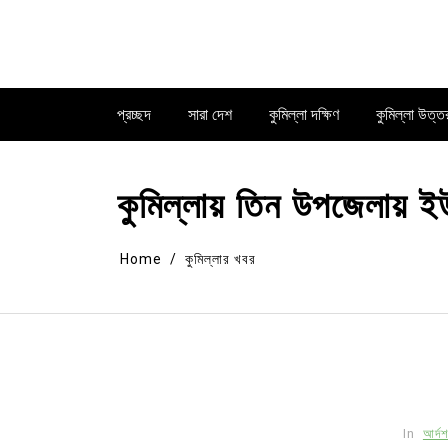
Skip
to
content
প্রচ্ছদ
সারা দেশ
কুমিল্লা দক্ষিণ
কুমিল্লা উত্ত
কুমিল্লায় তিন উপজেলায় ইউপ
Home
কুমিল্লার খবর
In
আর্দ