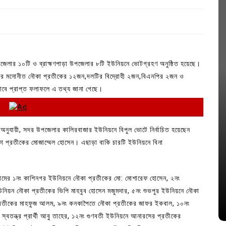
উপজেলার ১০টি ও ব্রাহ্মণপাড়া উপজেলার ৮টি ইউনিয়নে ভোটগ্রহণ অনুষ্ঠিত হয়েছে।
ীগের মনোনীত নৌকা প্রতীকের ১২জন,দলটির বিদ্রোহী ২জন,বিএনপির ২জন ও
রিভাবে প্রাপ্ত ফলাফলে এ তথ্য জানা গেছে।
াফল অনুযায়ী, সদর উপজেলার কালিরবাজার ইউনিয়নে বিপুল ভোটে নির্বাচিত হয়েছেন
া প্রতীকের মোজাম্মেল হোসেন। এছাড়া বাকি চারটি ইউনিয়নে বিনা
In
Uncategorized
জ; ১৭টি
আদর্শ সমাজ বিনির্মাণে সহায়ক ভুমিকা রাখে
্দগ্রামের ১নং কাশিনগর ইউনিয়নে নৌকা প্রতীকের মো: মোশারেফ হোসেন, ২নং
ে
ছাত্রসমাজ- প্রেসক্লাব সভাপতি
ইউনিয়ন নৌকা প্রতীকের ভিপি মাহবুব হোসেন মজুমদার, ৫নং শুভপুর ইউনিয়নে নৌকা
August 6, 2026
0
 প্রতীকের মাহফুজ আলম, ৯নং কনকাপৈতে নৌকা প্রতীকের জাফর ইকবাল, ১০নং
বতন্ত্র প্রার্থী আবু তাহের, ১২নং গুণবতী ইউনিয়নে আনারসের প্রতীকের