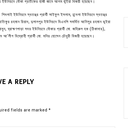
িঘি ইউনিয়নে নৌকা প্রতীকের হাজী জানে আলম ভূঁইয়া বিজয়ী হয়েছেন।
ার শিদলাই ইউনিয়নে স্বতন্ত্র প্রার্থী সাইফুল ইসলাম, চান্দলা ইউনিয়নে স্বতন্ত্র
ী আতিকুর রহমান রিয়াদ, দুলালপুর ইউনিয়নে বিএনপি সমর্থিত আনিসুর রহমান ভূইয়া
ামুন, ব্রাহ্মণপাড়া সদর ইউনিয়নে নৌকার প্রার্থী মো. জহিরুল হক (ঠিকাদার),
 আ‘লীগ বিদ্রোহী প্রার্থী মো. মনির হোসেন চৌধুরী বিজয়ী হয়েছেন।
VE A REPLY
ired fields are marked
*