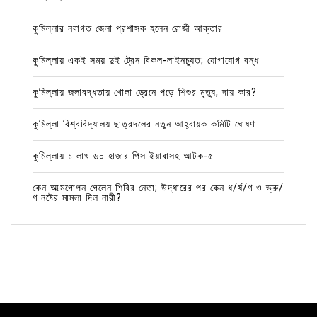
কুমিল্লার নবাগত জেলা প্রশাসক হলেন রোজী আক্তার
কুমিল্লায় একই সময় দুই ট্রেন বিকল-লাইনচ্যুত; যোগাযোগ বন্ধ
কুমিল্লায় জলাবদ্ধতায় খোলা ড্রেনে পড়ে শিশুর মৃত্যু, দায় কার?
কুমিল্লা বিশ্ববিদ্যালয় ছাত্রদলের নতুন আহ্বায়ক কমিটি ঘোষণা
কুমিল্লায় ১ লাখ ৬০ হাজার পিস ইয়াবাসহ আটক-৫
কেন আত্মগোপন গেলেন শিবির নেতা; উদ্ধারের পর কেন ধ/র্ষ/ণ ও ভ্রু/
ণ নষ্টের মামলা দিল নারী?