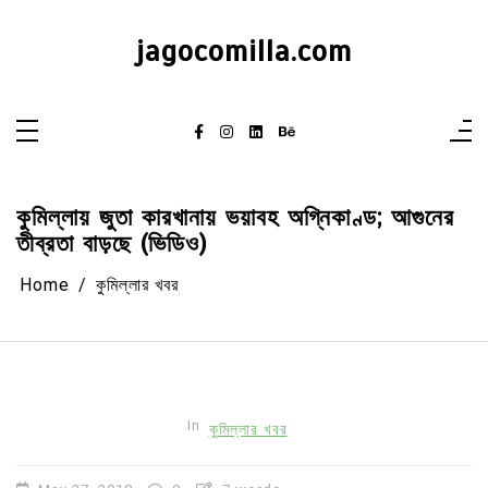
Skip
to
content
jagocomilla.com
কুমিল্লায় জুতা কারখানায় ভয়াবহ অগ্নিকাণ্ড; আগুনের
তীব্রতা বাড়ছে (ভিডিও)
Home
কুমিল্লার খবর
In
কুমিল্লার খবর