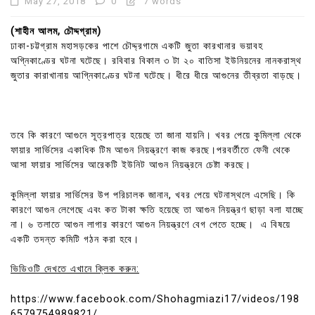
May 27, 2018
0
7 words
(শাহীন আলম, চৌদ্দগ্রাম)
ঢাকা-চট্টগ্রাম মহাসড়কের পাশে চৌদ্দ্রগামে একটি জুতা কারখানার ভয়াবহ
অগ্নিকাণ্ডের ঘটনা ঘটেছে। রবিবার বিকাল ৩ টা ২০ বাতিসা ইউনিয়নের নানকরাস্থ
জুতার কারাখানায় আগ্নিকাণ্ডের ঘটনা ঘটেছে। ধীরে ধীরে আগুনের তীব্রতা বাড়ছে।
তবে কি কারণে আগুনে সূত্রপাত্র হয়েছে তা জানা যায়নি। খবর পেয়ে কুমিল্লা থেকে
ফায়ার সার্ভিসের একাধিক টিম আগুন নিয়ন্ত্রণে কাজ করছে।পরবর্তীতে ফেনী থেকে
আসা ফায়ার সার্ভিসের আরেকটি ইউনিট আগুন নিয়ন্ত্রনে চেষ্টা করছে।
কুমিল্লা ফায়ার সার্ভিসের উপ পরিচালক জানান, খবর পেয়ে ঘটনাস্থলে এসেছি। কি
কারণে আগুন লেগেছে এবং কত টাকা ক্ষতি হয়েছে তা আগুন নিয়ন্ত্রণ ছাড়া বলা যাচ্ছে
না। ৬ তলাতে আগুন লাগার কারণে আগুন নিয়ন্ত্রণে বেগ পেতে হচ্ছে। এ বিষয়ে
একটি তদন্ত কমিটি গঠন করা হবে।
ভিডিওটি দেখতে এখানে ক্লিক করুন:
https://www.facebook.com/Shohagmiazi17/videos/198
6579754989821/