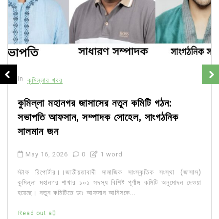
In
কুমিল্লার খবর
কুমিল্লা মহানগর জাসাসের নতুন কমিটি গঠন:
সভাপতি আফসান, সম্পাদক সোহেল, সাংগঠনিক
সালমান জন
May 16, 2026
0
1 word
স্টাফ রিপোর্টার।।জাতীয়তাবাদী সামাজিক সাংস্কৃতিক সংস্থা (জাসাস)
কুমিল্লা মহানগর শাখার ১০১ সদস্য বিশিষ্ট পূর্ণাঙ্গ কমিটি অনুমোদন দেওয়া
হয়েছে। নতুন কমিটিতে ডাঃ আফসান আনিসকে...
Read out all