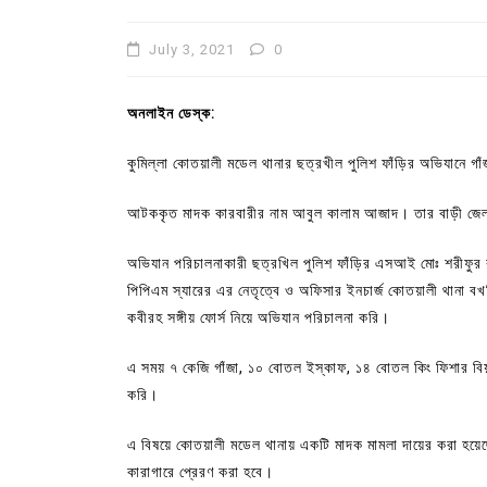
July 3, 2021
0
অনলাইন ডেস্ক:
কুমিল্লা কোতয়ালী মডেল থানার ছত্রখীল পুলিশ ফাঁড়ির অভিযানে 
আটককৃত মাদক কারবারীর নাম আবুল কালাম আজাদ। তার বাড়ী জেলার 
অভিযান পরিচালনাকারী ছত্রখিল পুলিশ ফাঁড়ির এসআই মোঃ শরীফুর র
পিপিএম স্যারের এর নেতৃত্বে ও অফিসার ইনচার্জ কোতয়ালী থানা বখত
কবীরহ সঙ্গীয় ফোর্স নিয়ে অভিযান পরিচালনা করি।
In
Uncategorized
এ সময় ৭ কেজি গাঁজা, ১০ বোতল ইস্কাফ, ১৪ বোতল কিং ফিশার বি
কুমিল্লা প্রেস ক্লাবের নির্বাচন আ
করি।
পদের জন্য ৩৩ জন প্রার্থী ভোটযুদ্ধ
July 30, 2026
0
3 words
এ বিষয়ে কোতয়ালী মডেল থানায় একটি মাদক মামলা দায়ের করা হয়ে
কারাগারে প্রেরণ করা হবে।