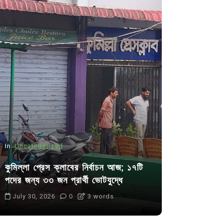
In
Uncategorized
In
Uncategor
কুমিল্লা প্রেস ক্লাবের নির্বাচন আজ; ১৭টি
আদর্শ সমাজ ব
পদের জন্য ৩৩ জন প্রার্থী ভোটযুদ্ধে
ছাত্রসমাজ- 
July 30, 2026
0
3 words
August 6, 