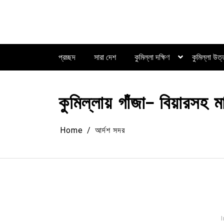
Skip
to
content
প্রচ্ছদ
সারা দেশ
কুমিল্লা দক্ষিণ
কুমিল্লা উত
কুমিল্লায় গাঁজা- বিয়ারসহ
Home
আর্দশ সদর