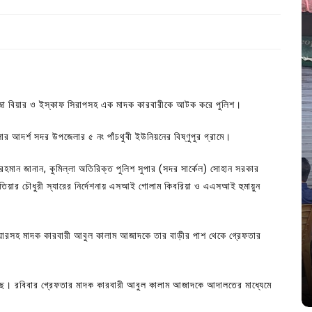
গাঁজা বিয়ার ও ইস্কাফ সিরাপসহ এক মাদক কারবারীকে আটক করে পুলিশ।
আদর্শ সদর উপজেলার ৫ নং পাঁচথুবী ইউনিয়নের বিষ্ণুপুর গ্রামে।
হমান জানান, কুমিল্লা অতিরিক্ত পুলিশ সুপার (সদর সার্কেল) সোহান সরকার
িয়ার চৌধুরী স্যারের নির্দেশনায় এসআই গোলাম কিবরিয়া ও এএসআই হুমায়ুন
In
Uncategorized
য়ারসহ মাদক কারবারী আবুল কালাম আজাদকে তার বাড়ীর পাশ থেকে গ্রেফতার
জ; ১৭টি
আদর্শ সমাজ বিনির্মাণে সহায়ক ভুমিকা রাখে
ে
ছাত্রসমাজ- প্রেসক্লাব সভাপতি
August 6, 2026
0
ছে। রবিবার গ্রেফতার মাদক কারবারী আবুল কালাম আজাদকে আদালতের মাধ্যেমে