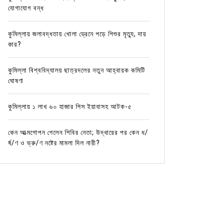
যোগাযোগ বন্ধ
কুমিল্লায় জলাবদ্ধতায় খোলা ড্রেনে পড়ে শিশুর মৃত্যু, দায়
কার?
কুমিল্লা বিশ্ববিদ্যালয় ছাত্রদলের নতুন আহ্বায়ক কমিটি
ঘোষণা
কুমিল্লায় ১ লাখ ৬০ হাজার পিস ইয়াবাসহ আটক-৫
কেন আত্মগোপন গেলেন শিবির নেতা; উদ্ধারের পর কেন ধ/
র্ষ/ণ ও ভ্রু/ণ নষ্টের মামলা দিল নারী?
In
আর্দশ সদর
In
আর্দশ স
এতিম শিশু ও শুভাকাঙ্ক্ষীদের নিয়ে আহার
লন্ডনে আ