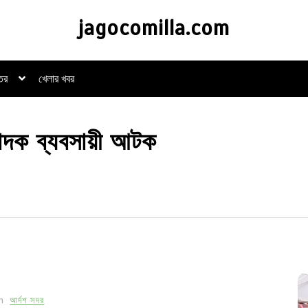
jagocomilla.com
্তর
খেলার খবর
 মাদক ব্যবসায়ী আটক
In
আর্দশ সদর