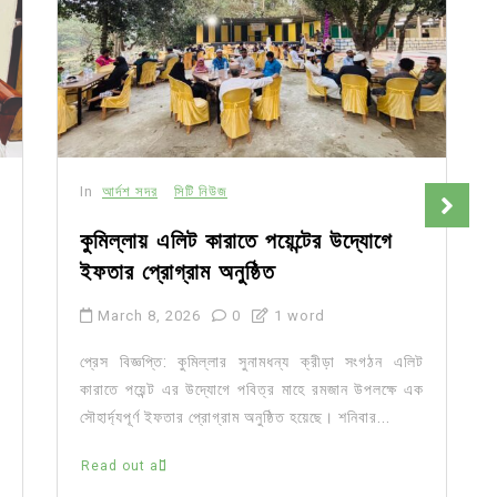
In
আর্দশ সদর
সিটি নিউজ
কুমিল্লায় এলিট কারাতে পয়েন্টের উদ্যোগে
ইফতার প্রোগ্রাম অনুষ্ঠিত
March 8, 2026
0
1 word
প্রেস বিজ্ঞপ্তি: কুমিল্লার সুনামধন্য ক্রীড়া সংগঠন এলিট
কারাতে পয়েন্ট এর উদ্যোগে পবিত্র মাহে রমজান উপলক্ষে এক
সৌহার্দ্যপূর্ণ ইফতার প্রোগ্রাম অনুষ্ঠিত হয়েছে। শনিবার...
Read out all