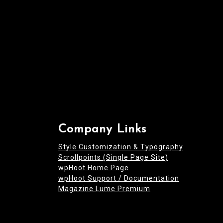
n
Company Links
Style Customization & Typography
Scrollpoints (Single Page Site)
wpHoot Home Page
wpHoot Support / Documentation
Magazine Lume Premium