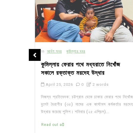
In
আর্দশ সদর
কুমিল্লার খবর
 ওয়ার্কশপ
কুমিল্লায় ফেরার পথে মধ্যরাতে নিখোঁজ
সকালে রক্তাক্ত মরদেহ উদ্ধার
April 25, 2026
0
2 words
ংলাদেশ পল্লী
নিজস্ব প্রতিবেদক: চট্টগ্রাম থেকে ঢাকায় ফেরার পথে নিখোঁজ
ড়ি, কুমিল্লা
বুলেট বৈরাগীর (৩৫) নামের এক কাস্টমস কর্মকর্তার মরদেহ
 ওয়ার্কশপ।
উদ্ধার করেছে পুলিশ। শনিবার (২৫ এপ্রিল)...
Read out all