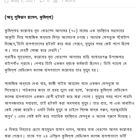
May 3, 2021
0
1 word
(আবু সুফিয়ান রাসেল, কুমিল্লা)
কুমিল্লায় করোনায় মৃত খোরশেদ আলমের (৭০) নামের এক ব্যক্তির মরদেহের
আকৃতি নিয়ে সামাজিক মাধ্যমে মিশ্র আলোচনা চলছে। অনেকে ফেসবুকে স্ট্যাটাস
দিচ্ছেন,‘তিনি হাসপাতালের ছটফট করে মারা গেছেন, মৃত্যুর সময় কেউ পাশে ছিলো
না। তার দেহটি সোজা করে দেয়নি।’
স্থানীয় সূত্রমতে, করোনায় মৃত খোরশেদ আলমের বাড়ি মনোহরগঞ্জ উপজেলার
বাইশগাঁও গ্রামে। পেশায় তিনি একজন ব্যাংক কর্মকর্তা ছিলেন। তিনি পহেলা মে
কুমিল্লা মেডিকেল কলেজ হাসপতালে করোনায় তার মৃত্যু হয়।
সামাজিক মাধ্যমে দেখা যায়, কাজী সাইফ আহমেদ নামে একজন ফেসবুকে যা
লিখেছেন। পাঠকদের জন্য তা হুবহু তুলে ধরা হলো, ‘করোনায় কুমিল্লা মেডিকেল
কলেজ হাসপাতালে একজন রোগী ছটফট করে মারা গেলো। মৃত্যুর সময় পাশে পায়নি
আপনজনদের সহায়তা, তাই ছটফট করা অবস্থায় মৃত্যু। তার হাত, পা এবং মাথাটাও
কেউ সোজা করেনি। এমনি নির্মম মুত্যু না চাইলে প্লিজ মাস্ক পরুন, স্বাস্থ্যবিধি
মানুন’। এমন পোষ্ট কপি করে শতাধিক ব্যক্তির ফেসবুক ও অনেক গ্রুপে দিয়েছে।
এ বিষয়ে নিহতের ছেলে মাহমুদুল হাসান বলেন, আমার বাবা খেরশেদ আলম করোনায়
মারা গেছেন। তাকে গত ২৪ এপ্রিল কুমিল্লা মেডিকেল কলেজ হাসপাতালে ভর্তি