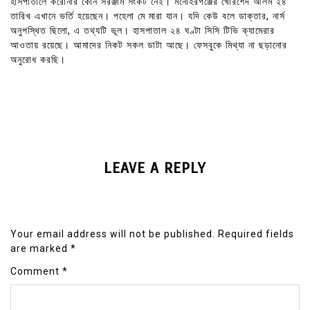
হাসপাতালে করোনার কোন সরঞ্জাম সংকট নেই। মনোহরগঞ্জের খোরশেদ আলম ২৪
তারিখ এখানে ভর্তি হয়েছেন। পহেলা মে মারা যান। যদি কেউ বলে ডাক্তার, নার্স
অনুপস্থিত ছিলো, এ তথ্যটি ভূল। হাসপাতাল ২৪ ঘণ্টা সিসি টিভি ক্যামেরার
আওতায় রয়েছে। আমাদের নিকট সকল ডাটা আছে। ফেসবুকে মিথ্যা না ছড়ানোর
অনুরোধ করছি।
LEAVE A REPLY
Your email address will not be published.
Required fields
are marked
*
Comment
*