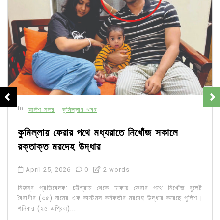
In
আর্দশ সদর
কুমিল্লার খবর
কুমিল্লায় ফেরার পথে মধ্যরাতে নিখোঁজ সকালে
রক্তাক্ত মরদেহ উদ্ধার
April 25, 2026
0
2 words
নিজস্ব প্রতিবেদক: চট্টগ্রাম থেকে ঢাকায় ফেরার পথে নিখোঁজ বুলেট
বৈরাগীর (৩৫) নামের এক কাস্টমস কর্মকর্তার মরদেহ উদ্ধার করেছে পুলিশ।
শনিবার (২৫ এপ্রিল)...