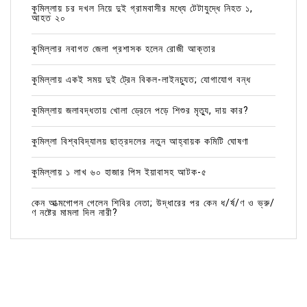
কুমিল্লায় চর দখল নিয়ে দুই গ্রামবাসীর মধ্যে টেটাযুদ্ধে নিহত ১,
আহত ২০
কুমিল্লার নবাগত জেলা প্রশাসক হলেন রোজী আক্তার
কুমিল্লায় একই সময় দুই ট্রেন বিকল-লাইনচ্যুত; যোগাযোগ বন্ধ
কুমিল্লায় জলাবদ্ধতায় খোলা ড্রেনে পড়ে শিশুর মৃত্যু, দায় কার?
কুমিল্লা বিশ্ববিদ্যালয় ছাত্রদলের নতুন আহ্বায়ক কমিটি ঘোষণা
কুমিল্লায় ১ লাখ ৬০ হাজার পিস ইয়াবাসহ আটক-৫
কেন আত্মগোপন গেলেন শিবির নেতা; উদ্ধারের পর কেন ধ/র্ষ/ণ ও ভ্রু/
ণ নষ্টের মামলা দিল নারী?