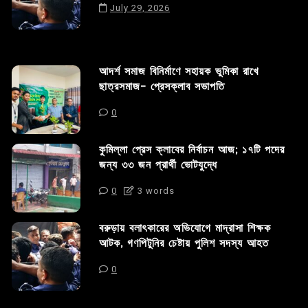
July 29, 2026
আদর্শ সমাজ বিনির্মাণে সহায়ক ভুমিকা রাখে
ছাত্রসমাজ- প্রেসক্লাব সভাপতি
0
কুমিল্লা প্রেস ক্লাবের নির্বাচন আজ; ১৭টি পদের
জন্য ৩৩ জন প্রার্থী ভোটযুদ্ধে
0
3 words
বরুড়ায় বলাৎকারের অভিযোগে মাদ্রাসা শিক্ষক
আটক, গণপিটুনির চেষ্টায় পুলিশ সদস্য আহত
0