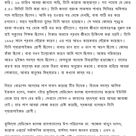
করি। ২৬ তারিখ আমরা জানতে পারি, তিনি করোনা আক্রান্ত। গত পহেলা মে ভোর
৫.৫০ মিনিটে তিনি মারা যান। তিনি জনতা ব্যাংক লাকসাম শাখার সিনিয়র অফিসার
পদে দায়িত্বে ছিলেন। আমি বড় হওয়ার পর থেকে দেখছি, বাবা লাঠি ভর করে
চলতেন। মহান স্বাধীনতা যুদ্ধে তিনি আহত হয়েছেন। সে সময়ে কোমরে প্রচন্ড
ব্যথা পাওয়ার পর থেকে লাঠি ভর করে হাঁটতেন। প্রথম জীবনে মনোহরগঞ্জ নূরুল হক
হাই স্কুলের শিক্ষক ছিলেন। টাকার অভাবে প্রথম জীবনে চিকিৎসা করা হয়নি। তিনি
১৯৯৫ সালে প্রথম স্ট্রোক করেন। এর পরে আরও কয়েকবার স্ট্রোক করেছেন।
তিনি প্যারালাইজড রোগী ছিলেন। বাবার ডান হাত ও ডান পা অচল ছিলো। কোমর
বাঁকা ছিলো। বাবা যখন ইন্তেকাল করেন আমি পাশে ছিলাম। আমার পরিবারের
আরও দুইজন সদস্য সাথে ছিলেন। ফেসবুকে অনেকে বিভ্রান্তি ছড়াচ্ছেন। তাদের
ধারণা করে মন্তব্য করা থেকে বিরত থাকার অনুরোধ করবো। বাবাকে হারিয়ে আমরা
শোকাহত, আবার মানুষের মিথ্যাচার। যা কখনো কাম্য নয়।
নিহত খোরশেদ আলমের লাশ দাফন করেছে টিম বিবেক। বিবেক সদস্য আসিফ
ইকবাল বলেন, সকাল ৭টায় কুমিল্লা মেডিকেল কলেজ হাসপাতালের করোনা ইউনিট
থেকে তার লাশ বের করি। সেখানে গোসল ও কাফনের ব্যবস্থা করে আমরা জানাজা
দেই। তার লাশ আমরা সোজা করতে চেষ্টা করেছি, স্বজনরা বলেছেন তিনি
প্যারালাইজড রোগী।
কুমিল্লা মেডিকেল কলেজ হাসপাতালের উপ-পরিচালক ডা. সাজেদা খাতুন বলেন,
করোনা ওয়ার্ডে সর্বাক্ষণিক ডাক্তার, নার্সসহ সকল জনবল রয়েছে। এখন এ