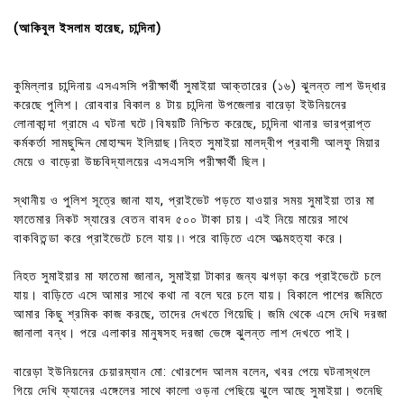
(আকিবুল ইসলাম হারেছ, চান্দিনা)
কুমিল্লার চান্দিনায় এসএসসি পরীক্ষার্থী সুমাইয়া আক্তারের (১৬) ঝুলন্ত লাশ উদ্ধার
করেছে পুলিশ। রোববার বিকাল ৪ টায় চান্দিনা উপজেলার বারেড়া ইউনিয়নের
লোনাকান্দা গ্রামে এ ঘটনা ঘটে।বিষয়টি নিশ্চিত করেছে, চান্দিনা থানার ভারপ্রাপ্ত
কর্মকর্তা সামছুদ্দিন মোহাম্মদ ইলিয়াছ।নিহত সুমাইয়া মালদ্বীপ প্রবাসী আলফু মিয়ার
মেয়ে ও বাড়েরা উচ্চবিদ্যালয়ের এসএসসি পরীক্ষার্থী ছিল।
স্থানীয় ও পুলিশ সূত্রে জানা যায, প্রাইভেট পড়তে যাওয়ার সময় সুমাইয়া তার মা
ফাতেমার নিকট স্যারের বেতন বাবদ ৫০০ টাকা চায়। এই নিয়ে মায়ের সাথে
বাকবিতন্ডা করে প্রাইভেটে চলে যায়।৷ পরে বাড়িতে এসে আত্মহত্যা করে।
নিহত সুমাইয়ার মা ফাতেমা জানান, সুমাইয়া টাকার জন্য ঝগড়া করে প্রাইভেটে চলে
যায়। বাড়িতে এসে আমার সাথে কথা না বলে ঘরে চলে যায়। বিকালে পাশের জমিতে
আমার কিছু শ্রমিক কাজ করছে, তাদের দেখতে গিয়েছি। জমি থেকে এসে দেখি দরজা
জানালা বন্ধ। পরে এলাকার মানুষসহ দরজা ভেঙ্গে ঝুলন্ত লাশ দেখতে পাই।
বারেড়া ইউনিয়নের চেয়ারম্যান মো: খোরশেদ আলম বলেন, খবর পেয়ে ঘটনাস্থলে
গিয়ে দেখি ফ্যানের এঙ্গেলের সাথে কালো ওড়না পেছিয়ে ঝুলে আছে সুমাইয়া। শুনেছি