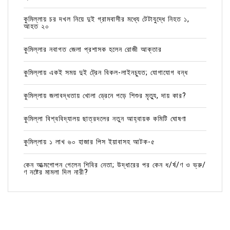
কুমিল্লায় চর দখল নিয়ে দুই গ্রামবাসীর মধ্যে টেটাযুদ্ধে নিহত ১,
আহত ২০
কুমিল্লার নবাগত জেলা প্রশাসক হলেন রোজী আক্তার
কুমিল্লায় একই সময় দুই ট্রেন বিকল-লাইনচ্যুত; যোগাযোগ বন্ধ
কুমিল্লায় জলাবদ্ধতায় খোলা ড্রেনে পড়ে শিশুর মৃত্যু, দায় কার?
কুমিল্লা বিশ্ববিদ্যালয় ছাত্রদলের নতুন আহ্বায়ক কমিটি ঘোষণা
কুমিল্লায় ১ লাখ ৬০ হাজার পিস ইয়াবাসহ আটক-৫
কেন আত্মগোপন গেলেন শিবির নেতা; উদ্ধারের পর কেন ধ/র্ষ/ণ ও ভ্রু/
ণ নষ্টের মামলা দিল নারী?