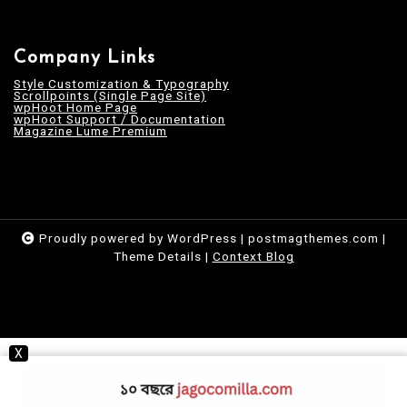
Company Links
Style Customization & Typography
Scrollpoints (Single Page Site)
wpHoot Home Page
wpHoot Support / Documentation
Magazine Lume Premium
Proudly powered by WordPress
|
postmagthemes.com
|
Theme Details
|
Context Blog
X