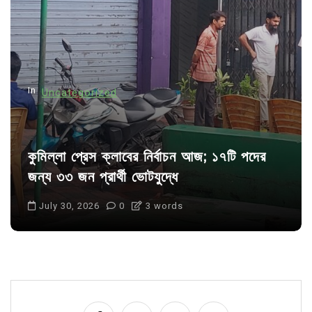
t
i
o
n
In
Uncategorized
কুমিল্লা প্রেস ক্লাবের নির্বাচন আজ; ১৭টি পদের
জন্য ৩৩ জন প্রার্থী ভোটযুদ্ধে
July 30, 2026
0
3 words