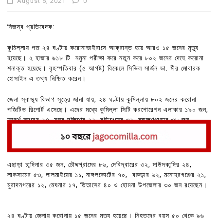
August 5, 2021
0
নিজস্ব প্রতিবেদক:
কুমিল্লায় গত ২৪ ঘণ্টায় করোনাভাইরাসে আক্রান্ত হয়ে আরও ১৫ জনের মৃত্যু
হয়েছে। ২ হাজার ৬১৮ টি নমুনা পরীক্ষা করে নতুন করে ৮০২ জনের দেহে করোনা
শনাক্ত হয়েছে। বৃহস্পতিবার (৫ আগষ্ট) বিকেলে সিভিল সার্জন ডা. মীর মোবারক
হোসাইন এ তথ্য নিশ্চিত করেন।
জেলা স্বাস্থ্য বিভাগ সূত্রে জানা যায়, ২৪ ঘণ্টায় কুমিল্লায় ৮০২ জনের করোনা
পজিটিভ রিপোর্ট এসেছে। এদের মধ্যে কুমিল্লা সিটি করপোরেশন এলাকার ১৯০ জন,
আদর্শ সদরের ২৭, সদর দক্ষিণের ২২, বুড়িচংয়ের ৩২, ব্রাহ্মণপাড়ার ৩৮ জন
রয়েছেন।
এছাড়া চান্দিনার ৩৫ জন, চৌদ্দগ্রামের ৮৬, দেবিদ্বারের ৩২, দাউদকান্দির ২৪,
লাকসামের ৫৩, লালমাইয়ের ১১, নাঙ্গলকোটের ৭০, বরুড়ার ৬২, মনোহরগঞ্জের ২১,
মুরাদনগরের ১২, মেঘনার ১৭, তিতাসের ৪০ ও হোমনা উপজেলার ৩০ জন রয়েছেন।
২৪ ঘণ্টায় জেলায় করোনায় ১৫ জনের মৃত্যু হয়েছে। নিহতদের বয়স ৫০ থেকে ৯৬