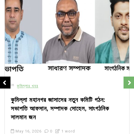
In
কুমিল্লার খবর
কুমিল্লা মহানগর জাসাসের নতুন কমিটি গঠন:
সভাপতি আফসান, সম্পাদক সোহেল, সাংগঠনিক
সালমান জন
May 16, 2026
0
1 word