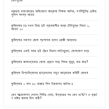
ভোটযুদ্ধে
বরুড়ায় বলাৎকারের অভিযোগে মাদ্রাসা শিক্ষক আটক, গণপিটুনির চেষ্টায়
পুলিশ সদস্য আহত
কুমিল্লায় চর দখল নিয়ে দুই গ্রামবাসীর মধ্যে টেটাযুদ্ধে নিহত ১,
আহত ২০
কুমিল্লার নবাগত জেলা প্রশাসক হলেন রোজী আক্তার
কুমিল্লায় একই সময় দুই ট্রেন বিকল-লাইনচ্যুত; যোগাযোগ বন্ধ
কুমিল্লায় জলাবদ্ধতায় খোলা ড্রেনে পড়ে শিশুর মৃত্যু, দায় কার?
কুমিল্লা বিশ্ববিদ্যালয় ছাত্রদলের নতুন আহ্বায়ক কমিটি ঘোষণা
কুমিল্লায় ১ লাখ ৬০ হাজার পিস ইয়াবাসহ আটক-৫
কেন আত্মগোপন গেলেন শিবির নেতা; উদ্ধারের পর কেন ধ/র্ষ/ণ ও ভ্রু/
ণ নষ্টের মামলা দিল নারী?