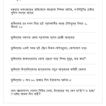
বরুড়ায় বলাৎকারের অভিযোগে মাদ্রাসা শিক্ষক আটক, গণপিটুনির চেষ্টায়
পুলিশ সদস্য আহত
কুমিল্লায় চর দখল নিয়ে দুই গ্রামবাসীর মধ্যে টেটাযুদ্ধে নিহত ১,
আহত ২০
কুমিল্লার নবাগত জেলা প্রশাসক হলেন রোজী আক্তার
কুমিল্লায় একই সময় দুই ট্রেন বিকল-লাইনচ্যুত; যোগাযোগ বন্ধ
কুমিল্লায় জলাবদ্ধতায় খোলা ড্রেনে পড়ে শিশুর মৃত্যু, দায় কার?
কুমিল্লা বিশ্ববিদ্যালয় ছাত্রদলের নতুন আহ্বায়ক কমিটি ঘোষণা
কুমিল্লায় ১ লাখ ৬০ হাজার পিস ইয়াবাসহ আটক-৫
কেন আত্মগোপন গেলেন শিবির নেতা; উদ্ধারের পর কেন ধ/র্ষ/ণ ও ভ্রু/
ণ নষ্টের মামলা দিল নারী?