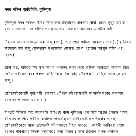
সদর দক্ষিণ প্রতিনিধি, কুমিল্লা
কুমিল্লা সদর দক্ষিণে ঈদের দিনে কাভার্ডভ্যানের ধাক্কায় বাবা মেয়ের মৃত্যু হয়েছে।
বুধবার সকালে ঢাকা চট্টগ্রাম মহাসড়কের লালবাগ এলাকায় এ ঘটনা ঘটে।
নিহতরা হলেন সাজেদুল হক সাজু (৩০), তার মেয়ে খাদিজা আক্তার সাবা(৪)। নিহত
সাজেদুল হক সাজু চৌদ্দগ্রাম উপজেলার কোমার ডোগা গ্রামের হুমায়ুন কবির এর
ছেলে।
জানা যায়, পবিত্র ঈদ উল আযহা পালনের জন্য মেয়ে খাদিজা আক্তার সাবাকে নিয়ে
মোটর সাইকেল করে শ্বশুর বাড়ি থেকে নিজ বাড়ি চৌদ্দগ্রাম যাচ্ছিল সাজেদুল হক
সাজু।
মোটরসাইকেলটি সুয়াগাজী এলাকায় পৌঁছলে চট্টগ্রামগামী কাভার্ডভ্যানের ধাক্কায়
ঘটনাস্থলে নিহত হয় তারা।
বিষয়টি নিশ্চিত করে ময়নামতি হাইওয়ে থানা পুলিশের এস আই আব্দুর রহমান বলেন,
ঘটনাস্থলে গিয়ে দুর্ঘটনা কবলিত কাভার্ডভ্যান মোটরসাইকেল উদ্ধার করেছি।
মোটরসাইকেলে থাকা দুইজনেই ঘটনাস্থলে নিহত হয়েছে। আইনী প্রক্রিয়া শেষে
মরদেহ পরিবারের নিকট হস্তান্তর করা হয়েছে। কাভার্ডভ্যান চালক পলাতক