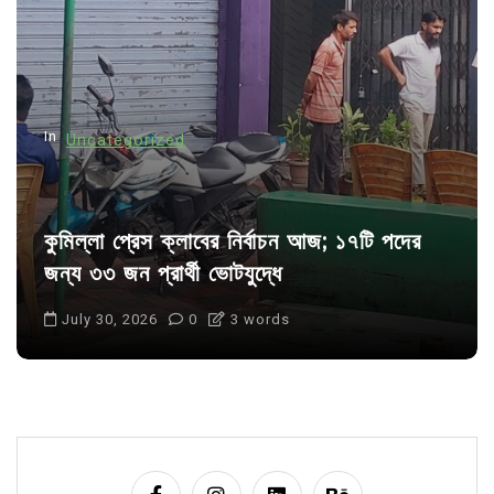
t
i
o
n
In
Uncategorized
কুমিল্লা প্রেস ক্লাবের নির্বাচন আজ; ১৭টি পদের
জন্য ৩৩ জন প্রার্থী ভোটযুদ্ধে
July 30, 2026
0
3 words