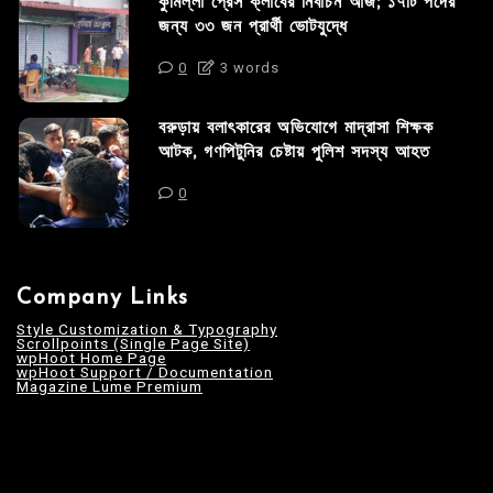
কুমিল্লা প্রেস ক্লাবের নির্বাচন আজ; ১৭টি পদের
জন্য ৩৩ জন প্রার্থী ভোটযুদ্ধে
0
3 words
বরুড়ায় বলাৎকারের অভিযোগে মাদ্রাসা শিক্ষক
আটক, গণপিটুনির চেষ্টায় পুলিশ সদস্য আহত
0
Company Links
Style Customization & Typography
Scrollpoints (Single Page Site)
wpHoot Home Page
wpHoot Support / Documentation
Magazine Lume Premium