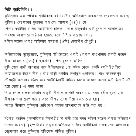
সিটি প্রতিনিধি
।।
কুমিল্লায় এক পোষাক শ্রমিককে ধর্ষণ চেষ্টার অভিযোগে একজনকে গ্রেফতার করেছে
পুলিশ। গ্রেফতার যুবকের নাম মোঃ আজাদ (২৪)। সে
পেশায় ব্যাটারি চালিত অটোরিক্সা চালক। আজ শুক্রবার ওই যুবককে আদালতের
মাধ্যমে কারাগারে পাঠানো হয়েছে বলে নিশ্চিত করেছেন সদর
দক্ষিণ মডেল থানার অফিসার ইনচার্জ (ওসি) দেবাশীষ চৌধুরী।
অভিযোগের সূত্রেমতে, কুমিল্লা ইপিজেডের একটি পোষাক কারখানায় চাকরী করেন
সীমা আক্তার (১৬) ( ছদ্মনাম)। গত বুধবার অফিস
ছুটি শেষে বাড়ী যাওয়ার পথে ইপিজেডের ১নং ফটক থেকে একটি ব্যাটারিচালিত
অটোরিক্সায় উঠেন সীমা। তার বাড়ী নগরীর দিশাবন্দ এলাকায়। পথে কালিকাপুর
চৌমহুনী এলাকায় হঠাৎ করে অটোরিক্সাটি থামিয়ে চালক আজাদ বলেন অটোরিক্সাটি নষ্ট
হয়ে গেছে। এ সময় ভাড়া
দিতে গেলে চালক আজাদ যাত্রী সীমাকে জাপটে ধরেন। এ সময় ধর্ষনে ব্যর্থ হয়ে
সীমাকে গলা চেপে ধরে। এতে সীমার চোখ দিয়ে রক্ত বের হয়।
আহত সীমাকে কুমিল্লা মেডিকেল কলেজ হাসপাতালে ভর্তি করা হয়।
ঘটনার পরদিন বৃহস্পতিবার কিশোরীর মা বাদী হয়ে সদর দক্ষিণ মডেল থানায় অভিযোগ
দায়ের করেন। বৃহস্পতিবার সন্ধ্যায় অভিযান চালিয়ে অটোরিক্সা চালক মোঃ আজাদকে
গ্রেফতার করে কুমিল্লা ইপিজেড ফাঁড়ির পুলিশ।