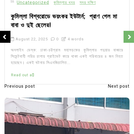
In
Uncategorized
কুমিল্লার খবর
সদর দক্ষিণ
কুমিল্লা বিশ্বরোডে ভয়ংকর ইউটার্ন; প্রাণ গেল মা
বাবা ও দুই ছেলের!
August 22, 2025
0
4 words
অনলাইন ডেস্ক: ঢাকা-চট্টগ্রাম মহাসড়কের কুমিল্লার পদুয়ার বাজারে
সিমেন্টবাহী লরির চাপায় প্রাইভেট কারে থাকা একই পরিবারের ৪ জন নিহত
হয়েছেন। একই ঘটনায় সিএনজিচালিত...
Read out all
Previous post
Next post
P
o
s
t
n