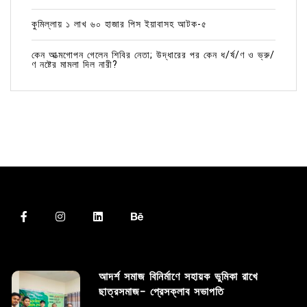
কুমিল্লায় ১ লাখ ৬০ হাজার পিস ইয়াবাসহ আটক-৫
কেন আত্মগোপন গেলেন শিবির নেতা; উদ্ধারের পর কেন ধ/র্ষ/ণ ও ভ্রু/
ণ নষ্টের মামলা দিল নারী?
আদর্শ সমাজ বিনির্মাণে সহায়ক ভুমিকা রাখে
ছাত্রসমাজ- প্রেসক্লাব সভাপতি