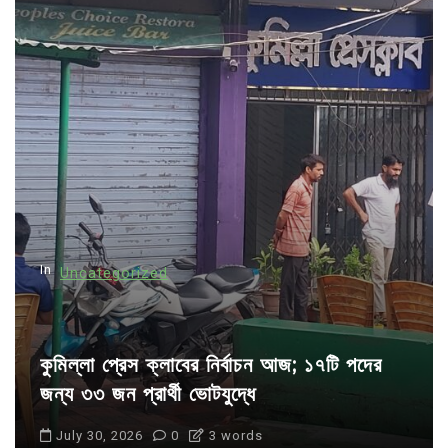
a
v
i
g
a
t
i
o
n
In
Uncategorized
কুমিল্লা প্রেস ক্লাবের নির্বাচন আজ; ১৭টি পদের
জন্য ৩৩ জন প্রার্থী ভোটযুদ্ধে
July 30, 2026
0
3 words