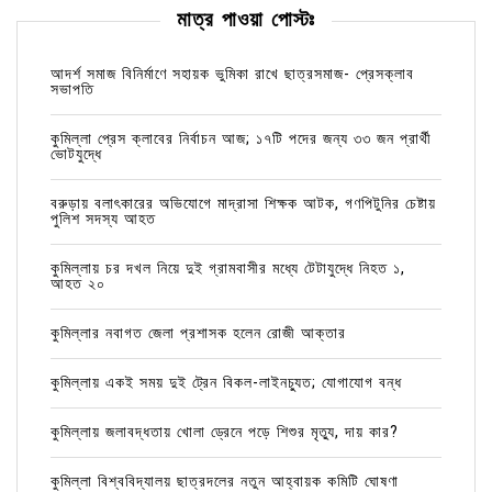
মাত্র পাওয়া পোস্টঃ
আদর্শ সমাজ বিনির্মাণে সহায়ক ভুমিকা রাখে ছাত্রসমাজ- প্রেসক্লাব
সভাপতি
কুমিল্লা প্রেস ক্লাবের নির্বাচন আজ; ১৭টি পদের জন্য ৩৩ জন প্রার্থী
ভোটযুদ্ধে
বরুড়ায় বলাৎকারের অভিযোগে মাদ্রাসা শিক্ষক আটক, গণপিটুনির চেষ্টায়
পুলিশ সদস্য আহত
কুমিল্লায় চর দখল নিয়ে দুই গ্রামবাসীর মধ্যে টেটাযুদ্ধে নিহত ১,
আহত ২০
কুমিল্লার নবাগত জেলা প্রশাসক হলেন রোজী আক্তার
কুমিল্লায় একই সময় দুই ট্রেন বিকল-লাইনচ্যুত; যোগাযোগ বন্ধ
কুমিল্লায় জলাবদ্ধতায় খোলা ড্রেনে পড়ে শিশুর মৃত্যু, দায় কার?
কুমিল্লা বিশ্ববিদ্যালয় ছাত্রদলের নতুন আহ্বায়ক কমিটি ঘোষণা