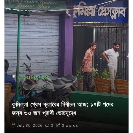
v
i
g
a
t
i
o
n
In
Uncategorized
কুমিল্লা প্রেস ক্লাবের নির্বাচন আজ; ১৭টি পদের
জন্য ৩৩ জন প্রার্থী ভোটযুদ্ধে
July 30, 2026
0
3 words