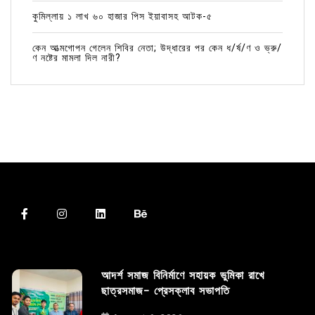
কুমিল্লায় ১ লাখ ৬০ হাজার পিস ইয়াবাসহ আটক-৫
কেন আত্মগোপন গেলেন শিবির নেতা; উদ্ধারের পর কেন ধ/র্ষ/ণ ও ভ্রু/
ণ নষ্টের মামলা দিল নারী?
আদর্শ সমাজ বিনির্মাণে সহায়ক ভুমিকা রাখে
ছাত্রসমাজ- প্রেসক্লাব সভাপতি