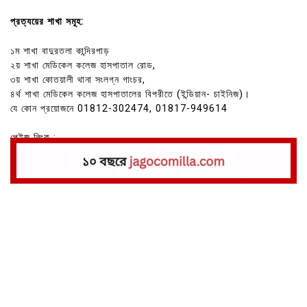
প্রত্যয়ের শাখা সমূহ:
১ম শাখা বাদুরতলা কান্দিরপাড়
২য় শাখা মেডিকেল কলেজ হাসপাতাল রোড,
৩য় শাখা কোতয়ালী থানা সংলগ্ন গাংচর,
৪র্থ শাখা মেডিকেল কলেজ হাসপাতালের বিপরীতে (ইন্ডিয়ান- চাইনিজ)।
যে কোন প্রয়োজনে 01812-302474, 01817-949614
পেইজ লিংক :
https://www.facebook.com/prottoyrestaurant/