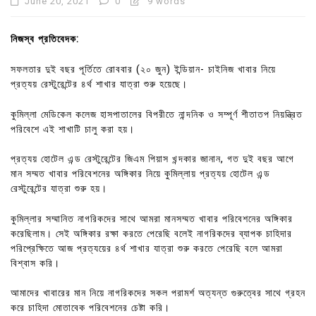
June 20, 2021
0
9 words
নিজস্ব প্রতিবেদক:
সফলতার দুই বছর পূর্তিতে রোববার (২০ জুন) ইন্ডিয়ান- চাইনিজ খাবার নিয়ে
প্রত্যয় রেস্টুরেন্টের ৪র্থ শাখার যাত্রা শুরু হয়েছে।
কুমিল্লা মেডিকেল কলেজ হাসপাতালের বিপরীতে নান্দনিক ও সম্পূর্ণ শীতাতপ নিয়ন্ত্রিত
পরিবেশে এই শাখাটি চালু করা হয়।
প্রত্যয় হোটেল এন্ড রেস্টুরেন্টের জিএম পিয়াস খন্দকার জানান, গত দুই বছর আগে
মান সম্মত খাবার পরিবেশনের অঙ্গিকার নিয়ে কুমিল্লায় প্রত্যয় হোটেল এন্ড
রেস্টুরেন্টের যাত্রা শুরু হয়।
কুমিল্লার সম্মানিত নাগরিকদের সাথে আমরা মানসম্মত খাবার পরিবেশনের অঙ্গিকার
করেছিলাম। সেই অঙ্গিকার রক্ষা করতে পেরেছি বলেই নাগরিকদের ব্যাপক চাহিদার
পরিপ্রেক্ষিতে আজ প্রত্যয়ের ৪র্থ শাখার যাত্রা শুরু করতে পেরেছি বলে আমরা
বিশ্বাস করি।
আমাদের খাবারের মান নিয়ে নাগরিকদের সকল পরামর্শ অত্যন্ত গুরুত্বের সাথে গ্রহন
করে চাহিদা মোতাবেক পরিবেশনের চেষ্টা করি।