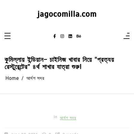
Skip
to
content
jagocomilla.com
কুমিল্লায় ইন্ডিয়ান- চাইনিজ খাবার নিয়ে “প্রত্যয়
রেস্টুরেন্টের” ৪র্থ শাখার যাত্রা শুরু!
Home
আর্দশ সদর
In
আর্দশ সদর