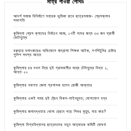
মাত্র পাওয়া পোস্টঃ
আদর্শ সমাজ বিনির্মাণে সহায়ক ভুমিকা রাখে ছাত্রসমাজ- প্রেসক্লাব
সভাপতি
কুমিল্লা প্রেস ক্লাবের নির্বাচন আজ; ১৭টি পদের জন্য ৩৩ জন প্রার্থী
ভোটযুদ্ধে
বরুড়ায় বলাৎকারের অভিযোগে মাদ্রাসা শিক্ষক আটক, গণপিটুনির চেষ্টায়
পুলিশ সদস্য আহত
কুমিল্লায় চর দখল নিয়ে দুই গ্রামবাসীর মধ্যে টেটাযুদ্ধে নিহত ১,
আহত ২০
কুমিল্লার নবাগত জেলা প্রশাসক হলেন রোজী আক্তার
কুমিল্লায় একই সময় দুই ট্রেন বিকল-লাইনচ্যুত; যোগাযোগ বন্ধ
কুমিল্লায় জলাবদ্ধতায় খোলা ড্রেনে পড়ে শিশুর মৃত্যু, দায় কার?
কুমিল্লা বিশ্ববিদ্যালয় ছাত্রদলের নতুন আহ্বায়ক কমিটি ঘোষণা