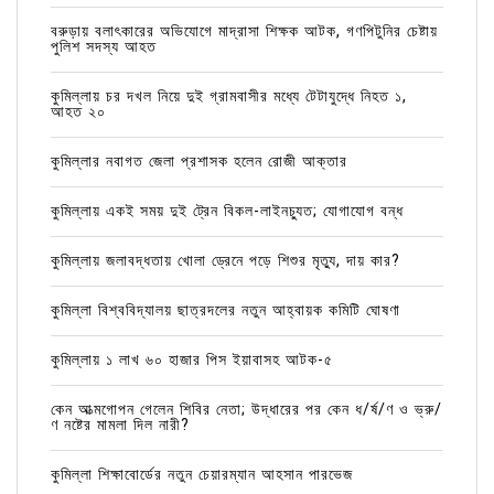
বরুড়ায় বলাৎকারের অভিযোগে মাদ্রাসা শিক্ষক আটক, গণপিটুনির চেষ্টায়
পুলিশ সদস্য আহত
কুমিল্লায় চর দখল নিয়ে দুই গ্রামবাসীর মধ্যে টেটাযুদ্ধে নিহত ১,
আহত ২০
কুমিল্লার নবাগত জেলা প্রশাসক হলেন রোজী আক্তার
কুমিল্লায় একই সময় দুই ট্রেন বিকল-লাইনচ্যুত; যোগাযোগ বন্ধ
কুমিল্লায় জলাবদ্ধতায় খোলা ড্রেনে পড়ে শিশুর মৃত্যু, দায় কার?
কুমিল্লা বিশ্ববিদ্যালয় ছাত্রদলের নতুন আহ্বায়ক কমিটি ঘোষণা
কুমিল্লায় ১ লাখ ৬০ হাজার পিস ইয়াবাসহ আটক-৫
কেন আত্মগোপন গেলেন শিবির নেতা; উদ্ধারের পর কেন ধ/র্ষ/ণ ও ভ্রু/
ণ নষ্টের মামলা দিল নারী?
কুমিল্লা শিক্ষাবোর্ডের নতুন চেয়ারম্যান আহসান পারভেজ