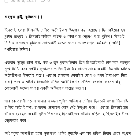
June 5, 2021
0
মাহফুজ নান্টু, কুমিল্লা।।
ছিনতাই হওয়া সিএনজি চালিত অটোরিকশা উদ্ধার করা হয়েছে। ছিনতাইয়ের ২৪
ঘন্টার মধ্যেই ২ ছিনতাইকারীকে আটক ও কারাগারে প্রেরণ করে পুলিশ। বিষয়টি
নিশ্চিত করেছেন কুমিল্লা কোতয়ালী মডেল থানার ভারপ্রাপ্ত কর্মকর্তা ( ওসি)
বখতিয়ার উদ্দিন।
এজহার সূত্রে জানা যায়, গত ৩ জুন বৃহস্পতিবার তিন ছিনতাইকারী চালককে অস্ত্রের
মুখে জিম্মি করে নগরীর সুজানগর পানির ট্যাংকির সামনে থেকে একটি সিএনজি চালিত
অটোরিকশা ছিনতাই করে। এছাড়া চালকের মোবাইল ফোন ও নগদ টাকাগুলো নিয়ে
যায়। পরে এ ঘটনায় সিএনজি চালিত অটোরিকশার মালিক ফরহাদ হোসেন বাবু
কোতয়ালী মডেল থানায় একটি অভিযোগ দায়ের করেন।
পরে কোতয়ালী মডেল থানার একদল পুলিশ অভিযান চালিয়ে ছিনতাই হওয়া সিএনজি
চালিত অটোরিকশা, চালকের মোবাইল ফোন সেট উদ্ধার করে। এছাড়া ছিনতাইয়ের
ঘটনায় ব্যবহৃত একটি সুইস গিয়ারসহ ছিনতাইয়ের ঘটনায় জড়িত ২ ছিনতাইকারীকে
গ্রেফতার করে।
আটককৃত আসামীরা হলো সুজানগর পানির ট্যাংকি এলাকার রফিক মিয়ার ছেলে আব্দুস