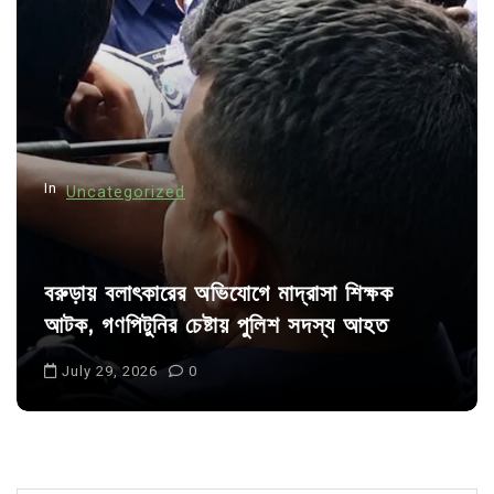
a
t
i
o
n
In
Uncategorized
বরুড়ায় বলাৎকারের অভিযোগে মাদ্রাসা শিক্ষক
আটক, গণপিটুনির চেষ্টায় পুলিশ সদস্য আহত
July 29, 2026
0