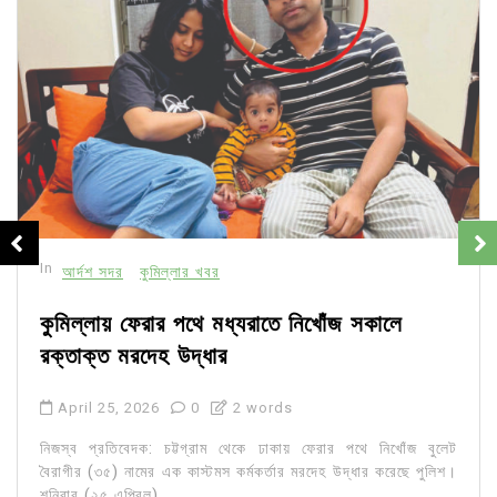
In
আর্দশ সদর
কুমিল্লার খবর
কুমিল্লায় ফেরার পথে মধ্যরাতে নিখোঁজ সকালে
রক্তাক্ত মরদেহ উদ্ধার
April 25, 2026
0
2 words
নিজস্ব প্রতিবেদক: চট্টগ্রাম থেকে ঢাকায় ফেরার পথে নিখোঁজ বুলেট
বৈরাগীর (৩৫) নামের এক কাস্টমস কর্মকর্তার মরদেহ উদ্ধার করেছে পুলিশ।
শনিবার (২৫ এপ্রিল)...