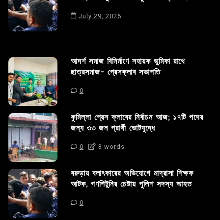
July 29, 2026
আদর্শ সমাজ বিনির্মাণে সহায়ক ভুমিকা রাখে
ছাত্রসমাজ- প্রেসক্লাব সভাপতি
0
কুমিল্লা প্রেস ক্লাবের নির্বাচন আজ; ১৭টি পদের
জন্য ৩৩ জন প্রার্থী ভোটযুদ্ধে
0
3 words
বরুড়ায় বলাৎকারের অভিযোগে মাদ্রাসা শিক্ষক
আটক, গণপিটুনির চেষ্টায় পুলিশ সদস্য আহত
0