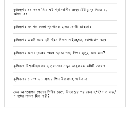
কুমিল্লায় চর দখল নিয়ে দুই গ্রামবাসীর মধ্যে টেটাযুদ্ধে নিহত ১,
আহত ২০
কুমিল্লার নবাগত জেলা প্রশাসক হলেন রোজী আক্তার
কুমিল্লায় একই সময় দুই ট্রেন বিকল-লাইনচ্যুত; যোগাযোগ বন্ধ
কুমিল্লায় জলাবদ্ধতায় খোলা ড্রেনে পড়ে শিশুর মৃত্যু, দায় কার?
কুমিল্লা বিশ্ববিদ্যালয় ছাত্রদলের নতুন আহ্বায়ক কমিটি ঘোষণা
কুমিল্লায় ১ লাখ ৬০ হাজার পিস ইয়াবাসহ আটক-৫
কেন আত্মগোপন গেলেন শিবির নেতা; উদ্ধারের পর কেন ধ/র্ষ/ণ ও ভ্রু/
ণ নষ্টের মামলা দিল নারী?