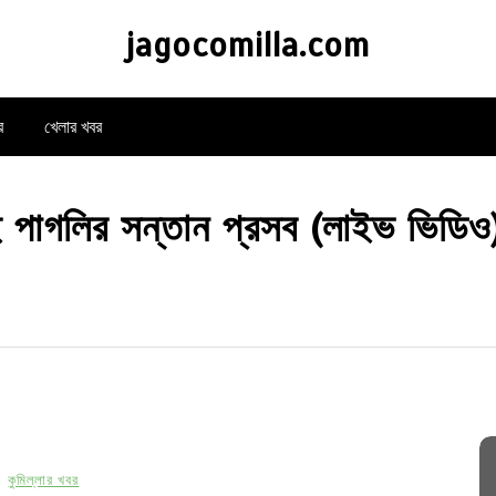
jagocomilla.com
র
খেলার খবর
 পাগলির সন্তান প্রসব (লাইভ ভিডিও
কুমিল্লার খবর