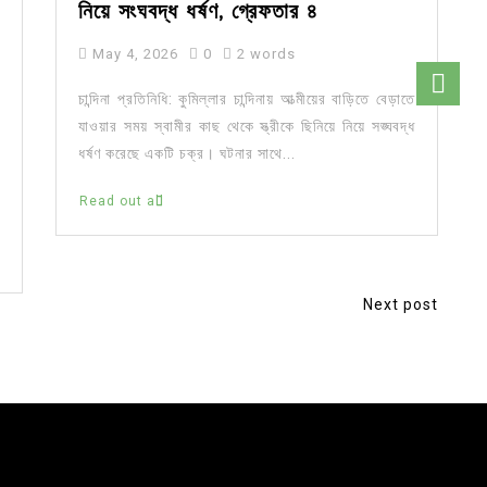
নিয়ে সংঘবদ্ধ ধর্ষণ, গ্রেফতার ৪
May 4, 2026
0
2 words
চান্দিনা প্রতিনিধি: কুমিল্লার চান্দিনায় আত্মীয়ের বাড়িতে বেড়াতে
যাওয়ার সময় স্বামীর কাছ থেকে স্ত্রীকে ছিনিয়ে নিয়ে সঙ্ঘবদ্ধ
ধর্ষণ করেছে একটি চক্র। ঘটনার সাথে...
Read out all
Next post