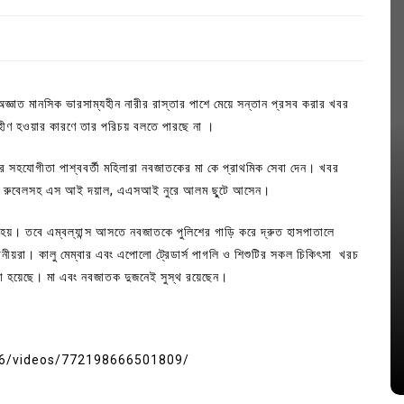
জ্ঞাত মানসিক ভারসাম্যহীন নারীর রাস্তার পাশে মেয়ে সন্তান প্রসব করার খবর
্যহীণ হওয়ার কারণে তার পরিচয় বলতে পারছে না ।
 সহযোগীতা পাশ্ববর্তী মহিলারা নবজাতকের মা কে প্রাথমিক সেবা দেন। খবর
 হাসান রুবেলসহ এস আই দয়াল, এএসআই নুরে আলম ছু্টে আসেন।
া হয়। তবে এম্বল্যান্স আসতে নবজাতকে পুলিশের গাড়ি করে দ্রুত হাসপাতালে
্থানীয়রা। কালু মেম্বার এবং এপোলো ট্রেডার্স পাগলি ও শিশুটির সকল চিকিৎসা খরচ
In
Uncategorized
নেয়া হয়েছে। মা এবং নবজাতক দুজনেই সুস্থ রয়েছেন।
জ; ১৭টি
আদর্শ সমাজ বিনির্মাণে সহায়ক ভুমিকা রাখে
ে
ছাত্রসমাজ- প্রেসক্লাব সভাপতি
6/videos/772198666501809/
August 6, 2026
0