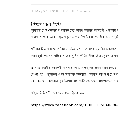
May 26, 2018
0
6 words
(মাহফুজ বাবু, কুমিল্লা)
কুমিল্লা ঢাকা-চট্টগ্রাম মহাসড়কের আদর্শ সদরের আমতলী এলাকায় অ
পাওয়া গেছে। তবে রাস্তায় জন্ম নেওয় শিশুটির মা মানসিক ভারসাম
শনিবার বিকাল সাড়ে ৩ টায় এ ঘটনা ঘটে। এ সময় স্থানীয় লোকজনের
পেয়ে ছুটে আসেন নাজিরা বাজার পুলিশ ফাঁড়ির ইনচার্জ মাহমুদুল
এ সময় স্থানীয় কয়েকটি হাসপাতালে এম্বল্যান্সের জন্য ফোন দেওয়
নেওয়া হয়। পুলিশের এমন মানবিক কর্মকান্ডে ধন্যবাদ জ্ঞাপন করে স
In
Uncategorized
বহন করবে। বর্তমানে ক্যান্টনমেন্ট ময়নামতি জেনারেল হাসপাতালে 
কুমিল্লা প্রেস ক্লাবের নির্বাচন আ
লাইভ ভিডিওটি দেখতে এখানে ক্লিক করুন:
পদের জন্য ৩৩ জন প্রার্থী ভোটযুদ্ধ
https://www.facebook.com/10001135048696
July 30, 2026
0
3 words