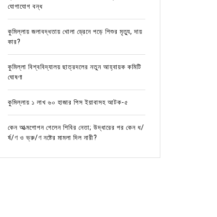
যোগাযোগ বন্ধ
কুমিল্লায় জলাবদ্ধতায় খোলা ড্রেনে পড়ে শিশুর মৃত্যু, দায়
কার?
কুমিল্লা বিশ্ববিদ্যালয় ছাত্রদলের নতুন আহ্বায়ক কমিটি
ঘোষণা
কুমিল্লায় ১ লাখ ৬০ হাজার পিস ইয়াবাসহ আটক-৫
কেন আত্মগোপন গেলেন শিবির নেতা; উদ্ধারের পর কেন ধ/
র্ষ/ণ ও ভ্রু/ণ নষ্টের মামলা দিল নারী?
In
কুমিল্লার খবর
In
কুমিল্লা
জলাবদ্ধতা, যানজট, নাগরিক সেবার
রাত ৩ ট