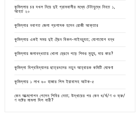
কুমিল্লায় চর দখল নিয়ে দুই গ্রামবাসীর মধ্যে টেটাযুদ্ধে নিহত ১,
আহত ২০
কুমিল্লার নবাগত জেলা প্রশাসক হলেন রোজী আক্তার
কুমিল্লায় একই সময় দুই ট্রেন বিকল-লাইনচ্যুত; যোগাযোগ বন্ধ
কুমিল্লায় জলাবদ্ধতায় খোলা ড্রেনে পড়ে শিশুর মৃত্যু, দায় কার?
কুমিল্লা বিশ্ববিদ্যালয় ছাত্রদলের নতুন আহ্বায়ক কমিটি ঘোষণা
কুমিল্লায় ১ লাখ ৬০ হাজার পিস ইয়াবাসহ আটক-৫
কেন আত্মগোপন গেলেন শিবির নেতা; উদ্ধারের পর কেন ধ/র্ষ/ণ ও ভ্রু/
ণ নষ্টের মামলা দিল নারী?