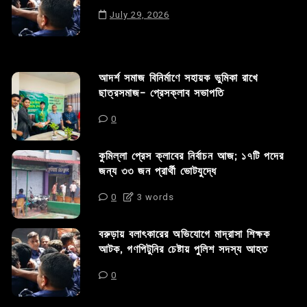
July 29, 2026
আদর্শ সমাজ বিনির্মাণে সহায়ক ভুমিকা রাখে
ছাত্রসমাজ- প্রেসক্লাব সভাপতি
0
কুমিল্লা প্রেস ক্লাবের নির্বাচন আজ; ১৭টি পদের
জন্য ৩৩ জন প্রার্থী ভোটযুদ্ধে
0
3 words
বরুড়ায় বলাৎকারের অভিযোগে মাদ্রাসা শিক্ষক
আটক, গণপিটুনির চেষ্টায় পুলিশ সদস্য আহত
0