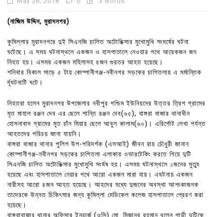
May 26, 2018
0
3 words
(নাজিম উদ্দিন, মুরাদনগর)
কুমিল্লার মুরাদনগরে দুই সিএনজি চালিত অটোরিক্সার মুখোমুখি সংঘর্ষের ঘটনা
ঘটেছে। এ সময় ঘটনাস্থলে একজন ও হাসপাতালে নেওয়ার পথে আরেকজন জন
নিহত হয়। এসময় একজন মহিলাসহ ৪জন গুরতর আহত হয়েছে।
শনিবার বিকাল সাড়ে ৫ টায় কোম্পানীগঞ্জ-নবীনগর সড়কের চাপিতলায় এ মর্মান্তিক
র্দূঘটনাটি ঘটে।
নিহতরা হলেন মুরাদনগর উপজেলার নবীপুর পশ্চিম ইউনিয়নের উত্তর ত্রিশ গ্রামের
মৃত মাহাল রঞ্জন দেব এর ছেলে শান্তি রঞ্জন দেব(৬৫), বাঙ্গরা বাজার থানাধীন
হোসনাবাদ গ্রামের মৃত চাঁন মিয়ার ছেলে আবুল কালাম(৬০)। এরির্পোট লেখা পর্যন্ত
আহতদের পরিচয় জানা যায়নি।
বাঙ্গরা বাজার থানার পুলিশ উপ-পরিদর্শক (এসআই) জীবন রায় চৌধুরী জানান
কোম্পানীগঞ্জ-নবীনগর সড়কের চাপিতলা এলাকায় ওভারটেকিং করতে গিয়ে দুটি
সিএনজি চালিত অটোরিক্সার মুখোমুখি সংর্ঘষ হয়। এসময় ঘটনাস্থলে ১জনের মুত্যু
হয়েছে এবং হাসপাতালে নেয়ার পথে আরো একজন মারা যায়। এঘটনায় একজন
নারীসহ আরো ৪জন আহত হয়েছে। আহদের মধ্যে দুজনের অবস্থা আশংকাজনক
তাদেরকে উন্নত চিকিৎসার জন্য কুমিল্লা মেডিকেল কলেজ হাসপাতালে প্রেরণ করা
হয়েছে।
বাঙ্গরাবাজার থানার অফিসার ইনচার্জ (ওসি) মো. মিজানুর রহমান বলেন গাড়ী দুটিকে