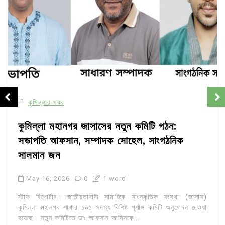
In
কুমিল্লার খবর
কুমিল্লা মহানগর জাসাসের নতুন কমিটি গঠন:
সভাপতি আফসান, সম্পাদক সোহেল, সাংগঠনিক
সালমান জন
May 16, 2026
0
1 word
স্টাফ রিপোর্টার।।জাতীয়তাবাদী সামাজিক সাংস্কৃতিক সংস্থা (জাসাস)
কুমিল্লা মহানগর শাখার ১০১ সদস্য বিশিষ্ট পূর্ণাঙ্গ কমিটি অনুমোদন দেওয়া
হয়েছে। নতুন কমিটিতে ডাঃ আফসান আনিসকে...