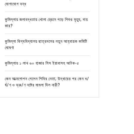
যোগাযোগ বন্ধ
কুমিল্লায় জলাবদ্ধতায় খোলা ড্রেনে পড়ে শিশুর মৃত্যু, দায়
কার?
কুমিল্লা বিশ্ববিদ্যালয় ছাত্রদলের নতুন আহ্বায়ক কমিটি
ঘোষণা
কুমিল্লায় ১ লাখ ৬০ হাজার পিস ইয়াবাসহ আটক-৫
কেন আত্মগোপন গেলেন শিবির নেতা; উদ্ধারের পর কেন ধ/
র্ষ/ণ ও ভ্রু/ণ নষ্টের মামলা দিল নারী?