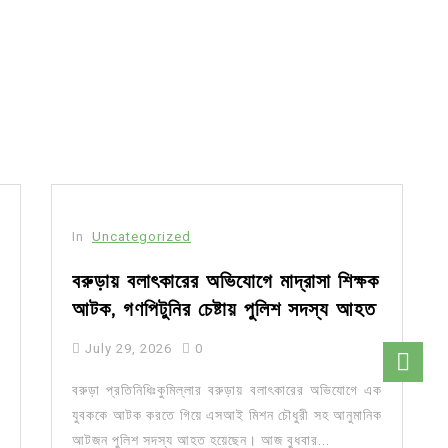
In
Uncategorized
বরুড়ায় বলাৎকারের অভিযোগে মাদ্রাসা শিক্ষক
আটক, গণপিটুনির চেষ্টায় পুলিশ সদস্য আহত
July 29, 2026
0
বরুড়া প্রতিনিধিঃকুমিল্লার বরুড়ায় বলাৎকারের অভিযোগে এক
যুবককে আটক করতে গিয়ে এসআই মিশন চৌধুরী সহ আনুমানিক
আটজন পুলিশ সদস্য আহত হয়েছেন। আজ বুধবার...