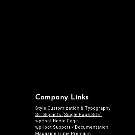
i
o
n
Company Links
Style Customization & Typography
Scrollpoints (Single Page Site)
wpHoot Home Page
wpHoot Support / Documentation
Magazine Lume Premium