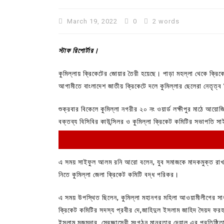
March 19, 2022
0
2 words
স্টাফ রিপোর্টার।
কুমিল্লায় ক্রিকেটের জোয়ার তৈরী হয়েছে। পাড়া মহল্লা থেকে ক্রি
আগামীতে বাংলাদেশ জাতীয় ক্রিকেটে দলে কুমিল্লার ছেলেরা নেতৃত্ব
শুক্রবার বিকেলে কুমিল্লা নগরীর ২০ নং ওয়ার্ড লক্ষীপুর মাঠে আয়োজ
বক্তব্য বিসিবির কাউন্সিলর ও কুমিল্লা ক্রিকেট কমিটির সভাপতি
In
Uncategorized
এ সময় সাইফুল আলম রনি আরো বলেন, যুব সমাজকে মাদকমুক্ত রাখতে 
কুমিল্লা প্রেস ক্লাবের নির্বাচন আ
নিতে কুমিল্লা জেলা ক্রিকেট কমিটি বদ্ধ পরিকর।
পদের জন্য ৩৩ জন প্রার্থী ভোটযুদ্ধ
এ সময় উপস্থিত ছিলেন, কুমিল্লা মহানগর মহিলা আওয়ামীলীগের সাধার
July 30, 2026
0
3 words
ক্রিকেট কমিটির সদস্য প্রবীর দে,জাহিদুল ইসলাম জাহিদ সৈয়দ ফরহ
ইসলাম মজুমদার, স্বেচ্ছাসেবী সংগঠন মানবতার দেয়াল এর প্রতিষ্ঠি