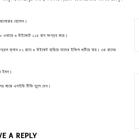
ক আনোয়ার হোসেন।
ত ১০ ওভারে ৬ উইকেটে ১১৫ রান সংগ্রহ করে।
েন্ড্রস ক্লাব ৮১ রানে ৬ উইকেট হারিয়ে তাদের ইনিংস গুটিয়ে যায়। ৩৪ রানের
রেন ইমন।
ের মাঝে এলইডি টিভি তুলে দেন।
VE A REPLY