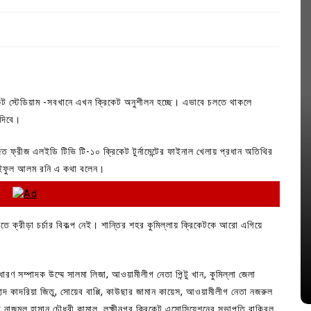
কেট স্টেডিয়াম -সবখানে এখন ক্রিকেট অনুশীলন হচ্ছে। এভাবে চলতে থাকলে
 দিবে।
িত ফ্রীজ এলইডি টিভি টি-১০ ক্রিকেট টুর্নামেন্টের ফাইনাল খেলায় প্রধান অতিথির
 সাইফুল আলম রনি এ কথা বলেন।
In
Uncategorized
ক্রীড়া চর্চার বিকল্প নেই। শান্তির শহর কুমিল্লায় ক্রিকেটকে আরো এগিয়ে
জ; ১৭টি
আদর্শ সমাজ বিনির্মাণে সহায়ক ভুমিকা রাখে
ে
ছাত্রসমাজ- প্রেসক্লাব সভাপতি
ণ সম্পাদক উম্মে সালমা লিজা, আওয়ামীলীগ নেতা পিন্টু খান, কুমিল্লা জেলা
August 6, 2026
0
াদ কাদরিয়া জিতু, সোয়েব বাপ্পি, কাউছার জামান কায়েস, আওয়ামীলীগ নেতা নজরুল
তা নাজমুল হাসান চৌধুরী কামাল, লক্ষীনগর ক্রিকেট এসোসিয়েশনের সভাপতি রাকিবুল