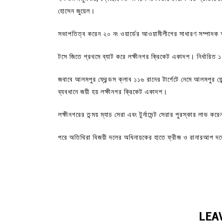
হোসেন জুয়েল।
সভাপতিত্ব করেন ২০ নং ওয়ার্ডের আওয়ামীলীগের সাধারণ সম্পাদ
টসে জিতে প্রথমে ব্যাট করে লক্ষীনগর ক্রিকেট একাদশ। নির্ধারি
জবাবে আলমপুর ফ্রেন্ডস ক্লাব ১১৬ রানের টার্গেটে নেমে আলমপুর ফ
ব্যবধানে জয়ী হয় লক্ষীনগর ক্রিকেট একাদশ।
লক্ষীনগরের তন্ময় ম্যাচ সেরা এবং টুর্নামেন্ট সেরার পুরস্কার লাভ ক
পরে অতিথিরা বিজয়ী দলের অধিনায়কের হাতে ফ্রীজ ও রানারআপ দল
LEA