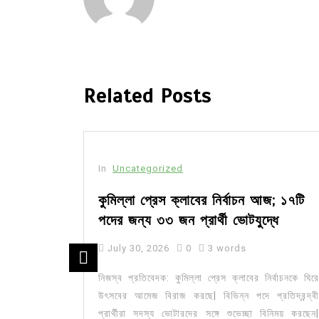
Related Posts
In
Uncategorized
া রাখে
কুমিল্লা প্রেস ক্লাবের নির্বাচন আজ; ১৭টি
পদের জন্য ৩৩ জন প্রার্থী ভোটযুদ্ধে
July 30, 2026
0
3 words
ঠনের আয়োজনে
নিজস্ব প্রতিবেদক: কুমিল্লা প্রেস ক্লাবের নির্বাচনকে ঘিরে
্ষ্যে আলোচনা
উৎসবের আমেজ বিরাজ করছে| বিভিন্ন পদে প্রতিদ্বন্দ্বী
 কর্মশালা ৮
প্রার্থীরা সদস্য ভোটারদের সঙ্গে শুভেচ্ছা বিনিময় করছেন|