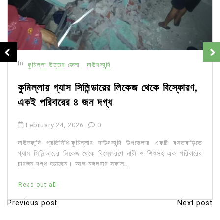
In
কুমিল্লা উত্তর জেলা
দাউদকান্দি
কুমিল্লায় গ্যাস সিলিন্ডারের লিকেজ থেকে বিস্ফোরণ,
একই পরিবারের ৪ জন দগ্ধ
February 24, 2026
0
দাউদকান্দি প্রতিনিধি:কুমিল্লার দাউদকান্দি উপজেলার একটি বসতবাড়িতে
গ্যাস সিলিন্ডারের লিকেজ থেকে বিস্ফোরণে নারী ও শিশুসহ এক পরিবারের
চারজন দগ্ধ হয়েছেন। আজ মঙ্গলবার সকাল...
Read out all
Previous post
Next post
P