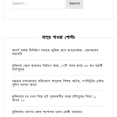
for:
মাত্র পাওয়া পোস্টঃ
আদর্শ সমাজ বিনির্মাণে সহায়ক ভুমিকা রাখে ছাত্রসমাজ- প্রেসক্লাব
সভাপতি
কুমিল্লা প্রেস ক্লাবের নির্বাচন আজ; ১৭টি পদের জন্য ৩৩ জন প্রার্থী
ভোটযুদ্ধে
বরুড়ায় বলাৎকারের অভিযোগে মাদ্রাসা শিক্ষক আটক, গণপিটুনির চেষ্টায়
পুলিশ সদস্য আহত
কুমিল্লায় চর দখল নিয়ে দুই গ্রামবাসীর মধ্যে টেটাযুদ্ধে নিহত ১,
আহত ২০
কুমিল্লার নবাগত জেলা প্রশাসক হলেন রোজী আক্তার