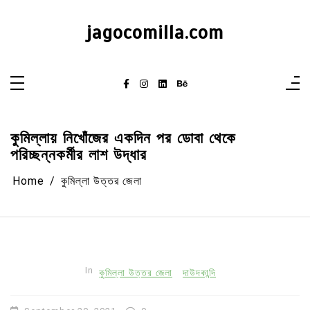
Skip
to
content
jagocomilla.com
কুমিল্লায় নিখোঁজের একদিন পর ডোবা থেকে
পরিচ্ছন্নকর্মীর লাশ উদ্ধার
Home
কুমিল্লা উত্তর জেলা
In
কুমিল্লা উত্তর জেলা
দাউদকান্দি