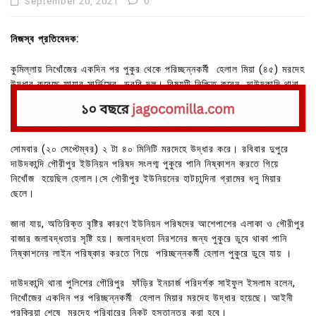
September 20, 2021
0
নিজস্ব প্রতিবেদক:
কুমিল্লায় নিখোঁজের একদিন পর পুকুর থেকে পরিচ্ছন্নকর্মী হেলাল মিয়া (৪৫) মরদেহ
উদ্ধার করেছে ফায়ার সার্ভিসের ডুবুরি দল। বিষয়টি নিশ্চিত করেন দাউদকান্দি থানা
পুলিশের গৌরিপুর ফাঁড়ির ইনচার্জ পরিদর্শক সাইফুল ইসলাম।
সোমবার (২০ সেপ্টেম্বর) ২ টা ৪০ মিনিটি মরদেহে উদ্ধার করে। রবিবার দুপুরে
দাউদকান্দি গৌরীপুর ইউনিয়ন পরিষদ সংলগ্ম পুকুরে পানি নিষ্কাশন করতে গিয়ে
নিখোঁজ হয়েছিল হেলাল।সে গৌরীপুর ইউনিয়নের হাটচান্দিনা গ্রামের ধনু মিয়ার
ছেলে।
জানা যায়, অতিরিক্ত বৃষ্টির কারণে ইউনিয়ন পরিষদের আশেপাশের এলাকা ও গৌরীপুর
বাজার জলাবদ্ধতার সৃষ্টি হয়। জলাবদ্ধতা নিরশনের জন্য পুকুরে ডুবে থাকা পানি
নিষ্কাশনের লাইন পরিষ্কার করতে গিয়ে পরিচ্ছন্নকর্মী হেলাল পুকুরে ডুবে যায় ।
দাউদকান্দি থানা পুলিশের গৌরিপুর ফাঁড়ির ইনচার্জ পরিদর্শক সাইফুল ইসলাম বলেন,
নিখোঁজের একদিন পর পরিচ্ছন্নকর্মী হেলাল মিয়ার মরদেহ উদ্ধার হয়েছে। আইনী
প্রক্রিয়া শেষে মরদেহ পরিবারের নিকট হস্তান্তর করা হবে।