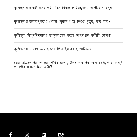
কুমিল্লায় একই সময় দুই ট্রেন বিকল-লাইনচ্যুত; যোগাযোগ বন্ধ
কুমিল্লায় জলাবদ্ধতায় খোলা ড্রেনে পড়ে শিশুর মৃত্যু, দায় কার?
কুমিল্লা বিশ্ববিদ্যালয় ছাত্রদলের নতুন আহ্বায়ক কমিটি ঘোষণা
কুমিল্লায় ১ লাখ ৬০ হাজার পিস ইয়াবাসহ আটক-৫
কেন আত্মগোপন গেলেন শিবির নেতা; উদ্ধারের পর কেন ধ/র্ষ/ণ ও ভ্রু/
ণ নষ্টের মামলা দিল নারী?