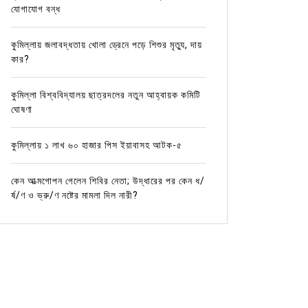
যোগাযোগ বন্ধ
কুমিল্লায় জলাবদ্ধতায় খোলা ড্রেনে পড়ে শিশুর মৃত্যু, দায়
কার?
কুমিল্লা বিশ্ববিদ্যালয় ছাত্রদলের নতুন আহ্বায়ক কমিটি
ঘোষণা
কুমিল্লায় ১ লাখ ৬০ হাজার পিস ইয়াবাসহ আটক-৫
কেন আত্মগোপন গেলেন শিবির নেতা; উদ্ধারের পর কেন ধ/
র্ষ/ণ ও ভ্রু/ণ নষ্টের মামলা দিল নারী?
In
Uncategorized
কুমিল্লা উত্তর জেলা
কুমিল্লার খবর
দেবিদ্বার
In
কুমিল্ল
বিজয় দিবসের অনুষ্ঠানে মুক্তিযোদ্ধাকে চেয়ার
কুমিল্লা
থেকে তুলে দিলেন মহিলা দলের নেত্রী; ভিডিও
জামাইয়
ভাইরাল
Septem