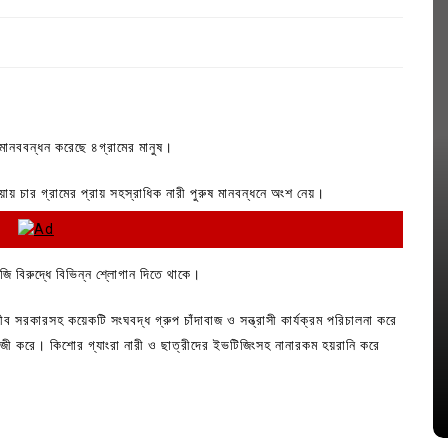
ে মানববন্ধন করেছে ৪গ্রামের মানুষ।
য়ায় চার গ্রামের প্রায় সহস্রাধিক নারী পুরুষ মানবন্ধনে অংশ নেয়।
াবাজি বিরুদ্ধে বিভিন্ন শ্লোগান দিতে থাকে।
In
Uncategorized
ব সরকারসহ কয়েকটি সংঘবদ্ধ গ্রুপ চাঁদাবাজ ও সন্ত্রাসী কার্যক্রম পরিচালনা করে
জ; ১৭টি
আদর্শ সমাজ বিনির্মাণে সহায়ক ভুমিকা রাখে
াবাজী করে। কিশোর গ্যাংরা নারী ও ছাত্রীদের ইভটিজিংসহ নানারকম হয়রানি করে
ে
ছাত্রসমাজ- প্রেসক্লাব সভাপতি
August 6, 2026
0