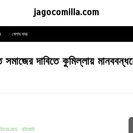
jagocomilla.com
র
খেলার খবর
ত সমাজের দাবিতে কুমিল্লায় মানববন্ধন
া উত্তর জেলা
দাউদকান্দি