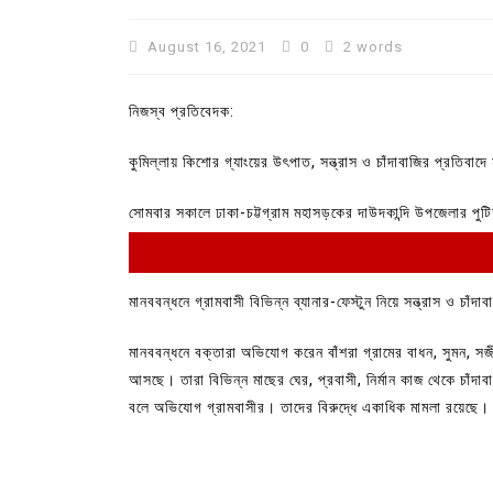
August 16, 2021
0
2 words
নিজস্ব প্রতিবেদক:
কুমিল্লায় কিশোর গ্যাংয়ের উৎপাত, সন্ত্রাস ও চাঁদাবাজির প্রতিবাদ
সোমবার সকালে ঢাকা-চট্টগ্রাম মহাসড়কের দাউদকান্দি উপজেলার পুটি
মানববন্ধনে গ্রামবাসী বিভিন্ন ব্যানার-ফেস্টুন নিয়ে সন্ত্রাস ও চাঁদ
In
Uncategorized
মানববন্ধনে বক্তারা অভিযোগ করেন বাঁশরা গ্রামের বাধন, সুমন, সজী
কুমিল্লা প্রেস ক্লাবের নির্বাচন আ
আসছে। তারা বিভিন্ন মাছের ঘের, প্রবাসী, নির্মান কাজ থেকে চাঁদ
পদের জন্য ৩৩ জন প্রার্থী ভোটযুদ্ধ
বলে অভিযোগ গ্রামবাসীর। তাদের বিরুদ্ধে একাধিক মামলা রয়েছে।
July 30, 2026
0
3 words