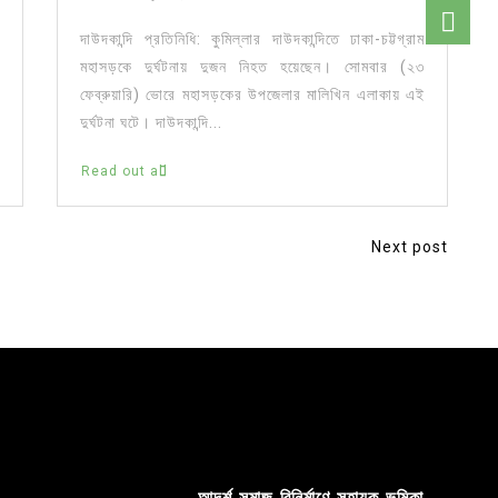
দাউদকান্দি প্রতিনিধি: কুমিল্লার দাউদকান্দিতে ঢাকা-চট্টগ্রাম
মহাসড়কে দুর্ঘটনায় দুজন নিহত হয়েছেন। সোমবার (২৩
ফেব্রুয়ারি) ভোরে মহাসড়কের উপজেলার মালিখিন এলাকায় এই
দুর্ঘটনা ঘটে। দাউদকান্দি...
Read out all
Next post
আদর্শ সমাজ বিনির্মাণে সহায়ক ভুমিকা