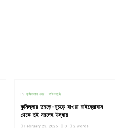
In
কুমিল্লার খবর
দাউদকান্দি
কুমিল্লায় দুমড়ে-মুচড়ে যাওয়া মাইক্রোবাস
থেকে দুই মরদেহ উদ্ধার
February 23, 2026
0
2 words