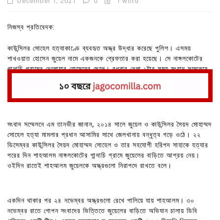
December 1, 2021
0
1 word
নিজস্ব প্রতিবেদক:
কাউন্সিলর সোহেল হত্যাকাণ্ডে ব্যবহৃত অস্ত্র উদ্ধার করেছে পুলিশ। এসময়
শাখওয়াত হোসেন জুয়েল নামে একজনকে গ্রেফতার করা হয়েছে। সে নাঙ্গলকোটের
গান্দাচি গ্রামের দেলোয়ার হোসেনের ছেলে। বুধবার বেলা ১টার সময় সংবাদ সম্মেলনে
বিষয়টি নিশ্চিত করেছেন কুমিল্লার অতিরিক্ত পুলিশ সুপার এম তানভীর।
সংবাদ সম্মেলনে এম তানভীর জানান, ২০১৪ সালে জুয়েল ও কাউন্সিলর সৈয়দ মোহাম্মদ
সোহেল হত্যা মামলার প্রধান আসামির সাথে জেলখানায় বন্ধুত্ব গড়ে ওঠে। ২২
ডিসেম্বর কাউন্সিলর সৈয়দ মোহাম্মদ সোহেল ও তার সহযোগী হরিপদ সাহাকে হত্যার
পরের দিন শাহআলম নাঙ্গলকোটের গান্দাচি গ্রামে জুয়েলের বাড়িতে আশ্রয় নেয়।
ওইদিন রাতেই শাহআলম জুয়েলকে অস্ত্রগুলো নিরাপদে রাখতে বলে।
একদিন থাকার পর ২৪ নভেম্বর অস্ত্রগুলো রেখে পালিয়ে যায় শাহআলম। ৩০
নভেম্বর রাতে গোপন সংবাদের ভিত্তিতে জুয়েলের বাড়িতে অভিযান চালায় ডিবি