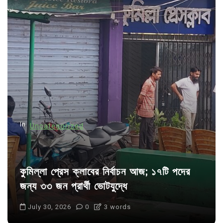
v
i
g
a
t
i
o
n
In
Uncategorized
কুমিল্লা প্রেস ক্লাবের নির্বাচন আজ; ১৭টি পদের
জন্য ৩৩ জন প্রার্থী ভোটযুদ্ধে
July 30, 2026
0
3 words