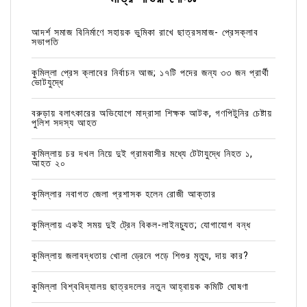
আদর্শ সমাজ বিনির্মাণে সহায়ক ভুমিকা রাখে ছাত্রসমাজ- প্রেসক্লাব
সভাপতি
কুমিল্লা প্রেস ক্লাবের নির্বাচন আজ; ১৭টি পদের জন্য ৩৩ জন প্রার্থী
ভোটযুদ্ধে
বরুড়ায় বলাৎকারের অভিযোগে মাদ্রাসা শিক্ষক আটক, গণপিটুনির চেষ্টায়
পুলিশ সদস্য আহত
কুমিল্লায় চর দখল নিয়ে দুই গ্রামবাসীর মধ্যে টেটাযুদ্ধে নিহত ১,
আহত ২০
কুমিল্লার নবাগত জেলা প্রশাসক হলেন রোজী আক্তার
কুমিল্লায় একই সময় দুই ট্রেন বিকল-লাইনচ্যুত; যোগাযোগ বন্ধ
কুমিল্লায় জলাবদ্ধতায় খোলা ড্রেনে পড়ে শিশুর মৃত্যু, দায় কার?
কুমিল্লা বিশ্ববিদ্যালয় ছাত্রদলের নতুন আহ্বায়ক কমিটি ঘোষণা