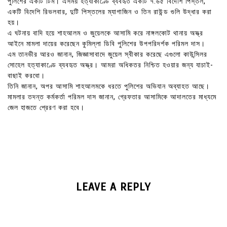
পুলিশের একটি টিম। এসময় হত্যাকাণ্ডে ব্যবহৃত একটি ৭.৬৫ বিদেশি পিস্তল,
একটি বিদেশি রিভলবার, দুটি পিস্তলের ম্যাগাজিন ও তিন রাউন্ড গুলি উদ্ধার করা
হয়।
এ ঘটনায় বাদি হয়ে শাহআলম ও জুয়েলকে আসামি করে নাঙ্গলকোট থানায় অস্ত্র
আইনে মামলা দায়ের করেছেন কুমিল্লা ডিবি পুলিশের উপপরিদর্শক পরিমল দাস।
এম তানভীর আরও জানান, জিজ্ঞাসাবাদে জুয়েল স্বীকার করেছে এগুলো কাউন্সিলর
সোহেল হত্যাকাণ্ডে ব্যবহৃত অস্ত্র। আমরা অধিকতর নিশ্চিত হওয়ার জন্য যাচাই-
বাছাই করবো।
তিনি জানান, অপর আসামি শাহআলমকে ধরতে পুলিশের অভিযান অব্যাহত আছে।
মামলার তদন্ত কর্মকর্তা পরিমল দাস জানান, গ্রেফতার আসামিকে আদালতের মাধ্যমে
জেল হাজতে প্রেরণ করা হবে।
LEAVE A REPLY