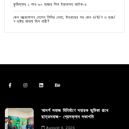
কুমিল্লায় ১ লাখ ৬০ হাজার পিস ইয়াবাসহ আটক-৫
কেন আত্মগোপন গেলেন শিবির নেতা; উদ্ধারের পর কেন ধ/র্ষ/ণ ও ভ্রু/
ণ নষ্টের মামলা দিল নারী?
আদর্শ সমাজ বিনির্মাণে সহায়ক ভুমিকা রাখে
ছাত্রসমাজ- প্রেসক্লাব সভাপতি
August 6, 2026