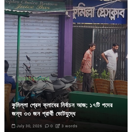
v
i
g
a
t
i
o
n
In
Uncategorized
কুমিল্লা প্রেস ক্লাবের নির্বাচন আজ; ১৭টি পদের
জন্য ৩৩ জন প্রার্থী ভোটযুদ্ধে
July 30, 2026
0
3 words