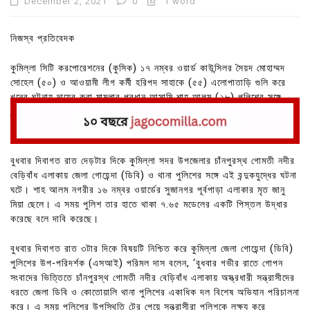
December 2, 2021
0
1 word
নিজস্ব প্রতিবেদক
কুমিল্লা সিটি করপোরেশনের (কুসিক) ১৭ নম্বর ওয়ার্ড কাউন্সিলর সৈয়দ মোহাম্মদ
সোহেল (৫০) ও আওয়ামী লীগ কর্মী হরিপদ সাহাকে (৫৫) এলোপাতাড়ি গুলি করে
খুনের ঘটনায় দায়ের করা মামলার প্রধান আসামি শাহ আলম (২৮) পুলিশের সঙ্গে
বন্দুকযুদ্ধে নিহত হয়েছেন।
বুধবার দিবাগত রাত দেড়টার দিকে কুমিল্লা সদর উপজেলার চাঁনপুরস্থ গোমতী নদীর
বেড়িবাঁধ এলাকায় জেলা গোয়েন্দা (ডিবি) ও থানা পুলিশের সঙ্গে এই বন্দুকযুদ্ধের ঘটনা
ঘটে। শাহ আলম নগরীর ১৬ নম্বর ওয়ার্ডের সুজানগর পূর্বপাড়া এলাকার মৃত জানু
মিয়া ছেলে। এ সময় পুলিশ তার হাতে থাকা ৭.৬৫ মডেলের একটি পিস্তল উদ্ধার
করেছে বলে দাবি করেছে।
বুধবার দিবাগত রাত ৩টার দিকে বিষয়টি নিশ্চিত করে কুমিল্লা জেলা গোয়েন্দা (ডিবি)
পুলিশের উপ-পরিদর্শক (এসআই) পরিমল দাস বলেন, ‘বুধবার গভীর রাতে গোপন
সংবাদের ভিত্তিতে চাঁনপুরস্থ গোমতী নদীর বেড়িবাঁধ এলাকায় অস্ত্রধারী সন্ত্রাসীদের
ধরতে জেলা ডিবি ও কোতোয়ালি থানা পুলিশের একাধিক দল বিশেষ অভিযান পরিচালনা
করে। এ সময় পুলিশের উপস্থিতি টের পেয়ে সন্ত্রাসীরা পুলিশকে লক্ষ্য করে