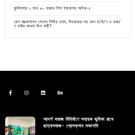
কুমিল্লায় ১ লাখ ৬০ হাজার পিস ইয়াবাসহ আটক-৫
কেন আত্মগোপন গেলেন শিবির নেতা; উদ্ধারের পর কেন ধ/র্ষ/ণ ও ভ্রু/
ণ নষ্টের মামলা দিল নারী?
আদর্শ সমাজ বিনির্মাণে সহায়ক ভুমিকা রাখে
ছাত্রসমাজ- প্রেসক্লাব সভাপতি