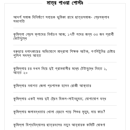
মাত্র পাওয়া পোস্টঃ
আদর্শ সমাজ বিনির্মাণে সহায়ক ভুমিকা রাখে ছাত্রসমাজ- প্রেসক্লাব
সভাপতি
কুমিল্লা প্রেস ক্লাবের নির্বাচন আজ; ১৭টি পদের জন্য ৩৩ জন প্রার্থী
ভোটযুদ্ধে
বরুড়ায় বলাৎকারের অভিযোগে মাদ্রাসা শিক্ষক আটক, গণপিটুনির চেষ্টায়
পুলিশ সদস্য আহত
কুমিল্লায় চর দখল নিয়ে দুই গ্রামবাসীর মধ্যে টেটাযুদ্ধে নিহত ১,
আহত ২০
কুমিল্লার নবাগত জেলা প্রশাসক হলেন রোজী আক্তার
কুমিল্লায় একই সময় দুই ট্রেন বিকল-লাইনচ্যুত; যোগাযোগ বন্ধ
কুমিল্লায় জলাবদ্ধতায় খোলা ড্রেনে পড়ে শিশুর মৃত্যু, দায় কার?
কুমিল্লা বিশ্ববিদ্যালয় ছাত্রদলের নতুন আহ্বায়ক কমিটি ঘোষণা