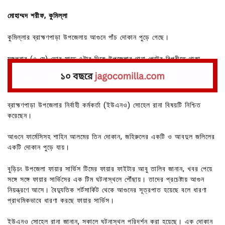
মোহাম্মদ শরীফ, কুমিল্লা
কুমিল্লার ব্রাহ্মণপাড়া উপজেলায় আগুনে পাঁচ দোকান পুড়ে গেছে।
মঙ্গলবার (৭ মে) ভোর সাড়ে ৪টার দিকে উপজেলার থানা গেটের বিপরীতে থাকা
দোকানগুলোতে আগুন লাগে।
ব্রাহ্মণপাড়া উপজেলার নির্বাহী কর্মকর্তা (ইউএনও) সোহেল রানা বিষয়টি নিশ্চিত
করেছেন।
আগুনে ফার্মেসিসহ শাহিন আলমের তিন দোকান, জহিরুলের একটি ও আবদুল জলিলের
একটি দোকান পুড়ে যায়।
বুড়িচং উপজেলা ফায়ার সার্ভিস টিমের ফায়ার ফাইটার আবু তালিব জানান, খবর পেয়ে
সঙ্গে সঙ্গে ফায়ার সার্ভিসের এক টিম ঘটনাস্থলে পৌঁছায়। তাদের প্রচেষ্টায় আগুন
নিয়ন্ত্রণে আসে। বৈদ্যুতিক শর্টসার্কিট থেকে আগুনের সূত্রপাত হয়েছে বলে ধারণা
প্রাথমিকভাবে ধারণা করছে ফায়ার সার্ভিস।
ইউএনও সোহেল রানা জানান, সকালে ঘটনাস্থল পরিদর্শন করা হয়েছে। এক দোকান