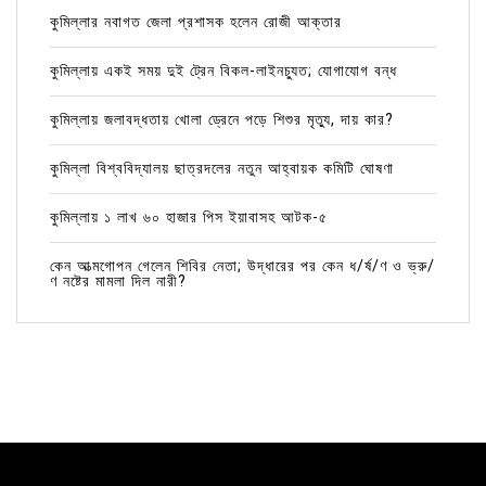
কুমিল্লার নবাগত জেলা প্রশাসক হলেন রোজী আক্তার
কুমিল্লায় একই সময় দুই ট্রেন বিকল-লাইনচ্যুত; যোগাযোগ বন্ধ
কুমিল্লায় জলাবদ্ধতায় খোলা ড্রেনে পড়ে শিশুর মৃত্যু, দায় কার?
কুমিল্লা বিশ্ববিদ্যালয় ছাত্রদলের নতুন আহ্বায়ক কমিটি ঘোষণা
কুমিল্লায় ১ লাখ ৬০ হাজার পিস ইয়াবাসহ আটক-৫
কেন আত্মগোপন গেলেন শিবির নেতা; উদ্ধারের পর কেন ধ/র্ষ/ণ ও ভ্রু/
ণ নষ্টের মামলা দিল নারী?