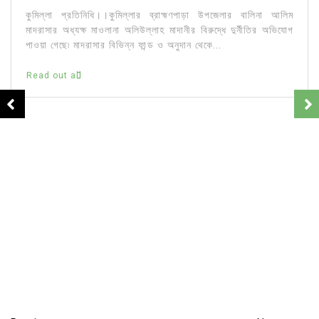
কুমিল্লা প্রতিনিধি।।কুমিল্লার ব্রাহ্মণপাড়া উপজেলার বালিনা আলিম
মাদরাসার অধ্যক্ষ মাওলানা অলিউল্লাহ মাদানীর বিরুদ্ধে দুর্নীতির অভিযোগ
পাওয়া গেছে৷ মাদরাসার বিভিন্ন ফান্ড ও অনুদান থেকে...
Read out all