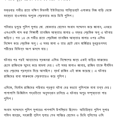
শুক্রবার গভীর রাতে দক্ষিণ দিঘলদী ইউনিয়নের শান্তিরহাট এলাকার নিজ বাড়ি থেকে
মহব্বত হাওলাদার অপুকে গ্রেফতার করে ডিবি পুলিশ।
শনিবার দুপুরে পুলিশ সুপার মো. মোকতার হোসেন সংবাদ সম্মেলন করে জানান, এবছর
এসএসসি পাস করা শিক্ষার্থী তানজিম আক্তার মালার ৩ নম্বর প্রেমিক অপু এ ঘটনায়
জড়িত। গত ১৪ মে গভীর রাতে প্রেমিকা তানজিম আক্তার মালার ওপর এসিড
নিক্ষেপ করে প্রেমিক অপু। এ সময় মালা ও তার ছোট বোন মার্জিয়ার মুখমন্ডলসহ
শরীরের বিভিন্ন অংশ ঝলসে যায়।
ঘটনার পর পরই আহতদের স্বজনরা এসিড নিক্ষেপের জন্য একই বাড়ির ফারুকের
ছেলে রাজিবকে সন্দেহ করে মামলা দেয়। ওই সময় মালাও জানায়, রাজিব তাকে দীর্ঘদিন
ধরে প্রেমের প্রস্তাব দিয়ে আসছিল। ব্যর্থ রাজিব এই কাজ করেছে। এ ঘটনায়
রাজিবের বাবা ফারুককে গ্রেফতারও করে পুলিশ।
এদিকে, নির্দোষ রাজিবের পরিবার প্রকৃত ঘটনা বের করতে পুলিশকে নানা তথ্য দেয়।
পাশাপাশি ডিজিটাল পদ্ধতিতে অনুসন্ধান চালিয়ে এ ঘটনায় অপুর সম্পৃক্ততা পায়
পুলিশ।
সংবাদ সম্মেলনে পুলিশ সুপারের পাশপাশি উপস্থিত ছিলেন- অতিরিক্ত পুলিশ সুপার
শফিন মাহমুদ, সহকারী পুলিশ সুপার শেখ সাব্বির হোসেন ও ডিবি পুলিশের ওসি