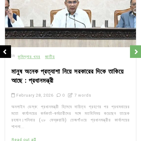
In
কুমিল্লার খবর
জাতীয়
মানুষ অনেক প্রত্যাশা নিয়ে সরকারের দিকে তাকিয়ে
আছে : প্রধানমন্ত্রী
February 28, 2026
0
7 words
অনলাইন ডেস্ক: প্রধানমন্ত্রী হিসেবে দায়িত্ব গ্রহণের পর প্রথমবারের
মতো কার্যালয়ের কর্মকর্তা-কর্মচারীদের সঙ্গে মতবিনিময় করেছেন তারেক
রহমান।শনিবার (২৮ ফেব্রুয়ারি) তেজগাঁওয়ে প্রধানমন্ত্রীর কার্যালয়ের
শাপলা...
Read out all