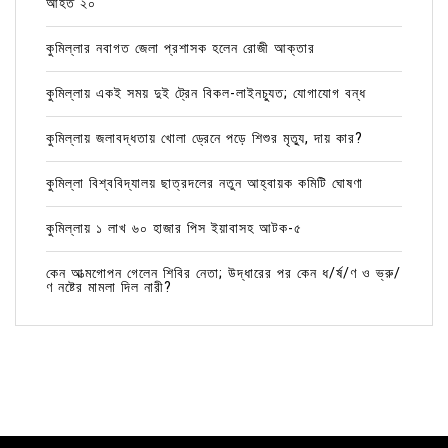
আহত ২০
কুমিল্লার নবাগত জেলা প্রশাসক হলেন রোজী আক্তার
কুমিল্লায় একই সময় দুই ট্রেন বিকল-লাইনচ্যুত; যোগাযোগ বন্ধ
কুমিল্লায় জলাবদ্ধতায় খোলা ড্রেনে পড়ে শিশুর মৃত্যু, দায় কার?
কুমিল্লা বিশ্ববিদ্যালয় ছাত্রদলের নতুন আহ্বায়ক কমিটি ঘোষণা
কুমিল্লায় ১ লাখ ৬০ হাজার পিস ইয়াবাসহ আটক-৫
কেন আত্মগোপন গেলেন শিবির নেতা; উদ্ধারের পর কেন ধ/র্ষ/ণ ও ভ্রু/
ণ নষ্টের মামলা দিল নারী?