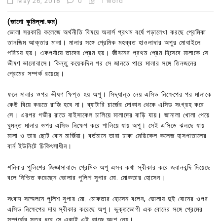
May 26, 2018
0
1 word
(জাগো কুমিল্লা.কম)
ভোলা সরকারি কলেজে অর্থনীতি বিষয়ে অনার্স প্রথম বর্ষে পড়ালেখা করছে প্রেমিকা
তানজিম আক্তার মালা। মালার সঙ্গে প্রেমিক মহব্বত হাওলাদার অপুর মোবাইলে
পরিচয় হয়। একপর্যায়ে তাদের প্রেম হয়। জীবনের প্রথম প্রেম হিসেবে মালাকে সে
ভীষণ ভালোবাসে। কিন্তু কয়েকদিন পর সে জানতে পারে মালার সঙ্গে তিনজনের
প্রেমের সম্পর্ক রয়েছে।
ফলে মালার ওপর ভীষণ ক্ষিপ্ত হয় অপু। সিদ্ধান্ত নেয় এসিড নিক্ষেপের পর মালাকে
কেউ বিয়ে করতে রাজি হবে না। ব্যাটারি চার্জের দোকান থেকে এসিড সংগ্রহ করে
সে। এরপর গভীর রাতে বাইসাকেল চালিয়ে মালাদের বাড়ি যায়। জানালা খোলা পেয়ে
ঘুমন্ত মালার ওপর এসিড নিক্ষেপ করে পালিয়ে যায় অপু। সেই এসিডে ঝলছে যায়
মালা ও তার ছোট বোন মার্জিয়া। বর্তমানে তারা ঢাকা মেডিকেল কলেজ হাসপাতালের
বার্ন ইউনিটে চিকিৎসাধীন।
শনিবার পুলিশের জিজ্ঞাসাবাদে প্রেমিক অপু এসব কথা স্বীকার করে জবানবন্দি দিয়েছে
বলে নিশ্চিত করেছেন ভোলার পুলিশ সুপার মো. মোকতার হোসেন।
সংবাদ সম্মেলনে পুলিশ সুপার মো. মোকতার হোসেন বলেন, ভোলায় দুই বোনের ওপর
এসিড নিক্ষেপের দায় স্বীকার করেছে অপু। ভুক্তভোগী এক বোনের সঙ্গে প্রেমের
সম্পর্কের সূত্র ধরে সে একাই এই কাজে অংশ নেয়।