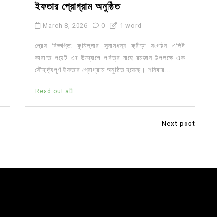
ইফতার প্রোগ্রাম অনুষ্ঠিত
March 8, 2026
0
1 word
প্রেস বিজ্ঞপ্তি: কুমিল্লার সুনামধন্য ক্রীড়া সংগঠন এলিট
কারাতে পয়েন্ট এর উদ্যোগে পবিত্র মাহে রমজান উপলক্ষে এক
সৌহার্দ্যপূর্ণ ইফতার প্রোগ্রাম অনুষ্ঠিত হয়েছে। শনিবার...
Read out all
Next post