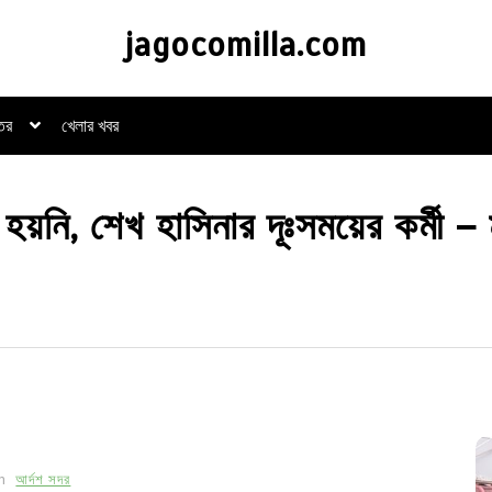
jagocomilla.com
্তর
খেলার খবর
নি, শেখ হাসিনার দূঃসময়ের কর্মী – ম
In
আর্দশ সদর