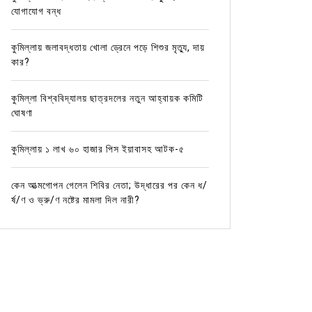
যোগাযোগ বন্ধ
কুমিল্লায় জলাবদ্ধতায় খোলা ড্রেনে পড়ে শিশুর মৃত্যু, দায়
কার?
কুমিল্লা বিশ্ববিদ্যালয় ছাত্রদলের নতুন আহ্বায়ক কমিটি
ঘোষণা
কুমিল্লায় ১ লাখ ৬০ হাজার পিস ইয়াবাসহ আটক-৫
কেন আত্মগোপন গেলেন শিবির নেতা; উদ্ধারের পর কেন ধ/
র্ষ/ণ ও ভ্রু/ণ নষ্টের মামলা দিল নারী?