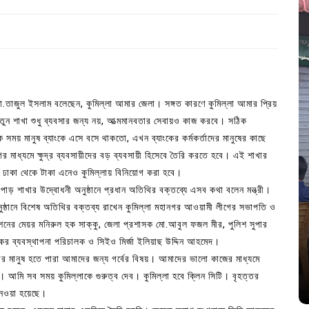
তাজুল ইসলাম বলেছেন, কুমিল্লা আমার জেলা। সঙ্গত কারণে কুমিল্লা আমার প্রিয়
ের নতুন শাখা শুধু ব্যবসার জন্য নয়, আত্মমানবতার সেবায়ও কাজ করবে। সঠিক
সময় মানুষ ব্যাংকে এসে বসে থাকতো, এখন ব্যাংকের কর্মকর্তাদের মানুষের কাছে
ের মাধ্যমে ক্ষুদ্র ব্যবসায়ীদের বড় ব্যবসায়ী হিসেবে তৈরি করতে হবে। এই শাখার
ে ঢাকা থেকে টাকা এনেও কুমিল্লায় বিনিয়োগ করা হবে।
্দিরপাড় শাখার উদ্বোধনী অনুষ্ঠানে প্রধান অতিথির বক্তব্যে এসব কথা বলেন মন্ত্রী।
In
Uncategorized
 অনুষ্ঠানে বিশেষ অতিথির বক্তব্য রাখেন কুমিল্লা মহানগর আওয়ামী লীগের সভাপতি ও
নের মেয়র মনিরুল হক সাক্কু, জেলা প্রশাসক মো.আবুল ফজল মীর, পুলিশ সুপার
জ; ১৭টি
আদর্শ সমাজ বিনির্মাণে সহায়ক ভুমিকা রাখে
ংকের ব্যবস্থাপনা পরিচালক ও সিইও মির্জা ইলিয়াছ উদ্দিন আহমেদ।
ে
ছাত্রসমাজ- প্রেসক্লাব সভাপতি
ল্লার মানুষ হতে পারা আমাদের জন্য গর্বের বিষয়। আমাদের ভালো কাজের মাধ্যমে
আমি সব সময় কুমিল্লাকে গুরুত্ব দেব। কুমিল্লা হবে ক্লিন সিটি। বৃহত্তর
August 6, 2026
0
 নেওয়া হয়েছে।