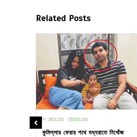
Related Posts
In
আর্দশ সদর
কুমিল্লার খবর
 ওয়ার্কশপ
কুমিল্লায় ফেরার পথে মধ্যরাতে নিখোঁজ