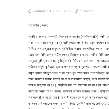
January 10, 2021
0
2 words
অনলাইন ডেস্ক:
স্থানীয় সরকার, পল¬ী উন্নয়ন ও সমবায় (এলজিআরডি) মন্ত্রী মো.
শহর। এ শহরের প্রাণকেন্দ্র কান্দিরপাড়ে প্রতিষ্ঠিত যমুনা ব্যাংক
বিনিয়োগের মাধ্যমে মানুষকে প্রতিষ্ঠিত করতে সহযোগিতা করবে। এক 
যেতে হবে বিনিয়োগের সঠিক ক্ষেত্র নির্বাচনের জন্য। সঠিক বিনিয়োগ
মাধ্যমে কুমিল্লার টাকা, কুমিল্লাতেই বিনিয়োগ করা হবে। প্রয়োজন
শনিবার দুপুরে কুমিল্লা ক্লাবে প্রাঙ্গনে যমুনা ব্যাংকের ১৪৯তম কান
In
Uncategorized
যমুনা ব্যাংক ফাউন্ডেশনের চেয়ারম্যান নুর মোহাম্মদের সভাপতিত্বে
সদর আসনের সংসদ সদস্য আ ক ম বাহাউদ্দিন বাহার, সিটি করপোরেশ
কুমিল্লা প্রেস ক্লাবের নির্বাচন আ
ফারুক আহমেদ প্রমুখ। অনুষ্ঠানে স্বাগত বক্তব্য রাখেন যমুনা ব্যা
পদের জন্য ৩৩ জন প্রার্থী ভোটযুদ্ধ
বক্তব্যে মন্ত্রী আরও বলেন, কুমিল্লা শিক্ষিত মানুষের শহর। কুমি
সমাজকে ঠিক করতে হবে। আগামী প্রজন্মকে ভালো মানুষ করতে হবে। 
July 30, 2026
0
3 words
কুমিল্লার উন্নয়নের জন্য আড়াই হাজার কোটি টাকার প্রকল্প হাতে