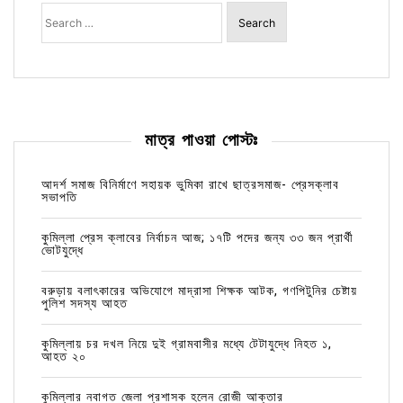
Search
for:
মাত্র পাওয়া পোস্টঃ
আদর্শ সমাজ বিনির্মাণে সহায়ক ভুমিকা রাখে ছাত্রসমাজ- প্রেসক্লাব
সভাপতি
কুমিল্লা প্রেস ক্লাবের নির্বাচন আজ; ১৭টি পদের জন্য ৩৩ জন প্রার্থী
ভোটযুদ্ধে
বরুড়ায় বলাৎকারের অভিযোগে মাদ্রাসা শিক্ষক আটক, গণপিটুনির চেষ্টায়
পুলিশ সদস্য আহত
কুমিল্লায় চর দখল নিয়ে দুই গ্রামবাসীর মধ্যে টেটাযুদ্ধে নিহত ১,
আহত ২০
কুমিল্লার নবাগত জেলা প্রশাসক হলেন রোজী আক্তার