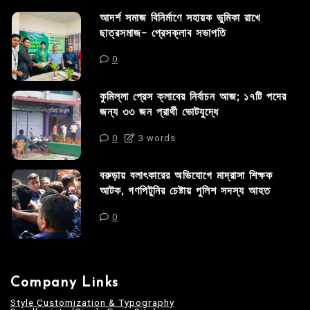
আদর্শ সমাজ বিনির্মাণে সহায়ক ভুমিকা রাখে
ছাত্রসমাজ- প্রেসক্লাব সভাপতি
0
কুমিল্লা প্রেস ক্লাবের নির্বাচন আজ; ১৭টি পদের
জন্য ৩৩ জন প্রার্থী ভোটযুদ্ধে
0
3 words
বরুড়ায় বলাৎকারের অভিযোগে মাদ্রাসা শিক্ষক
আটক, গণপিটুনির চেষ্টায় পুলিশ সদস্য আহত
0
Company Links
Style Customization & Typography