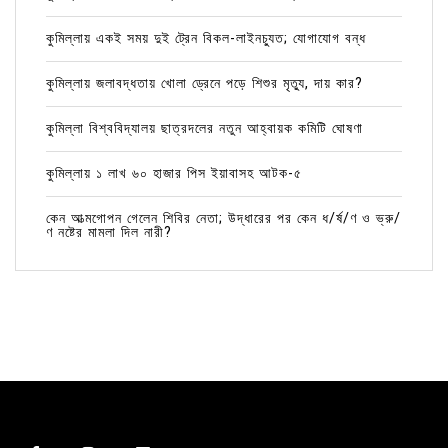
কুমিল্লায় একই সময় দুই ট্রেন বিকল-লাইনচ্যুত; যোগাযোগ বন্ধ
কুমিল্লায় জলাবদ্ধতায় খোলা ড্রেনে পড়ে শিশুর মৃত্যু, দায় কার?
কুমিল্লা বিশ্ববিদ্যালয় ছাত্রদলের নতুন আহ্বায়ক কমিটি ঘোষণা
কুমিল্লায় ১ লাখ ৬০ হাজার পিস ইয়াবাসহ আটক-৫
কেন আত্মগোপন গেলেন শিবির নেতা; উদ্ধারের পর কেন ধ/র্ষ/ণ ও ভ্রু/
ণ নষ্টের মামলা দিল নারী?