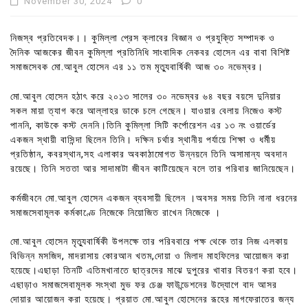
November 30, 2024
0
নিজস্ব প্রতিবেদক।। কুমিল্লা প্রেস ক্লাবের বিজ্ঞান ও প্রযুক্তি সম্পাদক ও
দৈনিক আজকের জীবন কুমিল্লা প্রতিনিধি সাংবাদিক নেকবর হোসেন এর বাবা বিশিষ্ট
সমাজসেবক মো.আবুল হোসেন এর ১১ তম মৃত্যুবার্ষিকী আজ ৩০ নভেম্বর।
মো.আবুল হোসেন হঠাৎ করে ২০১৩ সালের ৩০ নভেম্বর ৬৪ বছর বয়সে দুনিয়ার
সকল মায়া ত্যাগ করে আল্লাহর ডাকে চলে গেছেন। যাওয়ার বেলায় নিজেও কস্ট
পাননি, কাউকে কস্ট দেননি।তিনি কুমিল্লা সিটি কর্পোরেশন এর ১৩ নং ওয়ার্ডের
একজন স্থায়ী বাসিন্দা ছিলেন তিনি। দক্ষিন চর্থার স্থানীয় পর্যায়ে শিক্ষা ও ধর্মীয়
প্রতিষ্ঠান, কবরস্থান,সহ এলাকার অবকাঠামোগত উন্নয়নে তিনি অসামান্য অবদান
রয়েছে। তিনি সততা আর সাদামাটা জীবন কাটিয়েছেন বলে তার পরিবার জানিয়েছেন।
কর্মজীবনে মো.আবুল হোসেন একজন ব্যবসায়ী ছিলেন ।অবসর সময় তিনি নানা ধরনের
সমাজসেবামূলক কর্মকাণ্ডে নিজেকে নিয়োজিত রাখেন নিজেকে ।
মো.আবুল হোসেন মৃত্যুবার্ষিকী উপলক্ষে তার পরিববারে পক্ষ থেকে তার নিজ এলকায়
বিভিন্ন মসজিদ, মাদরাসায় কোরআন খতম,দোয়া ও মিলাদ মাহফিলের আয়োজন করা
হয়েছে।এছাড়া তিনটি এতিমখানাতে ছাত্রদের মাঝে দুপুরের খাবার বিতরণ করা হবে।
এছাড়াও সমাজসেবামূলক সংস্থা মুভ ফর চেঞ্জ ফাউন্ডেশনের উদ্যোগে বাদ আসর
দোয়ার আয়োজন করা হয়েছে। প্রয়াত মো.আবুল হোসেনের রূহের মাগফেরাতের জন্য