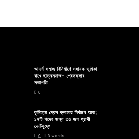
আদর্শ সমাজ বিনির্মাণে সহায়ক ভুমিকা
রাখে ছাত্রসমাজ- প্রেসক্লাব
সভাপতি
0
কুমিল্লা প্রেস ক্লাবের নির্বাচন আজ;
১৭টি পদের জন্য ৩৩ জন প্রার্থী
ভোটযুদ্ধে
0
3 words