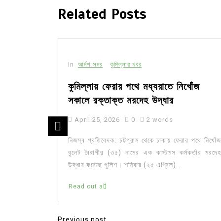
Related Posts
In
আর্দশ সদর
কুমিল্লার খবর
 ওয়ার্কশপ
কুমিল্লায় ফেরার পথে মধ্যরাতে নিখোঁজ
সকালে রক্তাক্ত মরদেহ উদ্ধার
April 25, 2026
0
2 words
ংলাদেশ পল্লী
নিজস্ব প্রতিবেদক: চট্টগ্রাম থেকে ঢাকায় ফেরার পথে নিখোঁজ
ড়ি, কুমিল্লা
বুলেট বৈরাগীর (৩৫) নামের এক কাস্টমস কর্মকর্তার মরদেহ
 ওয়ার্কশপ।
উদ্ধার করেছে পুলিশ। শনিবার (২৫ এপ্রিল)...
Read out all
Previous post