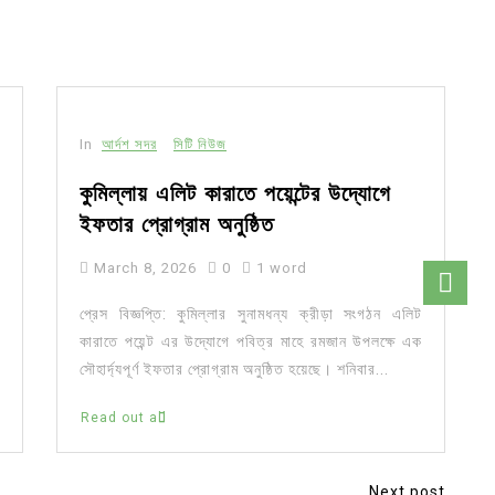
In
আর্দশ সদর
সিটি নিউজ
কুমিল্লায় এলিট কারাতে পয়েন্টের উদ্যোগে
ইফতার প্রোগ্রাম অনুষ্ঠিত
March 8, 2026
0
1 word
প্রেস বিজ্ঞপ্তি: কুমিল্লার সুনামধন্য ক্রীড়া সংগঠন এলিট
কারাতে পয়েন্ট এর উদ্যোগে পবিত্র মাহে রমজান উপলক্ষে এক
সৌহার্দ্যপূর্ণ ইফতার প্রোগ্রাম অনুষ্ঠিত হয়েছে। শনিবার...
Read out all
Next post