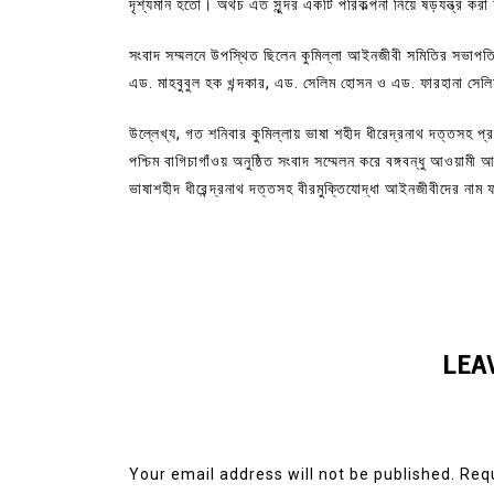
দৃশ্যমান হতাে। অথচ এত সুন্দর একটি পরিকল্পনা নিয়ে ষড়যন্ত্র করা 
সংবাদ সম্মলনে উপস্থিত ছিলেন কুমিল্লা আইনজীবী সমিতির সভাপত
এড. মাহবুবুল হক খন্দকার, এড. সেলিম হােসন ও এড. ফারহানা সেলি
উল্লেখ্য, গত শনিবার কুমিল্লায় ভাষা শহীদ ধীরেদ্রনাথ দত্তসহ প
পশ্চিম বাগিচাগাঁওয় অনুষ্ঠিত সংবাদ সম্মেলন করে বঙ্গবন্ধু আওয়
ভাষাশহীদ ধীরেন্দ্রনাথ দত্তসহ বীরমুক্তিযোদ্ধা আইনজীবীদের না
LEA
Your email address will not be published.
Requ