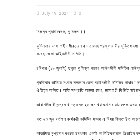
July 19, 2021
0
নিজস্ব প্রতিবেদক, কুমিল্লা।।
কুমিল্লায় ভাষা শহীদ ধীরদ্রেনাথ দত্তসহ প্রখ্যাত বীর মুক্তিযাদ্
করেছ জেলা আইনজীবী সমিতি।
রবিবার (১৮ জুলাই) দুপুরে কুমিল্লা বারের আইনজীবী সমিতির লাই
প্রতিবাদ জানিয়ে সংবাদ সম্মলনে জেলা আইনজীবী সমিতির সাধারণ সম
ঐতিহ্য লালিত। অতি সম্প্রতি আমরা ছাপা, মনােহারী ডিজিটালাইজ
In
Uncategorized
ভাষাশহীদ ধীরেন্দ্রনাথ দত্তসহ ২৩ জন খ্যাতনামার নামফলক এখন আর
কুমিল্লা প্রেস ক্লাবের নির্বাচন আ
পদের জন্য ৩৩ জন প্রার্থী ভোটযুদ্ধ
গত ২৩ জুন বর্তমান কার্যকরী কমিটির সভায় এ বিষয় বিস্তারিত আলােচ
July 30, 2026
0
3 words
কাজটিজে দৃশ্যমান করতে চমৎকার একটি আর্কিটেকচারাল ডিজাইন