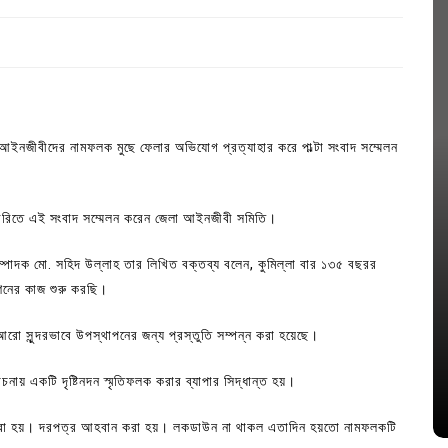
ধা আইনজীবীদের নামফলক মুছে ফেলার অভিযােগ প্রত্যাহার করে পাল্টা সংবাদ সম্মেলন
ব্ররিতে এই সংবাদ সম্মেলন করেন জেলা আইনজীবী সমিতি।
্পাদক মাে. সহিদ উল্লাহ তার লিখিত বক্তব্য বলেন, কুমিল্লা বার ১৩৫ বছরর
শনের কাজ শুরু করছি।
In
Uncategorized
ো সুন্দরভাবে উপস্থাপনের জন্য প্রস্তুতি সম্পন্ন করা হয়েছে।
জ; ১৭টি
আদর্শ সমাজ বিনির্মাণে সহায়ক ভুমিকা রাখে
ে
ছাত্রসমাজ- প্রেসক্লাব সভাপতি
নায় একটি দৃষ্টিনদন স্মৃতিফলক করার ব্যাপার সিদ্ধান্ত হয়।
August 6, 2026
0
 করা হয়। দরপত্র আহবান করা হয়। লকডাউন না থাকল এতাদিন হয়তাে নামফলকটি