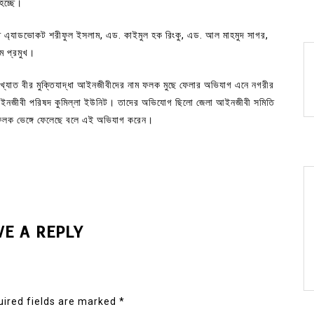
হচ্ছে।
ি এ্যাডভােকট শরীফুল ইসলাম, এড. কাইমুল হক রিংকু, এড. আল মাহমুদ সাগর,
ম প্রমুখ।
্রখ্যাত বীর মুক্তিযাদ্ধা আইনজীবীদের নাম ফলক মুছে ফেলার অভিযাগ এনে নগরীর
ামী আইনজীবী পরিষদ কুমিল্লা ইউনিট। তাদের অভিযোগ ছিলো জেলা আইনজীবী সমিতি
ম ফলক ভেঙ্গে ফেলেছে বলে এই অভিযাগ করেন।
VE A REPLY
ired fields are marked
*