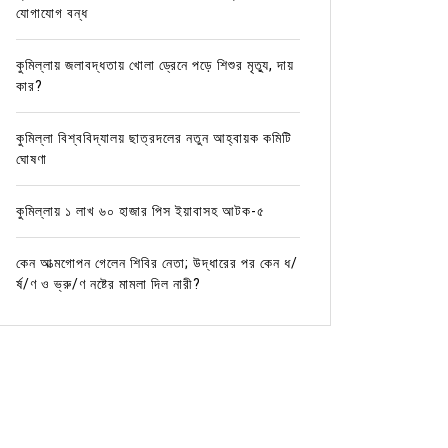
যোগাযোগ বন্ধ
কুমিল্লায় জলাবদ্ধতায় খোলা ড্রেনে পড়ে শিশুর মৃত্যু, দায়
কার?
কুমিল্লা বিশ্ববিদ্যালয় ছাত্রদলের নতুন আহ্বায়ক কমিটি
ঘোষণা
কুমিল্লায় ১ লাখ ৬০ হাজার পিস ইয়াবাসহ আটক-৫
কেন আত্মগোপন গেলেন শিবির নেতা; উদ্ধারের পর কেন ধ/
র্ষ/ণ ও ভ্রু/ণ নষ্টের মামলা দিল নারী?