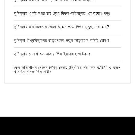
কুমিল্লায় একই সময় দুই ট্রেন বিকল-লাইনচ্যুত; যোগাযোগ বন্ধ
কুমিল্লায় জলাবদ্ধতায় খোলা ড্রেনে পড়ে শিশুর মৃত্যু, দায় কার?
কুমিল্লা বিশ্ববিদ্যালয় ছাত্রদলের নতুন আহ্বায়ক কমিটি ঘোষণা
কুমিল্লায় ১ লাখ ৬০ হাজার পিস ইয়াবাসহ আটক-৫
কেন আত্মগোপন গেলেন শিবির নেতা; উদ্ধারের পর কেন ধ/র্ষ/ণ ও ভ্রু/
ণ নষ্টের মামলা দিল নারী?