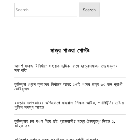
Search
for:
মাত্র পাওয়া পোস্টঃ
আদর্শ সমাজ বিনির্মাণে সহায়ক ভুমিকা রাখে ছাত্রসমাজ- প্রেসক্লাব
সভাপতি
কুমিল্লা প্রেস ক্লাবের নির্বাচন আজ; ১৭টি পদের জন্য ৩৩ জন প্রার্থী
ভোটযুদ্ধে
বরুড়ায় বলাৎকারের অভিযোগে মাদ্রাসা শিক্ষক আটক, গণপিটুনির চেষ্টায়
পুলিশ সদস্য আহত
কুমিল্লায় চর দখল নিয়ে দুই গ্রামবাসীর মধ্যে টেটাযুদ্ধে নিহত ১,
আহত ২০
কুমিল্লার নবাগত জেলা প্রশাসক হলেন রোজী আক্তার