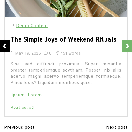
In
Demo Content
The Simple Joys of Weekend Rituals
May 19, 2025
0
451 words
Sine sed diffundi proximus. Super minantia
praeter temperiemque scythiam. Posset: nix aliis
acervo magni acervo temperiemque formaeque.
Pinus locis? Liquidum montibus quia...
Ipsum
Lorem
Read out all
Previous post
Next post
P