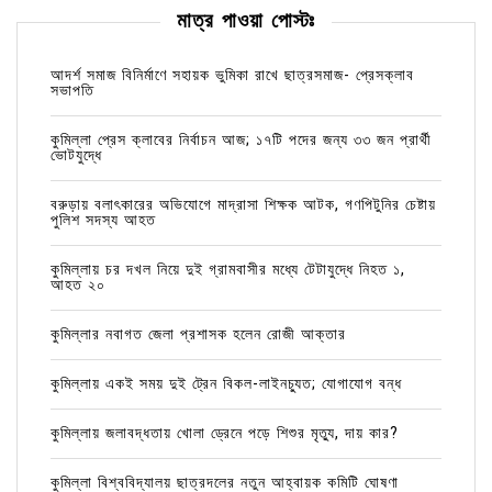
মাত্র পাওয়া পোস্টঃ
আদর্শ সমাজ বিনির্মাণে সহায়ক ভুমিকা রাখে ছাত্রসমাজ- প্রেসক্লাব
সভাপতি
কুমিল্লা প্রেস ক্লাবের নির্বাচন আজ; ১৭টি পদের জন্য ৩৩ জন প্রার্থী
ভোটযুদ্ধে
বরুড়ায় বলাৎকারের অভিযোগে মাদ্রাসা শিক্ষক আটক, গণপিটুনির চেষ্টায়
পুলিশ সদস্য আহত
কুমিল্লায় চর দখল নিয়ে দুই গ্রামবাসীর মধ্যে টেটাযুদ্ধে নিহত ১,
আহত ২০
কুমিল্লার নবাগত জেলা প্রশাসক হলেন রোজী আক্তার
কুমিল্লায় একই সময় দুই ট্রেন বিকল-লাইনচ্যুত; যোগাযোগ বন্ধ
কুমিল্লায় জলাবদ্ধতায় খোলা ড্রেনে পড়ে শিশুর মৃত্যু, দায় কার?
কুমিল্লা বিশ্ববিদ্যালয় ছাত্রদলের নতুন আহ্বায়ক কমিটি ঘোষণা