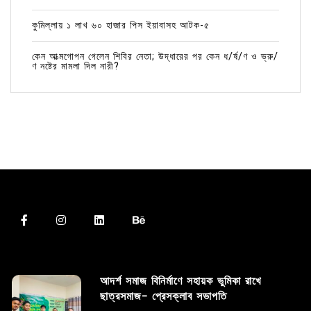
কুমিল্লায় ১ লাখ ৬০ হাজার পিস ইয়াবাসহ আটক-৫
কেন আত্মগোপন গেলেন শিবির নেতা; উদ্ধারের পর কেন ধ/র্ষ/ণ ও ভ্রু/
ণ নষ্টের মামলা দিল নারী?
আদর্শ সমাজ বিনির্মাণে সহায়ক ভুমিকা রাখে
ছাত্রসমাজ- প্রেসক্লাব সভাপতি