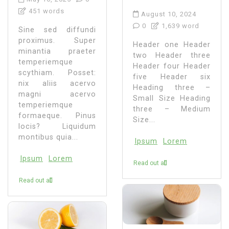
451 words
August 10, 2024
0
1,639 word
Sine sed diffundi
proximus. Super
Header one Header
minantia praeter
two Header three
temperiemque
Header four Header
scythiam. Posset:
five Header six
nix aliis acervo
Heading three –
magni acervo
Small Size Heading
temperiemque
three – Medium
formaeque. Pinus
Size...
locis? Liquidum
montibus quia...
Ipsum
Lorem
Ipsum
Lorem
Read out all
Read out all