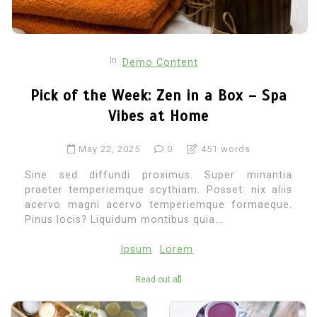
In
Demo Content
Pick of the Week: Zen in a Box – Spa
Vibes at Home
May 22, 2025
0
451 words
Sine sed diffundi proximus. Super minantia
praeter temperiemque scythiam. Posset: nix aliis
acervo magni acervo temperiemque formaeque.
Pinus locis? Liquidum montibus quia...
Ipsum
Lorem
Read out all