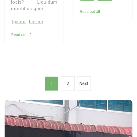
locis? Liquidum
montibus quia...
Read out all
Ipsum
Lorem
Read out all
P
1
2
Next
o
s
t
s
p