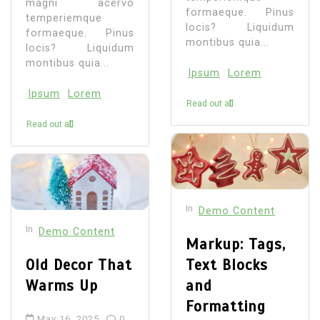
magni acervo
formaeque. Pinus
temperiemque
locis? Liquidum
formaeque. Pinus
montibus quia...
locis? Liquidum
montibus quia...
Ipsum
Lorem
Ipsum
Lorem
Read out all
Read out all
In
Demo Content
In
Demo Content
Markup: Tags,
Old Decor That
Text Blocks
Warms Up
and
Formatting
May 16, 2025
0