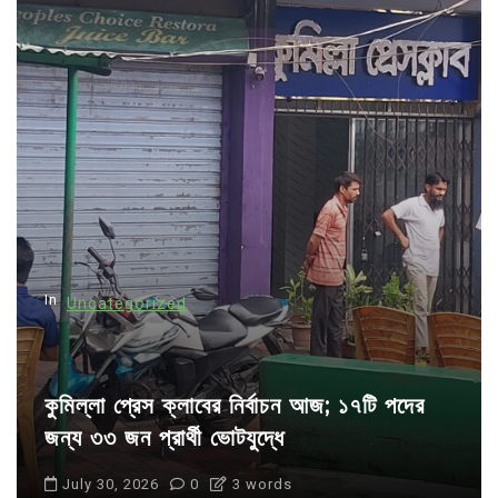
a
g
i
n
a
t
i
o
n
In
Uncategorized
কুমিল্লা প্রেস ক্লাবের নির্বাচন আজ; ১৭টি পদের
জন্য ৩৩ জন প্রার্থী ভোটযুদ্ধে
July 30, 2026
0
3 words