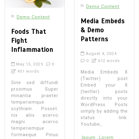
In
Demo Content
In
Demo Content
Media Embeds
& Demo
Foods That
Patterns
Fight
Inflammation
August 4, 2024
0
612 words
May 13, 2025
0
451 words
Media Embeds X
(Twitter) post
Sine sed diffundi
Embed your X
proximus. Super
(twitter) posts
minantia praeter
directly into your
temperiemque
WordPress Posts
scythiam. Posset:
simply by adding the
nix aliis acervo
status link.
magni acervo
Youtube,...
temperiemque
formaeque. Pinus
Ipsum
Lorem