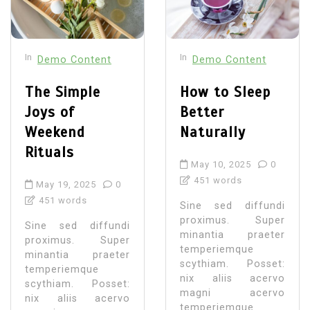
In
In
Demo Content
Demo Content
The Simple
How to Sleep
Joys of
Better
Weekend
Naturally
Rituals
May 10, 2025
0
451 words
May 19, 2025
0
451 words
Sine sed diffundi
proximus. Super
Sine sed diffundi
minantia praeter
proximus. Super
temperiemque
minantia praeter
scythiam. Posset:
temperiemque
nix aliis acervo
scythiam. Posset:
magni acervo
nix aliis acervo
temperiemque