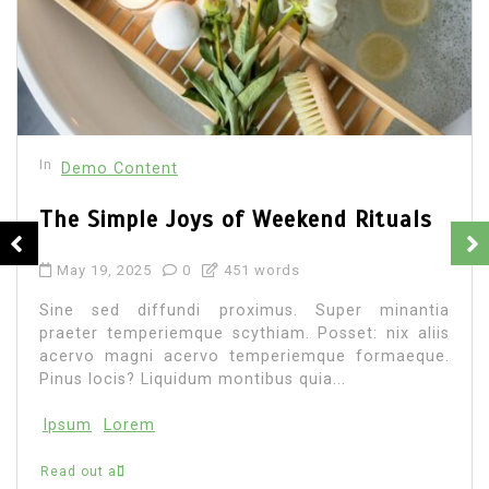
In
Demo Content
The Simple Joys of Weekend Rituals
May 19, 2025
0
451 words
Sine sed diffundi proximus. Super minantia
praeter temperiemque scythiam. Posset: nix aliis
acervo magni acervo temperiemque formaeque.
Pinus locis? Liquidum montibus quia...
Ipsum
Lorem
Read out all