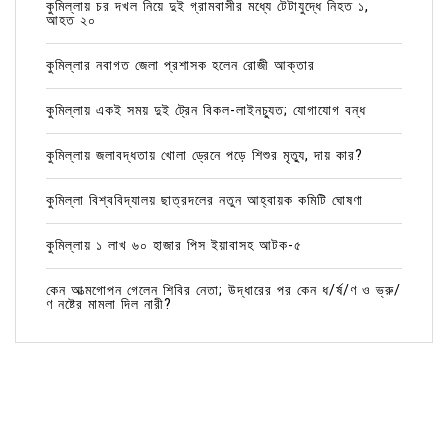
কুমিল্লায় চর দখল নিয়ে দুই গ্রামবাসীর মধ্যে টেটাযুদ্ধে নিহত ১,
আহত ২০
কুমিল্লার নবাগত জেলা প্রশাসক হলেন রোজী আক্তার
কুমিল্লায় একই সময় দুই ট্রেন বিকল-লাইনচ্যুত; যোগাযোগ বন্ধ
কুমিল্লায় জলাবদ্ধতায় খোলা ড্রেনে পড়ে শিশুর মৃত্যু, দায় কার?
কুমিল্লা বিশ্ববিদ্যালয় ছাত্রদলের নতুন আহ্বায়ক কমিটি ঘোষণা
কুমিল্লায় ১ লাখ ৬০ হাজার পিস ইয়াবাসহ আটক-৫
কেন আত্মগোপন গেলেন শিবির নেতা; উদ্ধারের পর কেন ধ/র্ষ/ণ ও ভ্রু/
ণ নষ্টের মামলা দিল নারী?