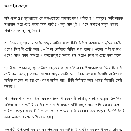
অনলাইন ডেস্ক:
হাট-বাজারের ফুটপাতের দোকানগুলোতে অস্বাস্থ্যকর পরিবেশ ও মানুষের ক্ষতিকারক
উপাদান দিয়ে তৈরি হচ্ছে মিষ্টি জাতীয় খাদ্য সামগ্রী। এতে সাধারণ মানুষ পড়ছে
মারাত্মক স্বাস্থ্য ঝুঁকিতে।
৩০ টাকার মূল্যের ১ কেজি গুড়ের নালির সাথে চিনি মিশিয়ে কমপক্ষে ১০/১২ কেজি
গুড়ের জিলাপি তৈরি করে ৮০ টাকা কেজিতে বিক্রি করা হচ্ছে। গুড়ের নালি ছাড়াও
গুড়ের সাথে চিনি মিশিয়ে ও রসগোল্লার শিরার রস দিয়েও জিলাপি তৈরি করা হচ্ছে।
স্থানীয়রা পজানান, ফুলবাড়ীতে মানুষের জন্য ক্ষতিকারক উপাদানগুলো দিয়ে জিলাপি
তৈরি করা হচ্ছে। এখানে আখের গুড়ের কেজি ১০০ টাকা হওয়ায় জিলাপি কারিগররা
অধিক লাভের আশায় গো-খাদ্য নালির সাথে চিনি মিশ্রিত করে গুড়ের জিলাপি তৈরি
করছে।
নাম প্রকাশ না করা শর্তে একজন জিলাপি ব্যবসায়ী জানান, বাজারে গুড়ের জিলাপির
চাহিদা ও দাম দুটোই বেশি। পাশাপাশি এখানে খাঁটি গুড়ের দাম বেশি হওয়ায় অল্প
পরিমান গুড়ের সাথে চিনি ও গো-খাদ্য গুড়ের নালি ব্যবহার করে গুড়ের জিলাপি তৈরি
করে অল্পতে খরচে বেশি লাভ হয়।
ফুলবাড়ী উপজেলা স্বাস্থ্য কমপ্লেক্সের স্যানেটারি ইন্সপেক্টর নজুরুল ইসলাম জানান,