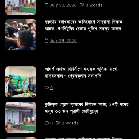
July 30, 2026
3 words
বরুড়ায় বলাৎকারের অভিযোগে মাদ্রাসা শিক্ষক
আটক, গণপিটুনির চেষ্টায় পুলিশ সদস্য আহত
July 29, 2026
আদর্শ সমাজ বিনির্মাণে সহায়ক ভুমিকা রাখে
ছাত্রসমাজ- প্রেসক্লাব সভাপতি
0
কুমিল্লা প্রেস ক্লাবের নির্বাচন আজ; ১৭টি পদের
জন্য ৩৩ জন প্রার্থী ভোটযুদ্ধে
0
3 words