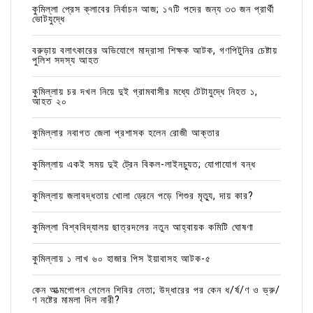
কুমিল্লা প্রেস ক্লাবের নির্বাচন আজ; ১৭টি পদের জন্য ৩৩ জন প্রার্থী
ভোটযুদ্ধে
বরুড়ায় বলাৎকারের অভিযোগে মাদ্রাসা শিক্ষক আটক, গণপিটুনির চেষ্টায়
পুলিশ সদস্য আহত
কুমিল্লায় চর দখল নিয়ে দুই গ্রামবাসীর মধ্যে টেটাযুদ্ধে নিহত ১,
আহত ২০
কুমিল্লার নবাগত জেলা প্রশাসক হলেন রোজী আক্তার
কুমিল্লায় একই সময় দুই ট্রেন বিকল-লাইনচ্যুত; যোগাযোগ বন্ধ
কুমিল্লায় জলাবদ্ধতায় খোলা ড্রেনে পড়ে শিশুর মৃত্যু, দায় কার?
কুমিল্লা বিশ্ববিদ্যালয় ছাত্রদলের নতুন আহ্বায়ক কমিটি ঘোষণা
কুমিল্লায় ১ লাখ ৬০ হাজার পিস ইয়াবাসহ আটক-৫
কেন আত্মগোপন গেলেন শিবির নেতা; উদ্ধারের পর কেন ধ/র্ষ/ণ ও ভ্রু/
ণ নষ্টের মামলা দিল নারী?