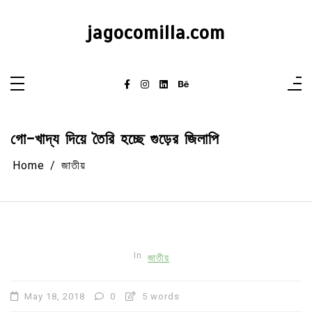
Skip
to
content
jagocomilla.com
গো-খাদ্য দিয়ে তৈরি হচ্ছে গুড়ের জিলাপি
Home
জাতীয়
In
জাতীয়
May 18, 2018
0
5 words