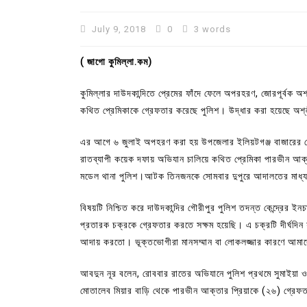
July 9, 2018
0
3 words
( জাগো কুমিল্লা.কম)
কুমিল্লার দাউদকান্দিতে প্রেমের ফাঁদে ফেলে অপরহরণ, জোরপূর্বক
কথিত প্রেমিকাকে গ্রেফতার করেছে পুলিশ। উদ্ধার করা হয়েছে অশ
এর আগে ৬ জুলাই অপহরণ করা হয় উপজেলার ইলিয়টগঞ্জ বাজারের বেক
রাতব্যাপী কয়েক দফায় অভিযান চালিয়ে কথিত প্রেমিকা পারভীন আক
মডেল থানা পুলিশ।আটক তিনজনকে সোমবার দুপুরে আদালতের মাধ্যমে 
In
Uncategorized
বিষয়টি নিশ্চিত করে দাউদকান্দির গৌরীপুর পুলিশ তদন্ত কেন্দ্রের ই
প্রতারক চক্রকে গ্রেফতার করতে সক্ষম হয়েছি। এ চক্রটি দীর্ঘদিন 
কুমিল্লা প্রেস ক্লাবের নির্বাচন আ
আদায় করতো। ভূক্তভোগীরা মানসম্মান বা লোকলজ্জার কারণে আমা
পদের জন্য ৩৩ জন প্রার্থী ভোটযুদ্ধ
আবদুন নূর বলেন, রোববার রাতের অভিযানে পুলিশ প্রথমে সুমাইয়া
July 30, 2026
0
3 words
মোতালেব মিয়ার বাড়ি থেকে পারভীন আক্তার প্রিয়াকে (২৬) গ্রেফ