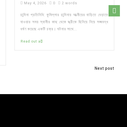
May 4, 2026
0
2 words
চান্দিনা প্রতিনিধি: কুমিল্লার চান্দিনায় আত্মীয়ের বাড়িতে বেড়াতে
যাওয়ার সময় স্বামীর কাছ থেকে স্ত্রীকে ছিনিয়ে নিয়ে সঙ্ঘবদ্ধ
ধর্ষণ করেছে একটি চক্র। ঘটনার সাথে...
Read out all
Next post