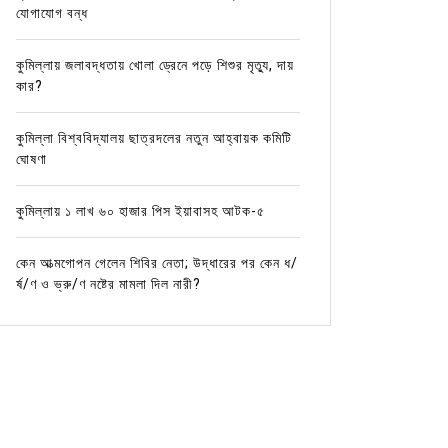
যোগাযোগ বন্ধ
কুমিল্লায় জলাবদ্ধতায় খোলা ড্রেনে পড়ে শিশুর মৃত্যু, দায়
কার?
কুমিল্লা বিশ্ববিদ্যালয় ছাত্রদলের নতুন আহ্বায়ক কমিটি
ঘোষণা
কুমিল্লায় ১ লাখ ৬০ হাজার পিস ইয়াবাসহ আটক-৫
কেন আত্মগোপন গেলেন শিবির নেতা; উদ্ধারের পর কেন ধ/
র্ষ/ণ ও ভ্রু/ণ নষ্টের মামলা দিল নারী?