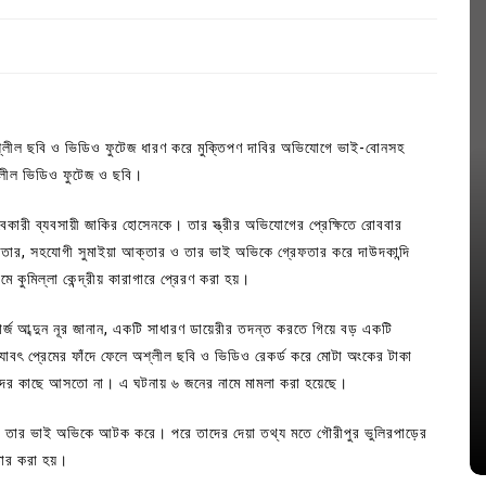
 অশ্লীল ছবি ও ভিডিও ফুটেজ ধারণ করে মুক্তিপণ দাবির অভিযোগে ভাই-বোনসহ
্লীল ভিডিও ফুটেজ ও ছবি।
ারী ব্যবসায়ী জাকির হোসেনকে। তার স্ত্রীর অভিযোগের প্রেক্ষিতে রোববার
্তার, সহযোগী সুমাইয়া আক্তার ও তার ভাই অভিকে গ্রেফতার করে দাউদকান্দি
কুমিল্লা কেন্দ্রীয় কারাগারে প্রেরণ করা হয়।
In
Uncategorized
নচার্জ আব্দুন নূর জানান, একটি সাধারণ ডায়েরীর তদন্ত করতে গিয়ে বড় একটি
যাবৎ প্রেমের ফাঁদে ফেলে অশ্লীল ছবি ও ভিডিও রেকর্ড করে মোটা অংকের টাকা
জ; ১৭টি
আদর্শ সমাজ বিনির্মাণে সহায়ক ভুমিকা রাখে
দের কাছে আসতো না। এ ঘটনায় ৬ জনের নামে মামলা করা হয়েছে।
ে
ছাত্রসমাজ- প্রেসক্লাব সভাপতি
 ও তার ভাই অভিকে আটক করে। পরে তাদের দেয়া তথ্য মতে গৌরীপুর ভুলিরপাড়ের
August 6, 2026
0
তার করা হয়।