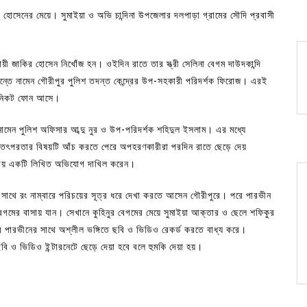
হোসেনের মেয়ে। সুমাইয়া ও অভি চান্দিনা উপজেলার দলপাড়া গ্রামের সৌদি প্রবাসী
য়ী জাকির হোসেন নিখোঁজ হন। ওইদিন রাতে তার স্ত্রী সেলিনা বেগম দাউদকান্দি
্তে নামেন গৌরীপুর পুলিশ তদন্ত কেন্দ্রের উপ-সহকারী পরিদর্শক ফিরোজ। এরই
ের নিকট ফোন আসে।
 নামেন পুলিশ অফিসার আব্দু নুর ও উপ-পরিদর্শক শহিদুল ইসলাম। এর মধ্যে
ী তৎপরতার বিষয়টি আঁচ করতে পেরে অপহরণকারীরা পরদিন রাতে ছেড়ে দেয়
থানায় একটি লিখিত অভিযোগ দাখিল করেন।
সাথে রং নাম্বারে পরিচয়ের সূত্র ধরে দেখা করতে আসেন গৌরীপুরে। পরে পারভীন
 বেগমের বাসায় যান। সেখানে কুহিনুর বেগমের মেয়ে সুমাইয়া আক্তার ও ছেলে শফিকুর
রভীনের সাথে অশ্লীল ভঙ্গিতে ছবি ও ভিডিও রেকর্ড করতে বাধ্য করে।
ি ও ভিডিও ইন্টারনেটে ছেড়ে দেয়া হবে বলে হুমকি দেয়া হয়।