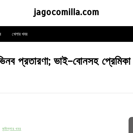
jagocomilla.com
র
খেলার খবর
র অভিনব প্রতারণা; ভাই-বোনসহ প্রেমি
কুমিল্লার খবর