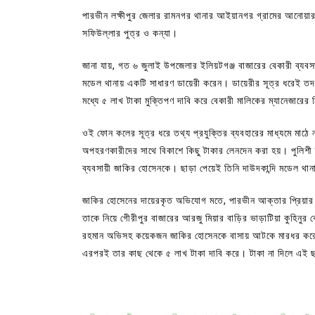
পারভীন লক্ষীপুর জেলার রামনগর থানার আইয়ানগর গ্রামের আনোয়ার 
সফিউল্লার পুত্র ও কন্যা।
জানা যায়, গত ৬ জুলাই উপজেলার ইলিয়টগঞ্জ বাজারের বেকারী ব্যবসা
মডেল থানায় একটি সাধারণ ডায়েরী করেন। ডায়েরীর সূত্র ধরেই তদন
মধ্যে ৫ লাখ টাকা মুক্তিপণ দাবি করে বেকারী মালিকের ম্যানেজার
ওই ফোন কলের সূত্র ধরে তথ্য প্রযুক্তির ব্যবহারের মাধ্যমে মাঠে
অপহরণকারীদের সাথে বিকাশে কিছু টাকার লেনদেন করা হয়। পুলিশ
ব্যবসায়ী জাকির হোসেনকে। ছাড়া পেয়েই তিনি দাউদকান্দি মডেল 
জাকির হোসেনের দায়েরকৃত অভিযোগ মতে, পারভীন আক্তার প্রিয়ার 
তাকে নিয়ে গেীরীপুর বাজারের আরজু মিয়ার বাড়ির ভাড়াটিয়া কুহিনুর
রহমান অভিসহ কয়েকজন জাকির হোসেনকে বাসায় আটকে মারধর করে পা
এরপরই তার কাছ থেকে ৫ লাখ টাকা দাবি করে। টাকা না দিলে এই ছব