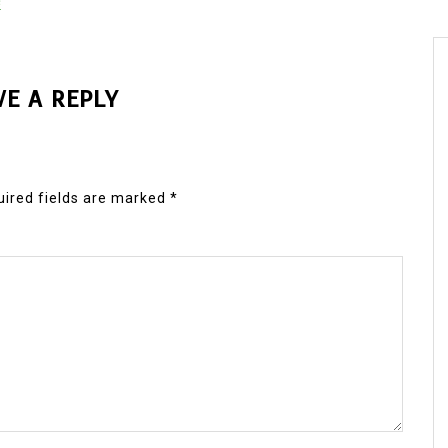
ক
VE A REPLY
ired fields are marked
*