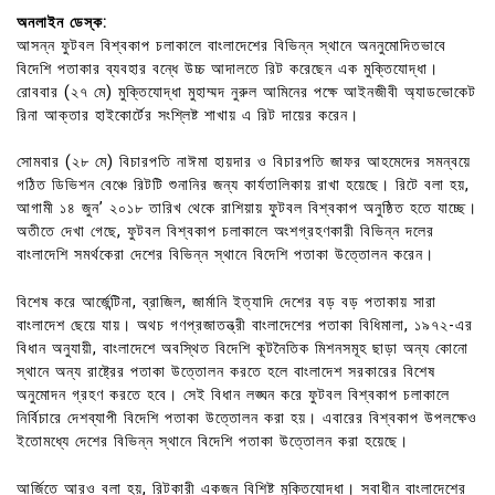
অনলাইন ডেস্ক:
আসন্ন ফুটবল বিশ্বকাপ চলাকালে বাংলাদেশের বিভিন্ন স্থানে অননুমোদিতভাবে
বিদেশি পতাকার ব্যবহার বন্ধে উচ্চ আদালতে রিট করেছেন এক মুক্তিযোদ্ধা।
রোববার (২৭ মে) মুক্তিযোদ্ধা মুহাম্মদ নুরুল আমিনের পক্ষে আইনজীবী অ্যাডভোকেট
রিনা আক্তার হাইকোর্টের সংশ্লিষ্ট শাখায় এ রিট দায়ের করেন।
সোমবার (২৮ মে) বিচারপতি নাঈমা হায়দার ও বিচারপতি জাফর আহমেদের সমন্বয়ে
গঠিত ডিভিশন বেঞ্চে রিটটি শুনানির জন্য কার্যতালিকায় রাখা হয়েছে। রিটে বলা হয়,
আগামী ১৪ জুন’ ২০১৮ তারিখ থেকে রাশিয়ায় ফুটবল বিশ্বকাপ অনুষ্ঠিত হতে যাচ্ছে।
অতীতে দেখা গেছে, ফুটবল বিশ্বকাপ চলাকালে অংশগ্রহণকারী বিভিন্ন দলের
বাংলাদেশি সমর্থকেরা দেশের বিভিন্ন স্থানে বিদেশি পতাকা উত্তোলন করেন।
বিশেষ করে আর্জেন্টিনা, ব্রাজিল, জার্মানি ইত্যাদি দেশের বড় বড় পতাকায় সারা
বাংলাদেশ ছেয়ে যায়। অথচ গণপ্রজাতন্ত্রী বাংলাদেশের পতাকা বিধিমালা, ১৯৭২-এর
বিধান অনুযায়ী, বাংলাদেশে অবস্থিত বিদেশি কূটনৈতিক মিশনসমূহ ছাড়া অন্য কোনো
স্থানে অন্য রাষ্ট্রের পতাকা উত্তোলন করতে হলে বাংলাদেশ সরকারের বিশেষ
অনুমোদন গ্রহণ করতে হবে। সেই বিধান লঙ্ঘন করে ফুটবল বিশ্বকাপ চলাকালে
নির্বিচারে দেশব্যাপী বিদেশি পতাকা উত্তোলন করা হয়। এবারের বিশ্বকাপ উপলক্ষেও
ইতোমধ্যে দেশের বিভিন্ন স্থানে বিদেশি পতাকা উত্তোলন করা হয়েছে।
আর্জিতে আরও বলা হয়, রিটকারী একজন বিশিষ্ট মুক্তিযোদ্ধা। স্বাধীন বাংলাদেশের