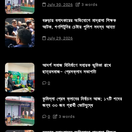
July 30, 2026
3 words
বরুড়ায় বলাৎকারের অভিযোগে মাদ্রাসা শিক্ষক
আটক, গণপিটুনির চেষ্টায় পুলিশ সদস্য আহত
July 29, 2026
আদর্শ সমাজ বিনির্মাণে সহায়ক ভুমিকা রাখে
ছাত্রসমাজ- প্রেসক্লাব সভাপতি
0
কুমিল্লা প্রেস ক্লাবের নির্বাচন আজ; ১৭টি পদের
জন্য ৩৩ জন প্রার্থী ভোটযুদ্ধে
0
3 words