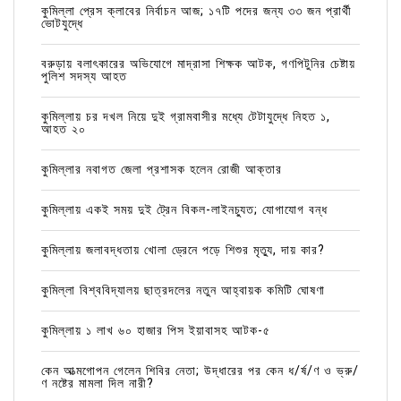
কুমিল্লা প্রেস ক্লাবের নির্বাচন আজ; ১৭টি পদের জন্য ৩৩ জন প্রার্থী
ভোটযুদ্ধে
বরুড়ায় বলাৎকারের অভিযোগে মাদ্রাসা শিক্ষক আটক, গণপিটুনির চেষ্টায়
পুলিশ সদস্য আহত
কুমিল্লায় চর দখল নিয়ে দুই গ্রামবাসীর মধ্যে টেটাযুদ্ধে নিহত ১,
আহত ২০
কুমিল্লার নবাগত জেলা প্রশাসক হলেন রোজী আক্তার
কুমিল্লায় একই সময় দুই ট্রেন বিকল-লাইনচ্যুত; যোগাযোগ বন্ধ
কুমিল্লায় জলাবদ্ধতায় খোলা ড্রেনে পড়ে শিশুর মৃত্যু, দায় কার?
কুমিল্লা বিশ্ববিদ্যালয় ছাত্রদলের নতুন আহ্বায়ক কমিটি ঘোষণা
কুমিল্লায় ১ লাখ ৬০ হাজার পিস ইয়াবাসহ আটক-৫
কেন আত্মগোপন গেলেন শিবির নেতা; উদ্ধারের পর কেন ধ/র্ষ/ণ ও ভ্রু/
ণ নষ্টের মামলা দিল নারী?