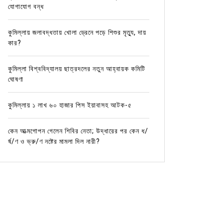
যোগাযোগ বন্ধ
কুমিল্লায় জলাবদ্ধতায় খোলা ড্রেনে পড়ে শিশুর মৃত্যু, দায়
কার?
কুমিল্লা বিশ্ববিদ্যালয় ছাত্রদলের নতুন আহ্বায়ক কমিটি
ঘোষণা
কুমিল্লায় ১ লাখ ৬০ হাজার পিস ইয়াবাসহ আটক-৫
কেন আত্মগোপন গেলেন শিবির নেতা; উদ্ধারের পর কেন ধ/
র্ষ/ণ ও ভ্রু/ণ নষ্টের মামলা দিল নারী?
In
জাতীয়
In
জাতীয়
আবদুল হামিদের বিরুদ্ধে ওয়ারেন্ট নেই বলে
দেশে ফি
গ্রেপ্তার হননি: স্বরাষ্ট্র উপদেষ্টা
হামিদ
June 9, 2025
0
1 word
June 9