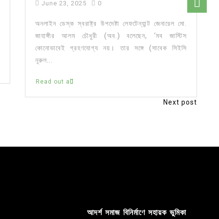
June 23, 2025
0
অনলাইন ডেস্ক স্বরাষ্ট্র উপদেষ্টা লেফটেন্যান্ট জেনারেল মো.
জাহাঙ্গীর আলম চৌধুরী (অব.) বলেছেন, ‘মব জাস্টিস
কোনোভাবেই গ্রহণযোগ্য নয়। তার সঙ্গে (সাবেক সিইসি
নূরুল...
Read out all
Next post
আদর্শ সমাজ বিনির্মাণে সহায়ক ভুমিকা