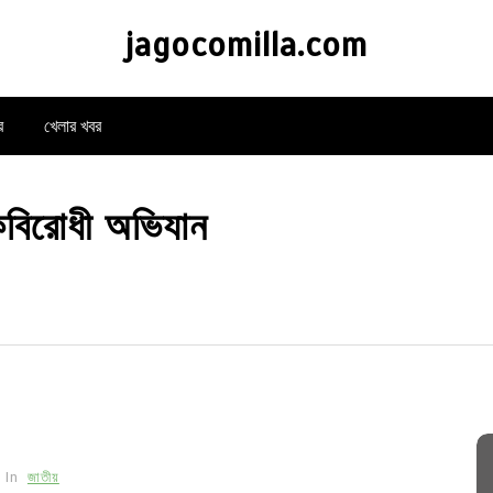
jagocomilla.com
র
খেলার খবর
কবিরোধী অভিযান
In
জাতীয়