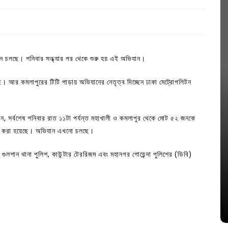
ন চলছে। শনিবার সন্ধ্যার পর থেকে শুরু হয় এই অভিযান।
। আর কমলাপুরের টিটি পাড়ায় অভিযানের নেতৃত্ব দিচ্ছেন ঢাকা মেট্রোপলিটন
ন, সর্বশেষ শনিবার রাত ১১টা পর্যন্ত মহাখালী ও কমলাপুর থেকে মোট ৫২ জনকে
ার করা হয়েছে। অভিযান এখনো চলছে।
In
Uncategorized
শান থানা পুলিশ, কাউন্টার টেররিজম এবং মহানগর গোয়েন্দা পুলিশের (ডিবি)
জ; ১৭টি
আদর্শ সমাজ বিনির্মাণে সহায়ক ভুমিকা রাখে
ে
ছাত্রসমাজ- প্রেসক্লাব সভাপতি
August 6, 2026
0