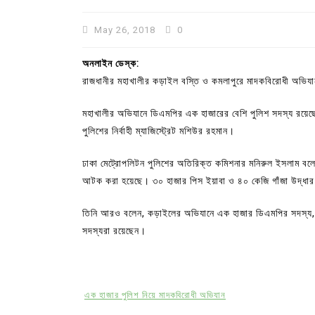
May 26, 2018
0
অনলাইন ডেস্ক:
রাজধানীর মহাখালীর কড়াইল বস্তি ও কমলাপুরে মাদকবিরোধী অভিযা
মহাখালীর অভিযানে ডিএমপির এক হাজারের বেশি পুলিশ সদস্য রয়েছে
পুলিশের নির্বাহী ম্যাজিস্ট্রেট মশিউর রহমান।
ঢাকা মেট্রোপলিটন পুলিশের অতিরিক্ত কমিশনার মনিরুল ইসলাম বলে
আটক করা হয়েছে। ৩০ হাজার পিস ইয়াবা ও ৪০ কেজি গাঁজা উদ্ধ
In
Uncategorized
তিনি আরও বলেন, কড়াইলের অভিযানে এক হাজার ডিএমপির সদস্য, গুল
সদস্যরা রয়েছেন।
কুমিল্লা প্রেস ক্লাবের নির্বাচন আ
পদের জন্য ৩৩ জন প্রার্থী ভোটযুদ্ধ
July 30, 2026
0
3 words
এক হাজার পুলিশ নিয়ে মাদকবিরোধী অভিযান