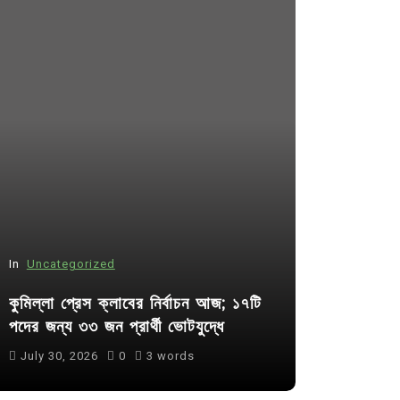
In
Uncategorized
In
Uncategor
কুমিল্লা প্রেস ক্লাবের নির্বাচন আজ; ১৭টি
আদর্শ সমাজ ব
পদের জন্য ৩৩ জন প্রার্থী ভোটযুদ্ধে
ছাত্রসমাজ- 
July 30, 2026
0
3 words
August 6, 