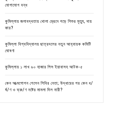
যোগাযোগ বন্ধ
কুমিল্লায় জলাবদ্ধতায় খোলা ড্রেনে পড়ে শিশুর মৃত্যু, দায়
কার?
কুমিল্লা বিশ্ববিদ্যালয় ছাত্রদলের নতুন আহ্বায়ক কমিটি
ঘোষণা
কুমিল্লায় ১ লাখ ৬০ হাজার পিস ইয়াবাসহ আটক-৫
কেন আত্মগোপন গেলেন শিবির নেতা; উদ্ধারের পর কেন ধ/
র্ষ/ণ ও ভ্রু/ণ নষ্টের মামলা দিল নারী?