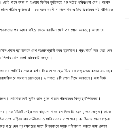
েকে। ছোট পাসে কাজ না হওয়ায় ফিলিপ কুতিনহো বড় শটের পরিকল্পনা নেন। প্রথম
ল জালে পাঠান কুতিনহো। ২৬ বছর বয়সী বার্সেলোনার এ মিডফিল্ডারের শট ঝাপিয়েও
বিশ্বকাপের পর বক্সের বাইরে থেকে ব্রাজিল মোট ৩৭ গোল করেছে। অন্যান্য
সংখ্যান ব্রাজিলকে বেশ আত্মবিশ্বাসী করে তুলেছিল। প্রথমার্ধে লিড নেয়া শেষ
র তালিকায় যোগ হলো আরেকটি সংখ্যা।
 জেরদার শাকিরির নেওয়া কর্ণার কিক থেকে হেড দিয়ে বল লক্ষ্যভেদ করেন ২৬ বছর
সরাসরিভাবে অবদান রেখেছেন। ৬ ম্যাচে ৪টি গোল নিজে করেছেন। অ্যাসিস্ট
াজিল। কোনোভাবেই সুইস জাল খুঁজে পায়নি পাঁচবারের বিশ্বচ্যাম্পিয়নরা।
নদের। ৭৩ মিনিটে নেইমারের বাড়ানো পাসে বল নিয়ে ডি বক্সে ঢুকেন জেসুস। তাকে
ল চোখ এড়িয়ে যায় মেক্সিকান রেফারি চেসার রামোসের। ব্রাজিলের খেলোয়াড়রা
াকোচ করে দেন প্রথমবারের মতো বিশ্বকাপে ম্যাচ পরিচালনা করতে নামা চেসার