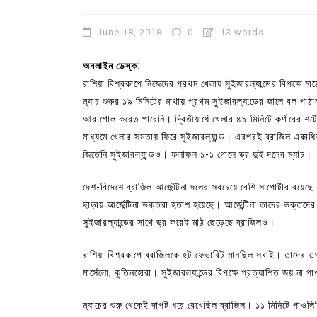
June 18, 2018
0
13 words
অনলাইন ডেস্ক:
রাশিয়া বিশ্বকাপে নিজেদের প্রথম খেলায় সুইজারল্যান্ডের বিপক্ষে মাঠে
ম্যাচ শুরুর ১৯ মিনিটের মাথায় প্রথম সুইজারল্যান্ডের জালে বল 
আর গোল করেত পারেনি। দ্বিতীয়ার্ধে খেলার ৪৯ মিনিটে কর্ণারের শর্
মাধ্যমে খেলার সমতায় ফিরে সুইজারল্যান্ড। এরপরই ব্রাজিল একা
জিতেনি সুইজারল্যান্ডও। ফলাফল ১-১ গোলে ড্র দুই দলের ম্যাচ।
দেশ-বিদেশে ব্রাজিল আর্জেন্টিনা দলের সবচেয়ে বেশি সাপোর্টার রয়েছে
ছাড়ায় আর্জেন্টিনা ভক্তরা হতাশ হয়েছে। আর্জেন্টিনা তাদের ভক্
In
Uncategorized
সুইজারল্যান্ডের সাথে ড্র করেই মাঠ ছেড়েছে ব্রাজিলও।
কুমিল্লা প্রেস ক্লাবের নির্বাচন আ
রাশিয়া বিশ্বকাপে ব্রাজিলকে হট ফেভারিট মানছিল সবাই। তাদের ওপ
পদের জন্য ৩৩ জন প্রার্থী ভোটযুদ্ধ
মার্সেলো, কুতিনহোরা। সুইজারল্যান্ডের বিপক্ষে প্রত্যাশিত জয় না
July 30, 2026
0
3 words
ম্যাচের শুরু থেকেই দাপট ধরে রেখেছিল ব্রাজিল। ১১ মিনিটে পাও