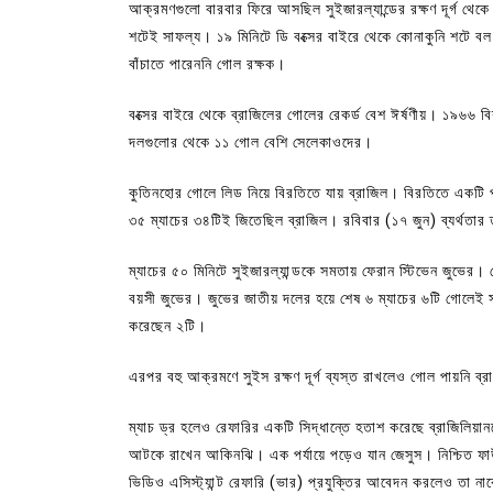
আক্রমণগুলো বারবার ফিরে আসছিল সুইজারল্যান্ডের রক্ষণ দূর্গ থ
শটেই সাফল্য। ১৯ মিনিটে ডি বক্সের বাইরে থেকে কোনাকুনি শটে ব
বাঁচাতে পারেননি গোল রক্ষক।
বক্সের বাইরে থেকে ব্রাজিলের গোলের রেকর্ড বেশ ঈর্ষণীয়। ১৯৬৬ 
দলগুলোর থেকে ১১ গোল বেশি সেলেকাওদের।
কুতিনহোর গোলে লিড নিয়ে বিরতিতে যায় ব্রাজিল। বিরতিতে একটি পরি
৩৫ ম্যাচের ৩৪টিই জিতেছিল ব্রাজিল। রবিবার (১৭ জুন) ব্যর্থতা
ম্যাচের ৫০ মিনিটে সুইজারল্যান্ডকে সমতায় ফেরান স্টিভেন জুভের।
বয়সী জুভের। জুভের জাতীয় দলের হয়ে শেষ ৬ ম্যাচের ৬টি গোলেই 
করেছেন ২টি।
এরপর বহু আক্রমণে সুইস রক্ষণ দূর্গ ব্যস্ত রাখলেও গোল পায়নি ব্র
ম্যাচ ড্র হলেও রেফারির একটি সিদ্ধান্তে হতাশ করেছে ব্রাজিলিয়া
আটকে রাখেন আকিনঝি। এক পর্যায়ে পড়েও যান জেসুস। নিশ্চিত ফাউ
ভিডিও এসিস্ট্যান্ট রেফারি (ভার) প্রযুক্তির আবেদন করলেও তা ন