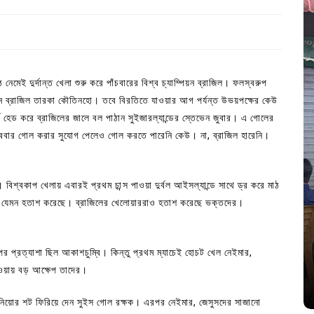
 নেমেই দুর্দান্ত খেলা শুরু করে পাঁচবারের বিশ্ব চ্যাম্পিয়ন ব্রাজিল। ফলস্বরুপ
পাঠান ব্রাজিল তারকা কৌতিনহো। তবে বিরতিতে যাওয়ার আগ পর্যন্ত উভয়পক্ষের কেউ
টে হেড করে ব্রাজিলের জালে বল পাঠান সুইজারল্যান্ডের স্তেভেন জুবার। এ গোলের
ধিববার গোল করার সুযোগ পেলেও গোল করতে পারেনি কেউ। না, ব্রাজিল হারেনি।
। বিশ্বকাপ খেলায় এবারই প্রথম চান্স পাওয়া দুর্বল আইসল্যান্ডে সাথে ড্র করে মাঠ
তদের যেমন হতাশ করেছে। ব্রাজিলের খেলোয়াররাও হতাশ করেছে ভক্তদের।
In
Uncategorized
জ; ১৭টি
আদর্শ সমাজ বিনির্মাণে সহায়ক ভুমিকা রাখে
র প্রত্যাশা ছিল আকাশচুম্বি। কিন্তু প্রথম ম্যাচেই হোচট খেল নেইমার,
ে
ছাত্রসমাজ- প্রেসক্লাব সভাপতি
 পাওয়ায় বড় আক্ষেপ তাদের।
August 6, 2026
0
লিনিয়োর শট ফিরিয়ে দেন সুইস গোল রক্ষক। এরপর নেইমার, জেসুসদের সাজানো