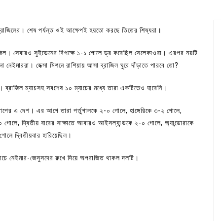
 ব্রাজিলের। শেষ পর্যন্ত ওই আক্ষেপই হয়তো করছে তিতের শিষ্যরা।
াজিল। সেবারও সুইডেনের বিপক্ষে ১-১ গোলে ড্র করেছিল সেলেকাওরা। এরপর নয়টি
া নেইমাররা। হেক্সা মিশনে রাশিয়ায় আসা ব্রাজিল ঘুরে দাঁড়াতে পারবে তো?
ড। ব্রাজিল ম্যাচসহ সবশেষ ১০ ম্যাচের মধ্যে তারা একটিতেও হারেনি।
োপের এ দেশ। এর আগে তারা পর্তুগালকে ২-০ গোলে, হাঙ্গেরিকে ৩-২ গোলে,
 গোলে, দ্বিতীয় বারের সাক্ষাতে আবারও আইসল্যান্ডকে ২-০ গোলে, অ্যান্ডোরাকে
 গোলে দ্বিতীয়বার হারিয়েছিল।
্যাচে নেইমার-জেসুসদের রুখে দিয়ে অপরাজিত থাকল দলটি।