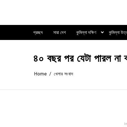
Skip
to
content
প্রচ্ছদ
সারা দেশ
কুমিল্লা দক্ষিণ
কুমিল্লা উত
৪০ বছর পর যেটা পারল না ব
Home
খেলার সংবাদ
I