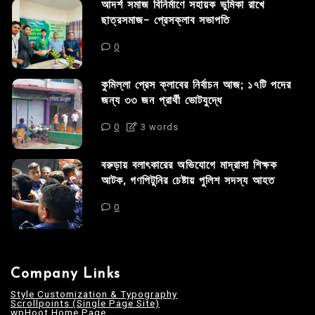
আদর্শ সমাজ বিনির্মাণে সহায়ক ভুমিকা রাখে
ছাত্রসমাজ- প্রেসক্লাব সভাপতি
0
কুমিল্লা প্রেস ক্লাবের নির্বাচন আজ; ১৭টি পদের
জন্য ৩৩ জন প্রার্থী ভোটযুদ্ধে
0
3 words
বরুড়ায় বলাৎকারের অভিযোগে মাদ্রাসা শিক্ষক
আটক, গণপিটুনির চেষ্টায় পুলিশ সদস্য আহত
0
Company Links
Style Customization & Typography
Scrollpoints (Single Page Site)
wpHoot Home Page