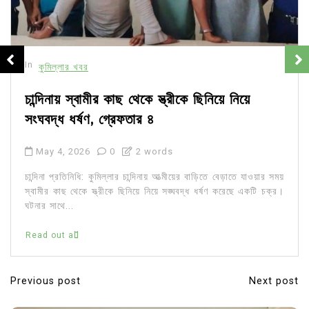
In
কুমিল্লার খবর
চান্দিনায় স্বামীর কাছ থেকে স্ত্রীকে ছিনিয়ে নিয়ে
সংঘবদ্ধ ধর্ষণ, গ্রেফতার ৪
May 4, 2026
0
2 words
চান্দিনা প্রতিনিধি: কুমিল্লার চান্দিনায় আত্মীয়ের বাড়িতে বেড়াতে যাওয়ার সময়
স্বামীর কাছ থেকে স্ত্রীকে ছিনিয়ে নিয়ে সঙ্ঘবদ্ধ ধর্ষণ করেছে একটি চক্র।
ঘটনার সাথে...
Read out all
Previous post
Next post
P
o