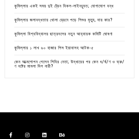
কুমিল্লায় একই সময় দুই ট্রেন বিকল-লাইনচ্যুত; যোগাযোগ বন্ধ
কুমিল্লায় জলাবদ্ধতায় খোলা ড্রেনে পড়ে শিশুর মৃত্যু, দায় কার?
কুমিল্লা বিশ্ববিদ্যালয় ছাত্রদলের নতুন আহ্বায়ক কমিটি ঘোষণা
কুমিল্লায় ১ লাখ ৬০ হাজার পিস ইয়াবাসহ আটক-৫
কেন আত্মগোপন গেলেন শিবির নেতা; উদ্ধারের পর কেন ধ/র্ষ/ণ ও ভ্রু/
ণ নষ্টের মামলা দিল নারী?