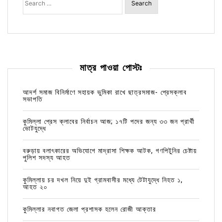
for:
মাত্র পাওয়া পোস্টঃ
আদর্শ সমাজ বিনির্মাণে সহায়ক ভুমিকা রাখে ছাত্রসমাজ- প্রেসক্লাব
সভাপতি
কুমিল্লা প্রেস ক্লাবের নির্বাচন আজ; ১৭টি পদের জন্য ৩৩ জন প্রার্থী
ভোটযুদ্ধে
বরুড়ায় বলাৎকারের অভিযোগে মাদ্রাসা শিক্ষক আটক, গণপিটুনির চেষ্টায়
পুলিশ সদস্য আহত
কুমিল্লায় চর দখল নিয়ে দুই গ্রামবাসীর মধ্যে টেটাযুদ্ধে নিহত ১,
আহত ২০
কুমিল্লার নবাগত জেলা প্রশাসক হলেন রোজী আক্তার