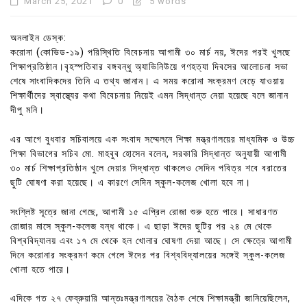
March 25, 2021
0
5 words
অনলাইন ডেস্ক:
করোনা (কোভিড-১৯) পরিস্থিতি বিবেচনায় আগামী ৩০ মার্চ নয়, ঈদের পরই খুলছে
শিক্ষাপ্রতিষ্ঠান।বৃহস্পতিবার বঙ্গবন্ধু অ্যাভিনিউয়ে গণহত্যা দিবসের আলোচনা সভা
শেষে সাংবাদিকদের তিনি এ তথ্য জানান। এ সময় করোনা সংক্রমণ বেড়ে যাওয়ায়
শিক্ষার্থীদের স্বাস্থ্যের কথা বিবেচনায় নিয়েই এমন সিদ্ধান্ত নেয়া হয়েছে বলে জানান
দীপু মনি।
এর আগে বুধবার সচিবালয়ে এক সংবাদ সম্মেলনে শিক্ষা মন্ত্রণালয়ের মাধ্যমিক ও উচ্চ
শিক্ষা বিভাগের সচিব মো. মাহবুব হোসেন বলেন, সরকারি সিদ্ধান্ত অনুযায়ী আগামী
৩০ মার্চ শিক্ষাপ্রতিষ্ঠান খুলে দেয়ার সিদ্ধান্ত থাকলেও সেদিন পবিত্র শবে বরাতের
ছুটি ঘোষণা করা হয়েছে। এ কারণে সেদিন স্কুল-কলেজ খোলা হবে না।
সংশ্লিষ্ট সূত্রে জানা গেছে, আগামী ১৫ এপ্রিল রোজা শুরু হতে পারে। সাধারণত
রোজার মাসে স্কুল-কলেজ বন্ধ থাকে। এ ছাড়া ঈদের ছুটির পর ২৪ মে থেকে
বিশ্ববিদ্যালয় এবং ১৭ মে থেকে হল খোলার ঘোষণা দেয়া আছে। সে ক্ষেত্রে আগামী
দিনে করোনার সংক্রমণ কমে গেলে ঈদের পর বিশ্ববিদ্যালয়ের সঙ্গেই স্কুল-কলেজ
খোলা হতে পারে।
এদিকে গত ২৭ ফেব্রুয়ারি আন্তঃমন্ত্রণালয়ের বৈঠক শেষে শিক্ষামন্ত্রী জানিয়েছিলেন,