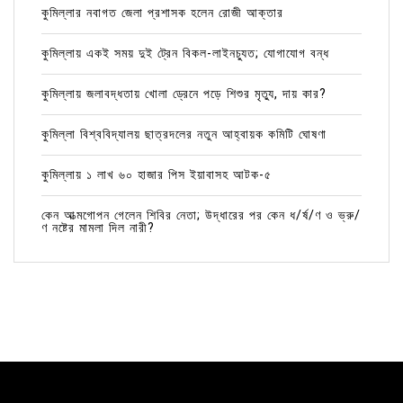
কুমিল্লার নবাগত জেলা প্রশাসক হলেন রোজী আক্তার
কুমিল্লায় একই সময় দুই ট্রেন বিকল-লাইনচ্যুত; যোগাযোগ বন্ধ
কুমিল্লায় জলাবদ্ধতায় খোলা ড্রেনে পড়ে শিশুর মৃত্যু, দায় কার?
কুমিল্লা বিশ্ববিদ্যালয় ছাত্রদলের নতুন আহ্বায়ক কমিটি ঘোষণা
কুমিল্লায় ১ লাখ ৬০ হাজার পিস ইয়াবাসহ আটক-৫
কেন আত্মগোপন গেলেন শিবির নেতা; উদ্ধারের পর কেন ধ/র্ষ/ণ ও ভ্রু/
ণ নষ্টের মামলা দিল নারী?