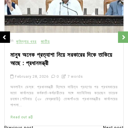
In
কুমিল্লার খবর
জাতীয়
মানুষ অনেক প্রত্যাশা নিয়ে সরকারের দিকে তাকিয়ে
আছে : প্রধানমন্ত্রী
February 28, 2026
0
7 words
অনলাইন ডেস্ক: প্রধানমন্ত্রী হিসেবে দায়িত্ব গ্রহণের পর প্রথমবারের
মতো কার্যালয়ের কর্মকর্তা-কর্মচারীদের সঙ্গে মতবিনিময় করেছেন তারেক
রহমান।শনিবার (২৮ ফেব্রুয়ারি) তেজগাঁওয়ে প্রধানমন্ত্রীর কার্যালয়ের
শাপলা...
Read out all
Previous post
Next post