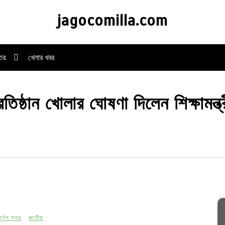
jagocomilla.com
্তর
খেলার খবর
রতিষ্ঠান খোলার ঘোষণা দিলেন শিক্ষামন্ত্
র্দশ সদর
জাতীয়