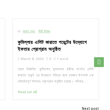
In
আর্দশ সদর
সিটি নিউজ
কুমিল্লায় এলিট কারাতে পয়েন্টের উদ্যোগে
ইফতার প্রোগ্রাম অনুষ্ঠিত
March 8, 2026
0
1 word
প্রেস বিজ্ঞপ্তি: কুমিল্লার সুনামধন্য ক্রীড়া সংগঠন এলিট
কারাতে পয়েন্ট এর উদ্যোগে পবিত্র মাহে রমজান উপলক্ষে এক
সৌহার্দ্যপূর্ণ ইফতার প্রোগ্রাম অনুষ্ঠিত হয়েছে। শনিবার...
Read out all
Next post