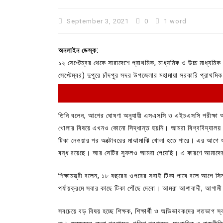
September 3, 2021
0
1 word
অনলাইন ডেস্ক:
১২ সেপ্টেম্বর থেকে সারাদেশে প্রাথমিক, মাধ্যমিক ও উচ্চ মাধ্যমিক শ
সেপ্টেম্বর) দুপুরে চাঁদপুর সদর উপজেলার মহামায়া সরকারি প্রাথম
তিনি বলেন, আগের ঘোষণা অনুযায়ী এসএসসি ও এইচএসসি পরীক্ষা অনুষ
খোলার বিষয়ে এখনও কোনো সিদ্ধান্ত হয়নি। আমরা বিশ্ববিদ্যালয় খোল
In
Uncategorized
টিকা নেওয়ার পর অক্টোবরের মাঝামাঝি খোলা হতে পারে। এর আগে যদি 
বন্ধ রয়েছে। আর সেটির সুফলও আমরা পেয়েছি। এ কারণে আমাদের
বরুড়ায় বলাৎকারের অভিযোগে মাদ্র
শিক্ষক আটক, গণপিটুনির চেষ্টায় পু
শিক্ষামন্ত্রী বলেন, ১৮ বছরের ওপরের সবাই টিকা পাবে বলে আগে 
আহত
পর্যায়ক্রমে সবার কাছে টিকা পৌঁছে দেবো। আমরা আশাবাদী, আগামী ১২
July 29, 2026
0
সবচেয়ে বড় বিষয় হচ্ছে শিক্ষক, শিক্ষার্থী ও অভিভাবকদের শতভাগ স্বা