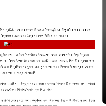
িক্ষাপ্রতিষ্ঠান খোলার ঘোষণা দিয়েছেন শিক্ষামন্ত্রী ডা. দীপু মনি। শুক্রবার (০৩
িক বিদ্যালয়ের নতুন ভবন উদ্বোধন শেষে তিনি এ কথা জানান।
্ঠিত হবে। এ নিয়ে শিক্ষার্থীদের উৎকণ্ঠার কোনো কারণ নেই। বিশ্ববিদ্যালয়
ার বিষয়ে উপাচার্যদের সঙ্গে কথা বলেছি। তারা বলেছেন, শিক্ষার্থীরা প্রথম ডোজ
তারা বিশ্ববিদ্যালয় খুলতে চান, খুলতে পারবেন। শিক্ষাপ্রতিষ্ঠান প্রায় ১৭ মাস
In
Uncategorized
 দেশে করোনা সংক্রমণ বাড়েনি।
াসা
লিশ সদস্য
কুমিল্লা প্রেস ক্লাবের নির্বাচন আজ; ১৭টি
সিন্ধান্ত হয়েছিল। কিন্তু এখন ১২ বছরের ওপরের শিশুদের টিকা দেওয়া হবে। আমরা
পদের জন্য ৩৩ জন প্রার্থী ভোটযুদ্ধে
 সেপ্টেম্বর শিক্ষাপ্রতিষ্ঠান খুলে দিতে পারব।
July 30, 2026
0
3 words
স্থ্যবিধি মেনে চলতে হবে। শুধুমাত্র একা শিক্ষামন্ত্রণালয় এটি নিশ্চিত করতে পারবে