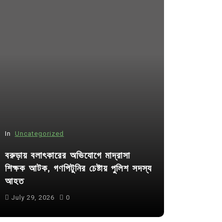
In
Uncategorized
In
Uncategor
বরুড়ায় বলাৎকারের অভিযোগে মাদ্রাসা
শিক্ষক আটক, গণপিটুনির চেষ্টায় পুলিশ সদস্য
কুমিল্লা প্র
আহত
পদের জন্য ৩৩
July 29, 2026
0
July 30, 20