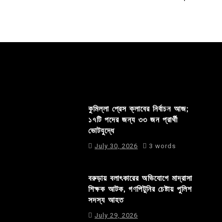
কুমিল্লা প্রেস ক্লাবের নির্বাচন আজ;
১৭টি পদের জন্য ৩৩ জন প্রার্থী
ভোটযুদ্ধে
July 30, 2026
3 words
বরুড়ায় বলাৎকারের অভিযোগে মাদ্রাসা
শিক্ষক আটক, গণপিটুনির চেষ্টায় পুলিশ
সদস্য আহত
July 29, 2026