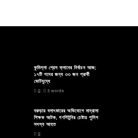
কুমিল্লা প্রেস ক্লাবের নির্বাচন আজ;
১৭টি পদের জন্য ৩৩ জন প্রার্থী
ভোটযুদ্ধে
0
3 words
বরুড়ায় বলাৎকারের অভিযোগে মাদ্রাসা
শিক্ষক আটক, গণপিটুনির চেষ্টায় পুলিশ
সদস্য আহত
0