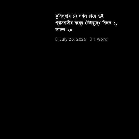
কুমিল্লায় চর দখল নিয়ে দুই
গ্রামবাসীর মধ্যে টেটাযুদ্ধে নিহত ১,
আহত ২০
July 26, 2026
1 word