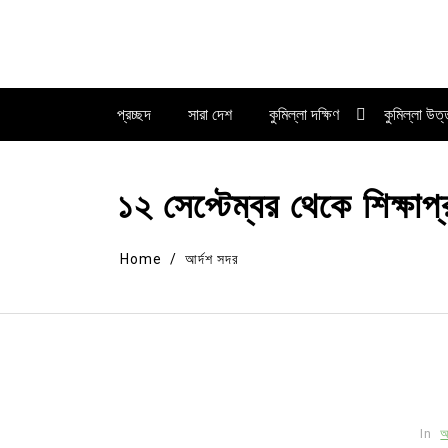
Skip
to
content
প্রচ্ছদ
সারা দেশ
কুমিল্লা দক্ষিণ
কুমিল্লা উত
১২ সেপ্টেম্বর থেকে শিক্ষাপ্
Home
আর্দশ সদর
In
আ