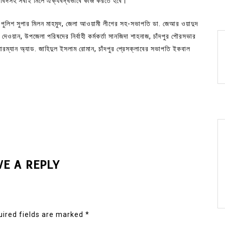
নীতিবিদসহ সবাই মিলে ঐক্যবদ্ধভাবে কাজ করতে হবে।
 পুলিশ সুপার মিলন মাহমুদ, জেলা আওয়ামী লীগের সহ-সভাপতি ডা. জেআর ওয়াদুদ
 দেওয়ান, উপজেলা পরিষদের নির্বাহী কর্মকর্তা সানজিদা শাহনাজ, চাঁদপুর পৌরসভার
ারম্যান অ্যাড. জাহিদুল ইসলাম রোমান, চাঁদপুর প্রেসক্লাবের সভাপতি ইকবাল
VE A REPLY
ired fields are marked
*