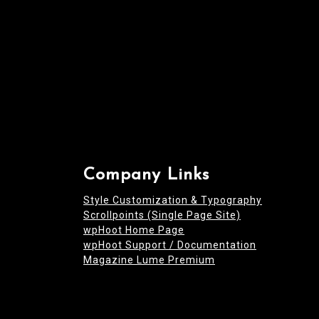
n
Company Links
Style Customization & Typography
Scrollpoints (Single Page Site)
wpHoot Home Page
wpHoot Support / Documentation
Magazine Lume Premium