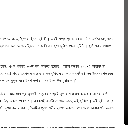
 পেতে যাচ্ছে ‘সুপার হিরো’ ছবিটি। এরই মধ্যে সেন্সর বোর্ডে বিনা কর্তনে ছাড়পত্র
হওয়ায় অনেকে ভাবছিলেন না জানি কয় হলে মুক্তি পাবে ছবিটি। হ্যাঁ এবার ঘোষণা
লিখেছেন, এখন পর্যন্ত ৮০টা হল নিশ্চিত হয়েছে। আসা করছি ১০০-র কাছাকাছি
রের মাঝে মাত্র একদিনে এত গুলা হল বুকিং করা অনেক কঠিন। সবাইকে আপনাদের
েক হল যুক্ত হবে ইনশাল্লাহ। সবাইকে ঈদ মুবারাক।’
In
Uncategorized
েম নিয়ে। আমাদের প্রত্যেকটা মানুষের মধ্যেই সুপার পাওয়ার রয়েছে। আমরা যদি
জ; ১৭টি
আদর্শ সমাজ বিনির্মাণে সহায়ক ভুমিকা রাখে
নেক কিছু করতে পারতাম। এরকমই একটা মেসেজ আছে এই ছবিতে। এই ছবির জন্য
ে
ছাত্রসমাজ- প্রেসক্লাব সভাপতি
 দৃশ্য করার পর দু তিনদিন পুরো শরীর ব্যাথা করতো, তারপরও আবার শুট করেত
August 6, 2026
0