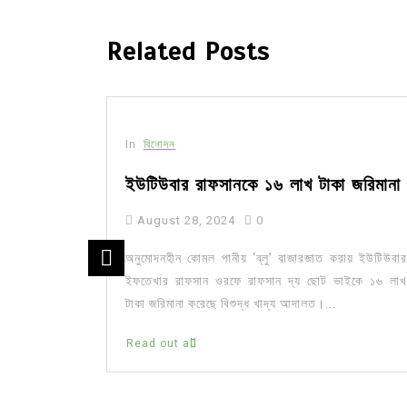
Related Posts
In
বিনোদন
রেপ্তার
ইউটিউবার রাফসানকে ১৬ লাখ টাকা জরিমানা
August 28, 2024
0
দ আফ্রিদিকে
অনুমোদনহীন কোমল পানীয় ‘ব্লু’ বাজারজাত করায় ইউটিউবার
াল মহানগরের
ইফতেখার রাফসান ওরফে রাফসান দ্য ছোট ভাইকে ১৬ লাখ
কে গ্রেপ্তার
টাকা জরিমানা করেছে বিশুদ্ধ খাদ্য আদালত।...
Read out all