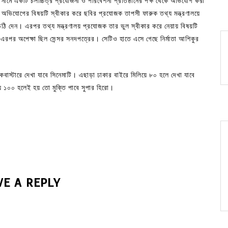
ইজ’ নামে একটি চলচ্চিত্র প্রযোজনা ও পরিবেশনা প্রতিষ্ঠানের পক্ষ থেকে অভিযোগ করা
য়। অভিযোগের বিষয়টি স্বীকার করে ছবির প্রযোজক তাপসী ফারুক তথ্য মন্ত্রণালয়ে
 চিঠি দেন। এরপর তথ্য মন্ত্রণালয় প্রযোজক তার ভুল স্বীকার করে নেয়ায় বিষয়টি
এরপর অপেক্ষা ছিল সেন্সর সনদপত্রের। সেটিও হাতে এসে গেছে নির্মাতা আশিকুর
ব্লকবাস্টারে দেখা যাবে সিনেমাটি। এছাড়া ঢাকার বাইরে মিলিয়ে ৮০ হলে দেখা যাবে
 ১০০ হলেই হয় তো মুক্তি পাবে সুপার হিরো।
VE A REPLY