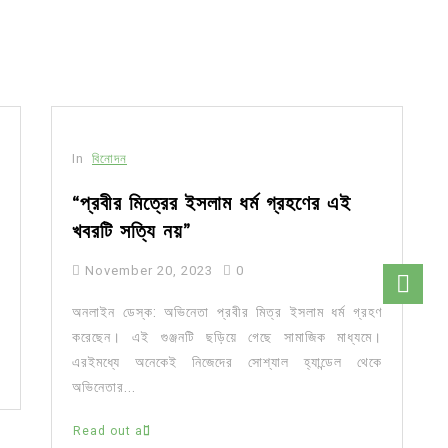
In
বিনোদন
“প্রবীর মিত্রের ইসলাম ধর্ম গ্রহণের এই
খবরটি সত্যি নয়”
November 20, 2023
0
অনলাইন ডেস্ক: অভিনেতা প্রবীর মিত্র ইসলাম ধর্ম গ্রহণ
করেছেন। এই গুঞ্জনটি ছড়িয়ে গেছে সামাজিক মাধ্যমে।
এরইমধ্যে অনেকেই নিজেদের সোশ্যাল হ্যান্ডেল থেকে
অভিনেতার...
Read out all