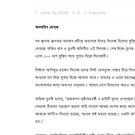
June 16, 2018
0
2 words
অনলাইন ডেস্ক:
সব জল্পনা-কল্পনার অবসান ঘটিয়ে অবশেষে ঈদের সিনেমা হিসেবে মুক্তি
পেয়েছে শাকিব খান ও বুবলী অভিনীত এই সিনেমা। শেষ দিকে সেন্সর 
এলো ১০০ হলে মুক্তি পাবে সুপার হিরো সিনেমাটি।
নির্মাতা আশিকুর রহমান সিনেমা হলের লিস্ট ফেসবুকে শেয়ার দিয়ে 
সংখ্যক হল নিয়ে সুপার হিরো আসতে পারে। তারপর ও এতো ষড়যন্ত্
ভালোবাসার জন্য অসংখ্য ধন্যবাদ। সামনে দেশে বিদেশের আরও অন
In
Uncategorized
নায়িকা বুবলী বলেন, ‘অ্যাকশন থ্রীলারধর্মী এ ছবিটি মূলত দেশপ্র
কুমিল্লা প্রেস ক্লাবের নির্বাচন আ
সেগুলো ঠিকমত প্রয়োগ করতে পারি তাহলে আমরা দেশের জন্য অ
পদের জন্য ৩৩ জন প্রার্থী ভোটযুদ্ধ
আমাকে ফাইটও শিখতে হয়েছে, অনেক কষ্ট করতে হয়েছে। একটা ফাইট
July 30, 2026
0
3 words
হত।’