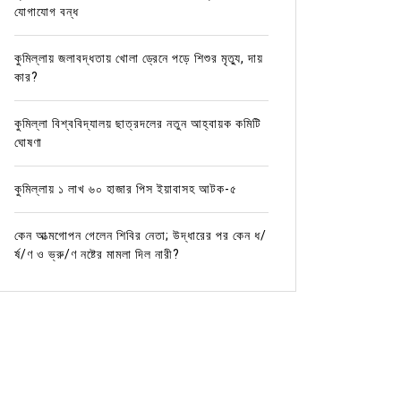
যোগাযোগ বন্ধ
কুমিল্লায় জলাবদ্ধতায় খোলা ড্রেনে পড়ে শিশুর মৃত্যু, দায়
কার?
কুমিল্লা বিশ্ববিদ্যালয় ছাত্রদলের নতুন আহ্বায়ক কমিটি
ঘোষণা
কুমিল্লায় ১ লাখ ৬০ হাজার পিস ইয়াবাসহ আটক-৫
কেন আত্মগোপন গেলেন শিবির নেতা; উদ্ধারের পর কেন ধ/
র্ষ/ণ ও ভ্রু/ণ নষ্টের মামলা দিল নারী?