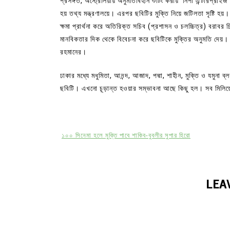
প্রসঙ্গত, অস্ট্রেলিয়ায় অনুমতিবিহীন শুটিং করায় ‘নিপা এন্টারপ্রা
হয় তথ্য মন্ত্রণালয়ে। এরপর ছবিটির মুক্তি নিয়ে জটিলতা সৃষ্টি হ
ক্ষমা প্রার্থনা করে অতিরিক্ত সচিব (প্রশাসন ও চলচ্চিত্র) বরাবর
মানবিকতার দিক থেকে বিবেচনা করে ছবিটিকে মুক্তির অনুমতি দেয়। 
রহমানের।
ঢাকার মধ্যে মধুমিতা, আনন্দ, আজাদ, পদ্মা, শাহীন, মুক্তি ও যমুনা 
ছবিটি। এখনো চূড়ান্ত হওয়ার সম্ভাবনা আছে কিছু হল। সব মিলিয়ে
১০০ সিনেমা হলে মুক্তি পাবে শাকিব-বুবলীর সুপার হিরো
LEA