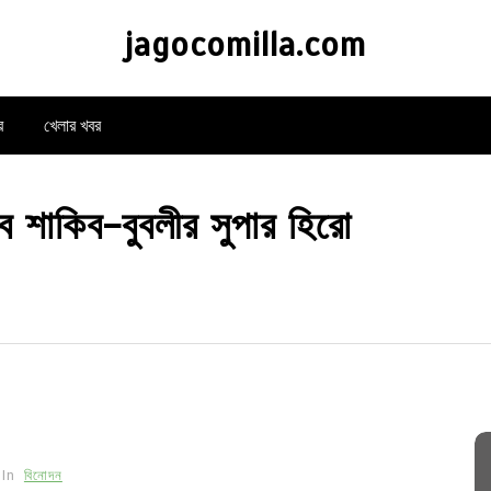
jagocomilla.com
র
খেলার খবর
ে শাকিব-বুবলীর সুপার হিরো
In
বিনোদন