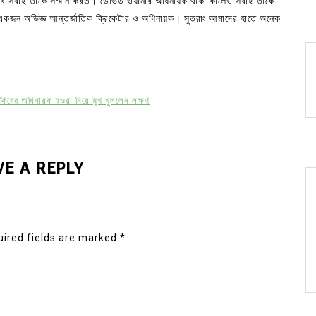
েবে সবাই তাকে সম্মান করত। ডেভিড ওয়ার্নার অধিনায়ক থাকা কালেও সবাই তাকে
একজন অভিজ্ঞ আন্তর্জাতিক ক্রিকেটার ও অধিনায়ক। সুতরাং আমাদের হাতে অনেক
াকিবের অধিনায়ক হওয়া নিয়ে মুখ খুললেন লক্ষণ
VE A REPLY
ired fields are marked
*