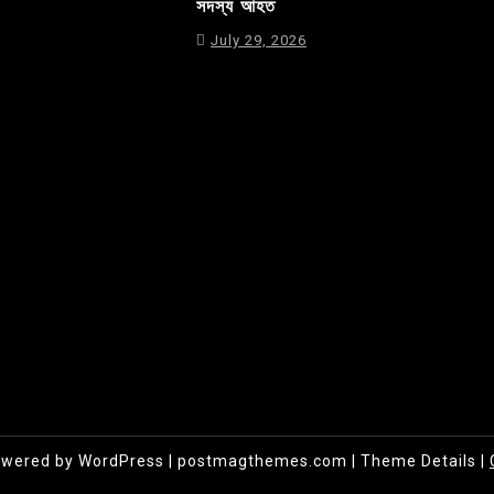
সদস্য আহত
July 29, 2026
owered by WordPress
|
postmagthemes.com
|
Theme Details
|