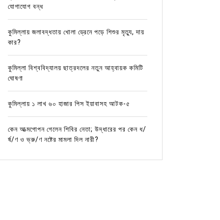
যোগাযোগ বন্ধ
কুমিল্লায় জলাবদ্ধতায় খোলা ড্রেনে পড়ে শিশুর মৃত্যু, দায়
কার?
কুমিল্লা বিশ্ববিদ্যালয় ছাত্রদলের নতুন আহ্বায়ক কমিটি
ঘোষণা
কুমিল্লায় ১ লাখ ৬০ হাজার পিস ইয়াবাসহ আটক-৫
কেন আত্মগোপন গেলেন শিবির নেতা; উদ্ধারের পর কেন ধ/
র্ষ/ণ ও ভ্রু/ণ নষ্টের মামলা দিল নারী?