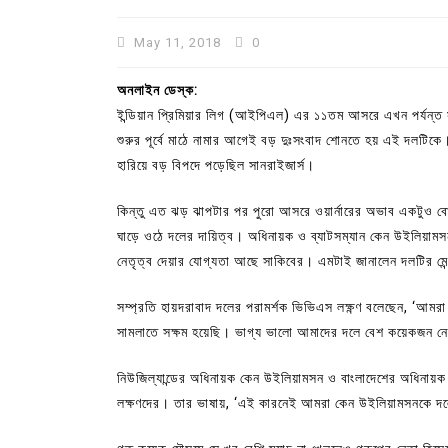
May 11, 2018
0
অনলাইন ডেস্ক:
ইন্ডিয়ান প্রিমিয়ার লিগ (আইপিএল) এর ১১তম আসরে এখন পর্যন্ত স
শুরুর পূর্বে মাঠে নামার আগেই বড় দুঃসংবাদ শোনতে হয় এই দলটিকে
হারিয়ে বড় বিপদে পড়েছিল সানরাইজার্স।
কিন্তু এত ঝড় ঝাপটার পর পুরো আসরে ওয়ার্নারের অভাব একটুও ব
ঘাড়ে ওঠে দলের দায়িত্ব। অধিনায়ক ও ব্যাটসম্যান কেন উইলিয়ামসন
নেতৃত্ব দেয়ার যোগ্যতা আছে সাকিবের। এমটাই জানালেন দলটির মেন্
In
Uncategorized
সম্প্রতি হায়দরাবাদ দলের পরামর্শক ভিভিএস লক্ষ্ণণ বলেছেন, ‘আমর
সামলাতে সক্ষম হয়েছি। ভাগ্য ভালো আমাদের দলে বেশ কয়েকজন নে
কুমিল্লা প্রেস ক্লাবের নির্বাচন আ
পদের জন্য ৩৩ জন প্রার্থী ভোটযুদ্ধ
নিউজিল্যান্ডের অধিনায়ক কেন উইলিয়ামসন ও বাংলাদেশের অধিনায়ক 
July 30, 2026
0
3 words
লক্ষণদের। তার ভাষায়, ‘এই কারনেই আমরা কেন উইলিয়ামসনকে দল