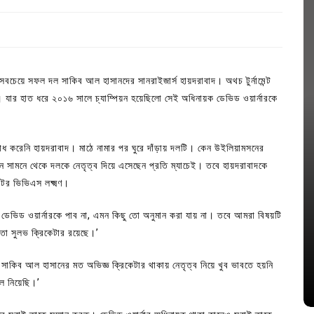
বচেয়ে সফল দল সাকিব আল হাসানদের সানরাইজার্স হায়দরাবাদ। অথচ টুর্নামেন্ট
। যার হাত ধরে ২০১৬ সালে চ্যাম্পিয়ন হয়েছিলো সেই অধিনায়ক ডেভিড ওয়ার্নারকে
োধ করেনি হায়দরাবাদ। মাঠে নামার পর ঘুরে দাঁড়ায় দলটি। কেন উইলিয়ামসনের
 সামনে থেকে দলকে নেতৃত্ব দিয়ে এসেছেন প্রতি ম্যাচেই। তবে হায়দরাবাদকে
টর ভিভিএস লক্ষ্মণ।
In
Uncategorized
া ডেভিড ওয়ার্নারকে পাব না, এমন কিছু তো অনুমান করা যায় না। তবে আমরা বিষয়টি
তা সুলভ ক্রিকেটার রয়েছে।’
জ; ১৭টি
আদর্শ সমাজ বিনির্মাণে সহায়ক ভুমিকা রাখে
ে
ছাত্রসমাজ- প্রেসক্লাব সভাপতি
সাকিব আল হাসানের মত অভিজ্ঞ ক্রিকেটার থাকায় নেতৃত্ব নিয়ে খুব ভাবতে হয়নি
August 6, 2026
0
ে নিয়েছি।’