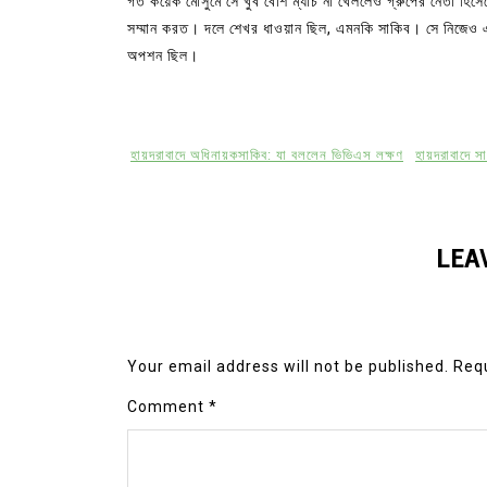
গত কয়েক মৌসুমে সে খুব বেশি ম্যাচ না খেললেও গ্রুপের নেতা হিস
সম্মান করত। দলে শেখর ধাওয়ান ছিল, এমনকি সাকিব। সে নিজেও 
অপশন ছিল।
হায়দরাবাদে অধিনায়কসাকিব: যা বললেন ভিভিএস লক্ষণ
হায়দরাবাদে স
LEA
Your email address will not be published.
Requ
Comment
*