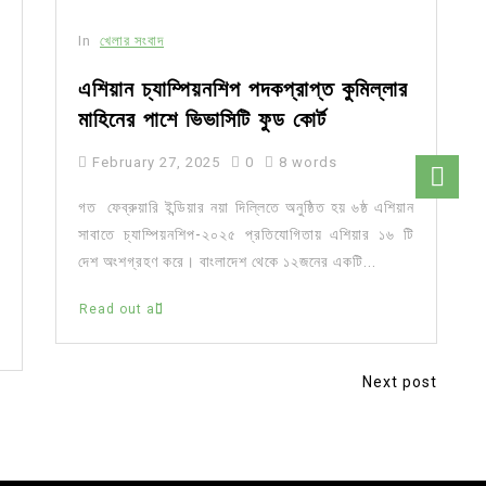
In
খেলার সংবাদ
এশিয়ান চ্যাম্পিয়নশিপ পদকপ্রাপ্ত কুমিল্লার
মাহিনের পাশে ভিভাসিটি ফুড কোর্ট
February 27, 2025
0
8 words
গত ফেব্রুয়ারি ইন্ডিয়ার নয়া দিল্লিতে অনুষ্ঠিত হয় ৬ষ্ঠ এশিয়ান
সাবাতে চ্যাম্পিয়নশিপ-২০২৫ প্রতিযোগিতায় এশিয়ার ১৬ টি
দেশ অংশগ্রহণ করে। বাংলাদেশ থেকে ১২জনের একটি...
Read out all
Next post