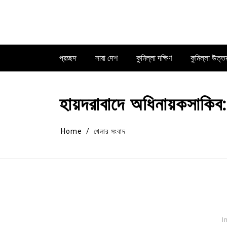
Skip
to
content
প্রচ্ছদ
সারা দেশ
কুমিল্লা দক্ষিণ
কুমিল্লা উত্ত
হায়দরাবাদে অধিনায়কসাকিব
Home
খেলার সংবাদ
I