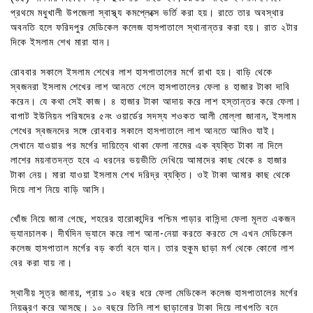
প্রথমে মধুখালী উপজেলা স্বাস্থ্য কমপ্লেক্সে ভর্তি করা হয়। রাতে তার অবস্থার
অবনতি হলে ফরিদপুর মেডিকেল কলেজ হাসপাতালে স্থানান্তর করা হয়। রাত ২টার
দিকে ইসলাম শেখ মারা যান।
রোববার সকালে ইসলাম শেখের লাশ হাসপাতালের মর্গে রাখা হয়। বাড়ি থেকে
স্বজনরা ইসলাম শেখের লাশ আনতে গেলে হাসপাতালের ফেলা ৪ হাজার টাকা দাবি
করেন। যে কথা সেই কাজ। ৪ হাজার টাকা আদায় করে লাশ হস্তান্তর করে ফেলা।
বাগাট ইউনিয়ন পরিষদের ৫নং ওয়ার্ডের সদস্য শওকত আলী মোল্লা জানান, ইসলাম
শেখের স্বজনদের সঙ্গে রোববার সকালে হাসপাতালে লাশ আনতে আমিও যাই।
সেখানে যাওয়ার পর মর্গের দায়িত্বে থাকা ফেলা নামের এক ব্যক্তি টাকা না দিলে
লাশের ময়নাতদন্ত হবে এ ধরনের ভয়ভীতি দেখিয়ে আমাদের কাছ থেকে ৪ হাজার
টাকা নেয়। মারা যাওয়া ইসলাম শেখ দরিদ্র ব্যক্তি। ওই টাকা আমার কাছ থেকে
দিয়ে লাশ নিয়ে বাড়ি আসি।
খোঁজ নিয়ে জানা গেছে, শহরের হারোকান্দির পশ্চিম পাড়ার বাসিন্দা ফেলা মূলত একজন
ভ্যানচালক। দীর্ঘদিন ভ্যানে করে লাশ আনা-নেয়া করতে করতে সে এখন মেডিকেল
কলেজ হাসপাতাল মর্গের বড় কর্তা বনে যান। তার হুকুম ছাড়া মর্গ থেকে কোনো লাশ
বের করা যায় না।
স্থানীয় সূত্র জানায়, প্রায় ১০ বছর ধরে ফেলা মেডিকেল কলেজ হাসপাতালের মর্গের
নিয়ন্ত্রণ করে আসছে। ১০ বছরে তিনি লাশ ছাড়ানোর টাকা দিয়ে লাখপতি বনে