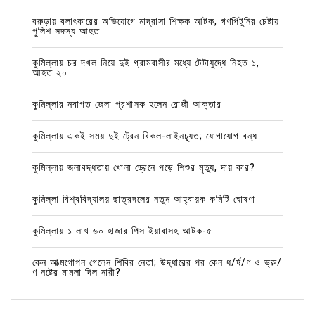
বরুড়ায় বলাৎকারের অভিযোগে মাদ্রাসা শিক্ষক আটক, গণপিটুনির চেষ্টায়
পুলিশ সদস্য আহত
কুমিল্লায় চর দখল নিয়ে দুই গ্রামবাসীর মধ্যে টেটাযুদ্ধে নিহত ১,
আহত ২০
কুমিল্লার নবাগত জেলা প্রশাসক হলেন রোজী আক্তার
কুমিল্লায় একই সময় দুই ট্রেন বিকল-লাইনচ্যুত; যোগাযোগ বন্ধ
কুমিল্লায় জলাবদ্ধতায় খোলা ড্রেনে পড়ে শিশুর মৃত্যু, দায় কার?
কুমিল্লা বিশ্ববিদ্যালয় ছাত্রদলের নতুন আহ্বায়ক কমিটি ঘোষণা
কুমিল্লায় ১ লাখ ৬০ হাজার পিস ইয়াবাসহ আটক-৫
কেন আত্মগোপন গেলেন শিবির নেতা; উদ্ধারের পর কেন ধ/র্ষ/ণ ও ভ্রু/
ণ নষ্টের মামলা দিল নারী?