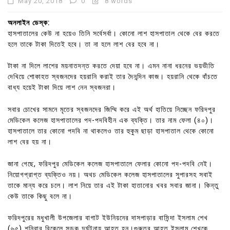
May 20, 2018
0
8 words
অনলাইন ডেস্ক:
হাসপাতালের কেউ না হয়েও তিনি সর্বেসর্বা। কোনো লাশ হাসপাতাল থেকে বের করতে
হলে তাকে টাকা দিতেই হবে। তা না হলে লাশ বের হবে না।
টাকা না দিলে লাশের ময়নাতদন্ত করতে দেয়া হবে না। এমন নানা ধরনের ভয়ভীতি
দেখিয়ে শোকাহত স্বজনদের হয়রানি করাই তার দৈনন্দিন কাজ। হয়রানি থেকে বাঁচতে
বাধ্য হয়েই টাকা দিয়ে লাশ নেন স্বজনরা।
সবার চোখের সামনে মৃতের স্বজনদের জিম্মি করে এই অর্থ হাতিয়ে নিচ্ছেন ফরিদপুর
মেডিকেল কলেজ হাসপাতালের পদ-পদবিহীন এক ব্যক্তি। তার নাম ফেলা (৪০)।
হাসপাতালে তার কোনো পদবি না থাকলেও তার হুকুম ছাড়া হাসপাতাল থেকে কোনো
লাশ বের হয় না।
জানা গেছে, ফরিদপুর মেডিকেল কলেজ হাসপাতালে ফেলার কোনো পদ-পদবি নেই।
নিয়োগপ্রাপ্ত ব্যক্তিও নয়। অথচ মেডিকেল কলেজ হাসপাতালের সুপারসহ সবাই
তাকে মান্য করে চলে। লাশ নিয়ে তার এই টাকা হাতানোর খবর সবার জানা। কিন্তু
কেউ তাকে কিছু বলে না।
ফরিদপুরের মধুখালী উপজেলার বাগাট ইউনিয়নের দাসপাড়ার বাসিন্দা ইসলাম শেখ
(৬৫) শনিবার বিকেলে সড়ক দুর্ঘটনায় আহত হন।গুরুতর আহত ইসলাম শেখকে