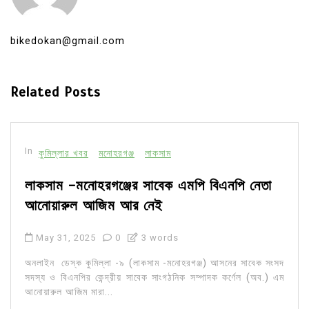
bikedokan@gmail.com
Related Posts
In
কুমিল্লার খবর
মনোহরগঞ্জ
লাকসাম
লাকসাম -মনোহরগঞ্জের সাবেক এমপি বিএনপি নেতা
আনোয়ারুল আজিম আর নেই
May 31, 2025
0
3 words
অনলাইন ডেস্ক কুমিল্লা -৯ (লাকসাম -মনোহরগঞ্জ) আসনের সাবেক সংসদ
সদস্য ও বিএনপির কেন্দ্রীয় সাবেক সাংগঠনিক সম্পাদক কর্ণেল (অব.) এম
আনোয়ারুল আজিম মারা...