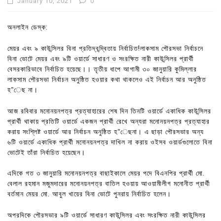
January 10, 2021
0
অনলাইন ডেস্ক:
মেয়র এবং ৯ কাউন্সিলর বিনা প্রতিদ্বন্দ্বিতায় নির্বাচিত!লাকসাম পৌরসভা নির্বাচনে
বিনা ভোটে মেয়র এবং ৯টি ওয়ার্ডে সাধারণ ও সংরক্ষিত নারী কাউন্সিলর প্রার্থী
বেসরকারিভাবে নির্বাচিত হয়েছে।। তৃতীয় ধাপে আগামী ৩০ জানুয়ারি কুমিল্লার
লাকসাম পৌরসভা নির্বাচন অনুষ্ঠিত হওয়ার কথা থাকলেও এই নির্বাচন আর অনুষ্ঠিত
হ”েছ না।
আজ রবিবার মনোনয়নপত্র প্রত্যাহারের শেষ দিন তিনটি ওয়ার্ডে একাধিক কাউন্সিলর
প্রার্থী থাকায় প্রতিটি ওয়ার্ডে একজন প্রার্থী রেখে অন্যরা মনোনয়নপত্র প্রত্যাহার
করায় সংশ্লিষ্ট ওয়ার্ডে আর নির্বাচন অনুষ্ঠিত হ”েছনা। এ ছাড়া পৌরসভার অন্য
৬টি ওয়ার্ডে একাধিক প্রার্থী মনোনয়নপত্র দাখিল না করায় ওইসব ওয়ার্ডগুলোতে বিনা
ভোটেই তাঁরা নির্বাচিত হয়েছেন।
এদিকে গত ৩ জানুয়ারি মনোনয়নপত্র বাছাইকালে মেয়র পদে বিএনপির প্রার্থী মো.
বেলাল রহমান মজুমদারের মনোনয়নপত্র বাতিল হওয়ায় আওয়ামীলীগ মনোনীত প্রার্থী
বর্তমান মেয়র মো. আবুল খায়ের বিনা ভোটে পুনরায় নির্বাচিত হলেন।
অপরদিকে পৌরসভার ৯টি ওয়ার্ডে সাধারণ কাউন্সিলর এবং সংরক্ষিত নারী কাউন্সিলর