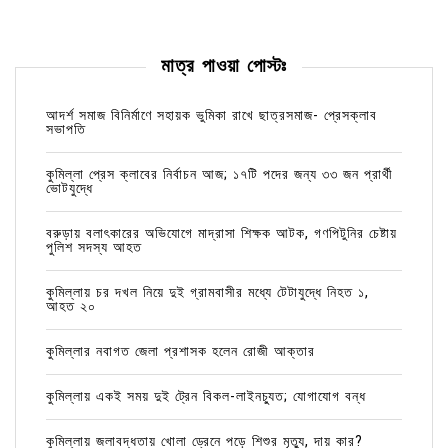
মাত্র পাওয়া পোস্টঃ
আদর্শ সমাজ বিনির্মাণে সহায়ক ভুমিকা রাখে ছাত্রসমাজ- প্রেসক্লাব
সভাপতি
কুমিল্লা প্রেস ক্লাবের নির্বাচন আজ; ১৭টি পদের জন্য ৩৩ জন প্রার্থী
ভোটযুদ্ধে
বরুড়ায় বলাৎকারের অভিযোগে মাদ্রাসা শিক্ষক আটক, গণপিটুনির চেষ্টায়
পুলিশ সদস্য আহত
কুমিল্লায় চর দখল নিয়ে দুই গ্রামবাসীর মধ্যে টেটাযুদ্ধে নিহত ১,
আহত ২০
কুমিল্লার নবাগত জেলা প্রশাসক হলেন রোজী আক্তার
কুমিল্লায় একই সময় দুই ট্রেন বিকল-লাইনচ্যুত; যোগাযোগ বন্ধ
কুমিল্লায় জলাবদ্ধতায় খোলা ড্রেনে পড়ে শিশুর মৃত্যু, দায় কার?