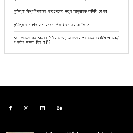
কুমিল্লা বিশ্ববিদ্যালয় ছাত্রদলের নতুন আহ্বায়ক কমিটি ঘোষণা
কুমিল্লায় ১ লাখ ৬০ হাজার পিস ইয়াবাসহ আটক-৫
কেন আত্মগোপন গেলেন শিবির নেতা; উদ্ধারের পর কেন ধ/র্ষ/ণ ও ভ্রু/
ণ নষ্টের মামলা দিল নারী?