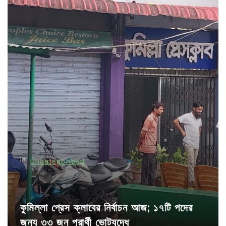
n
a
v
i
g
a
t
i
o
n
In
Uncategorized
কুমিল্লা প্রেস ক্লাবের নির্বাচন আজ; ১৭টি পদের
জন্য ৩৩ জন প্রার্থী ভোটযুদ্ধে