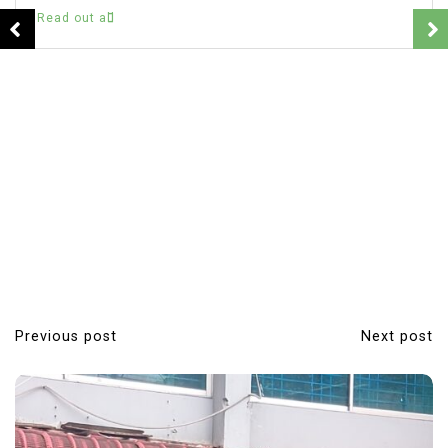
Read out all
Previous post
Next post
P
o
s
t