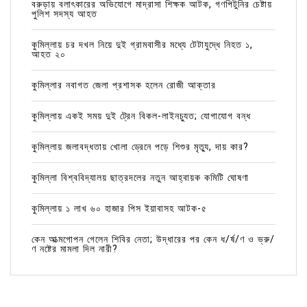
বরুড়ায় বলাৎকারের অভিযোগে মাদ্রাসা শিক্ষক আটক, গণপিটুনির চেষ্টায়
পুলিশ সদস্য আহত
কুমিল্লায় চর দখল নিয়ে দুই গ্রামবাসীর মধ্যে টেটাযুদ্ধে নিহত ১,
আহত ২০
কুমিল্লার নবাগত জেলা প্রশাসক হলেন রোজী আক্তার
কুমিল্লায় একই সময় দুই ট্রেন বিকল-লাইনচ্যুত; যোগাযোগ বন্ধ
কুমিল্লায় জলাবদ্ধতায় খোলা ড্রেনে পড়ে শিশুর মৃত্যু, দায় কার?
কুমিল্লা বিশ্ববিদ্যালয় ছাত্রদলের নতুন আহ্বায়ক কমিটি ঘোষণা
কুমিল্লায় ১ লাখ ৬০ হাজার পিস ইয়াবাসহ আটক-৫
কেন আত্মগোপন গেলেন শিবির নেতা; উদ্ধারের পর কেন ধ/র্ষ/ণ ও ভ্রু/
ণ নষ্টের মামলা দিল নারী?