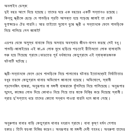
অনলাইন ডেস্ক:
দুই বছর আগে বিয়ে হয়েছে। তাদের ঘরে এক বছরের একটি সন্তানও রয়েছে।
কিন্তু স্ত্রীকে ছেড়ে যে শাশুড়ির প্রতি আসক্ত হয়ে পড়েছে জামাই তা কেউ
ঘুণাক্ষরেও টের পায়নি। আর তাইতো সুযোগ বুঝে স্ত্রী ও সন্তানকে ফেলে শাশুড়িকে
নিয়ে পালিয়ে গেল জামাই!
এরপর থেকে অসুস্থ বাবাকে নিয়ে অসহায় অবস্থায় জীবন-যাপন করছে সেই বধূ।
শাশুড়ি-জামাইয়ের এই কাণ্ড লোক মুখে ছড়িয়ে পড়তেই রীতিমতো লোক হাসাহাসি
শুরু হয়ে গিয়েছে গ্রামে।ভারতের পূর্ব বর্ধমানের কেতুগ্রামে এই ন্যাক্কারজনক
ঘটনাটি ঘটেছে।
স্ত্রী-সন্তানকে ফেলে রেখে শাশুড়িকে নিয়ে পালানোর ঘটনায় ইতোমধ্যেই নির্যাতিতার
বধূর তরফে কেতুগ্রাম থানায় অভিযোগ জানানো হয়েছে। অভিযোগে, স্বামী
প্রসেনজিৎ হাজরা, অনুরূপার মা মঙ্গলী হাজরাকে ফুঁসলিয়ে নিয়ে পালিয়েছে। অনুরূপার
সন্দেহ, কাজের লোভ দিয়ে কোথাও নিয়ে গিয়ে তার মাকে বিক্রি করে দিয়েছে স্বামী।
প্রায় দু’সপ্তাহ ধরে তাদের কোনো সন্ধান পাওয়া যায়নি বলে জানা গেছে।
অনুরুপার বাবার বাড়ি কেতুগ্রাম থানার বহরান গ্রামে। বাবা কৃষ্ণ বর্মন পেশায়
হকার। তিনি ফুচকা বিক্রি করেন। অনুরূপার মা মঙ্গলী দেবী গৃহবধূ। অনুরুপা তাদের