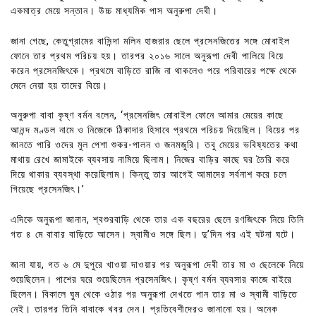
একমাত্র মেয়ে সন্তান। উচ্চ মাধ্যমিক পাস অনুরুপা দেবী।
জানা গেছে, কেতুগ্রামের বাসিন্দা মলিন হাজরার ছেলে প্রসেনজিতের সঙ্গে মোবাইল
ফোনে তার প্রথম পরিচয় হয়। তারপর ২০১৬ সালে অনুরূপা দেবী পালিয়ে বিয়ে
করেন প্রসেনজিৎকে। প্রথমে বাড়িতে রাজি না থাকলেও পরে পরিবারের পক্ষে থেকে
মেনে নেয়া হয় তাদের বিয়ে।
অনুরুপা বাবা কৃষ্ণ বর্মন বলেন, ‘প্রসেনজিৎ মোবাইল ফোনে আমার মেয়ের কাছে
আনন্দ মণ্ডল নামে ও নিজেকে ঠিকাদার হিসাবে প্রথমে পরিচয় দিয়েছিল। বিয়ের পর
জানতে পারি ওদের মুল পেশা শুকর-পালন ও জনমজুরি। তবু মেয়ের ভবিষ্যতের কথা
মাথায় রেখে জামাইকে ব্যবসায় নামিয়ে ছিলাম। নিজের বাড়ির কাছে ঘর তৈরি করে
দিয়ে থাকার ব্যবস্থা করেছিলাম। কিন্তু তার আগেই আমাদের সর্বনাশ করে চলে
গিয়েছে প্রসেনজিৎ।’
এদিকে অনুরূপা জানান, শ্বশুরবাড়ি থেকে তার এক বছরের ছেলে রণজিৎকে নিয়ে তিনি
গত ৪ মে বাবার বাড়িতে আসেন। স্বামীও সঙ্গে ছিল। দু’দিন পর এই ঘটনা ঘটে।
জানা যায়, গত ৬ মে দুপুরে খাওয়া দাওয়ার পর অনুরূপা দেবী তার মা ও ছেলেকে নিয়ে
শুয়েছিলেন। পাশের ঘরে শুয়েছিলেন প্রসেনজিৎ। কৃষ্ণ বর্মন ব্যবসার কাজে বাইরে
ছিলেন। বিকালে ঘুম থেকে ওঠার পর অনুরূপা দেখতে পান তার মা ও স্বামী বাড়িতে
নেই। তারপর তিনি বাবাকে খবর দেন। প্রতিবেশীদেরও জানানো হয়। অনেক