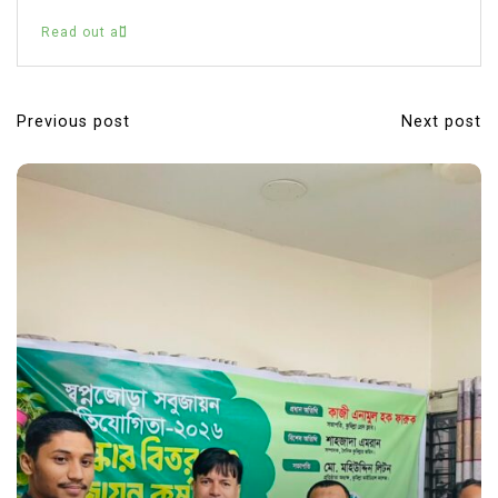
Read out all
Previous post
Next post
P
o
s
t
n
a
v
i
g
a
t