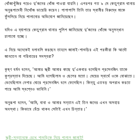
খোঁজাখুঁজির পরেও দু’জনের খোঁজ পাওয়া যায়নি। এপরপর গত ৯ মে কেতুগ্রাম থানায়
অনুরূপাদেবী নিখোঁজ ডায়েরি করেন। পাশাপাশি তিনি তার স্বামীর বিরুদ্ধে মাকে
ফুঁসলিয়ে নিয়ে পালানোর অভিযোগ জানিয়েছেন।
যদিও এ ব্যাপারে কেতুগ্রাম থানার পুলিশ জানিয়েছে দু’জনের খোঁজে অনুসন্ধান
চালানো হচ্ছে।
এ নিয়ে অনেকেই বলাবলি করছেন তাহলে জামাই-শাশুড়ির এই পরকীয়া কি আদৌ
জানতেন না পরিবারের সদস্যরা?
কৃষ্ণ বর্মন বলেন, ‘আমার স্ত্রী আমার কাছে দু’একবার বলেছিল প্রসেনজিৎ তাকে
কুপ্রস্তাব দিয়েছে। আমি বলেছিলাম ও ছেলের মতো। মেয়ের স্বার্থে ওকে বোঝাতে।
ভেবেছিলাম নেশার ঘোরে প্রসেনজিৎ বলে ফেলেছিল। কিন্তু এতবড় অপরাধ করতে
পারে আমি স্বপ্নেও ভাবিনি।’
অনুরূপা বলেন, ‘আমি, বাবা ও আমার সন্তান এই তিন জনের এখন অসহায়
অবস্থা। কিভাবে বেঁচে থাকব সেটাই এখন চিন্তার।’
স্ত্রী-সন্তানকে রেখে শাশুড়িকে নিয়ে পালাল জামাই!