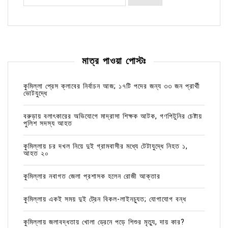
মাত্র পাওয়া পোস্টঃ
কুমিল্লা প্রেস ক্লাবের নির্বাচন আজ; ১৭টি পদের জন্য ৩৩ জন প্রার্থী
ভোটযুদ্ধে
বরুড়ায় বলাৎকারের অভিযোগে মাদ্রাসা শিক্ষক আটক, গণপিটুনির চেষ্টায়
পুলিশ সদস্য আহত
কুমিল্লায় চর দখল নিয়ে দুই গ্রামবাসীর মধ্যে টেটাযুদ্ধে নিহত ১,
আহত ২০
কুমিল্লার নবাগত জেলা প্রশাসক হলেন রোজী আক্তার
কুমিল্লায় একই সময় দুই ট্রেন বিকল-লাইনচ্যুত; যোগাযোগ বন্ধ
কুমিল্লায় জলাবদ্ধতায় খোলা ড্রেনে পড়ে শিশুর মৃত্যু, দায় কার?