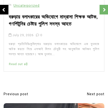
In
Uncategorized
বরুড়ায় বলাৎকারের অভিযোগে মাদ্রাসা শিক্ষক আটক,
গণপিটুনির চেষ্টায় পুলিশ সদস্য আহত
July 29, 2026
0
বরুড়া প্রতিনিধিঃকুমিল্লার বরুড়ায় বলাৎকারের অভিযোগে এক যুবককে
আটক করতে গিয়ে এসআই মিশন চৌধুরী সহ আনুমানিক আটজন পুলিশ
সদস্য আহত হয়েছেন। আজ বুধবার...
Read out all
Previous post
Next post
P
o