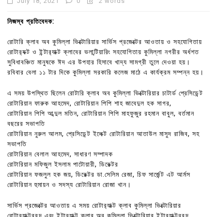
July 18, 2021
0
2 words
নিজস্ব প্রতিবেদক:
রোটারি ক্লাব অব কুমিল্লা ভিক্টোরিয়ার সার্ভিস প্রজেক্টের আওতায় ও সহযোগিতায়
রোটার‍্যক্ট ও ইন্টার‍্যাক্ট ক্লাবের ভলান্টিয়ারিং সহযোগিতায় কুমিল্লা নগরীর অর্ধশত
সুবিধাবঞ্চিত মানুষকে ঈদ এর উপহার হিসাবে খাদ্য সামগ্রী তুলে দেওয়া হয়।
রবিবার বেলা ১১ টার দিকে কুমিল্লা সরকারি কলেজ মাঠে এ কার্যক্রম সম্পন্ন হয়।
এ সময় উপস্থিত ছিলেন রোটারি ক্লাব অব কুমিল্লা ভিক্টোরিয়ার চাটার্ড প্রেসিডেন্ট
রোটারিয়ান ফারুক আহমেদ, রোটারিয়ান পিপি শাহ জাবেদুল হক সাগর,
রোটারিয়ান পিপি আব্দুল মতিন, রোটারিয়ান পিপি মাহফুজুর রহমান বাবুল, বর্তমান
বছরের সভাপতি
রোটারিয়ান নুরুল আলম, প্রেসিডেন্ট ইলেক্ট রোটারিয়ান আতাউল মাসুদ রাজিব, সহ
সভাপতি
রোটারিয়ান বেলাল আহমেদ, সাধারণ সম্পাদক
রোটারিয়ান মফিজুল ইসলাম পাটোয়ারী, ডিরেক্টর
রোটারিয়ান ফজলুল হক জয়, ডিরেক্টর ডা.সেলিম রেজা, চিফ সার্জেন্ট এট আর্মস
রোটারিয়ান হুমায়ন ও সদস্য রোটারিয়ান রোজা খান।
সার্ভিস প্রজেক্টের আওতায় এ সময় রোটার‍্যাক্ট ক্লাব কুমিল্লা ভিক্টোরিয়ার
রোটার‍্যাক্টরবৃন্দ এবং ইন্টার‍্যাক্ট ক্লাব অব কুমিল্লা ভিক্টোরিয়ার ইন্টার‍্যাক্টরবৃন্দ