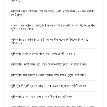
সভাপতি
কুমিল্লা প্রেস ক্লাবের নির্বাচন আজ; ১৭টি পদের জন্য ৩৩ জন প্রার্থী
ভোটযুদ্ধে
বরুড়ায় বলাৎকারের অভিযোগে মাদ্রাসা শিক্ষক আটক, গণপিটুনির চেষ্টায়
পুলিশ সদস্য আহত
কুমিল্লায় চর দখল নিয়ে দুই গ্রামবাসীর মধ্যে টেটাযুদ্ধে নিহত ১,
আহত ২০
কুমিল্লার নবাগত জেলা প্রশাসক হলেন রোজী আক্তার
কুমিল্লায় একই সময় দুই ট্রেন বিকল-লাইনচ্যুত; যোগাযোগ বন্ধ
কুমিল্লায় জলাবদ্ধতায় খোলা ড্রেনে পড়ে শিশুর মৃত্যু, দায় কার?
কুমিল্লা বিশ্ববিদ্যালয় ছাত্রদলের নতুন আহ্বায়ক কমিটি ঘোষণা
কুমিল্লায় ১ লাখ ৬০ হাজার পিস ইয়াবাসহ আটক-৫