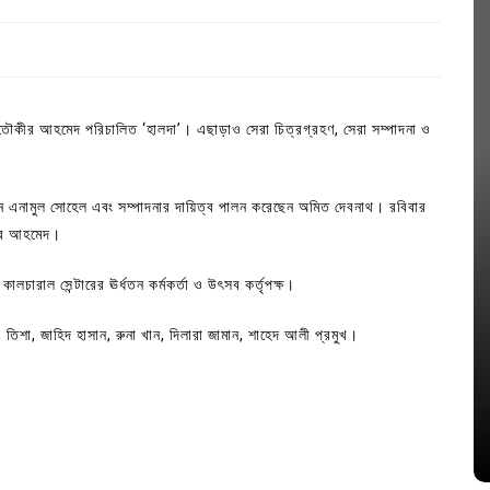
ছে তৌকীর আহমেদ পরিচালিত ‘হালদা’। এছাড়াও সেরা চিত্রগ্রহণ, সেরা সম্পাদনা ও
িলেন এনামুল সোহেল এবং সম্পাদনার দায়িত্ব পালন করেছেন অমিত দেবনাথ। রবিবার
কির আহমেদ।
 কালচারাল সেন্টারের ঊর্ধতন কর্মকর্তা ও উৎসব কর্তৃপক্ষ।
In
Uncategorized
িশা, জাহিদ হাসান, রুনা খান, দিলারা জামান, শাহেদ আলী প্রমুখ।
জ; ১৭টি
আদর্শ সমাজ বিনির্মাণে সহায়ক ভুমিকা রাখে
ে
ছাত্রসমাজ- প্রেসক্লাব সভাপতি
August 6, 2026
0