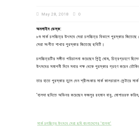
May 28, 2018
0
অনলাইন ডেস্ক:
৮ম সার্ক চলচ্চিত্র উৎসবে সেরা চলচ্চিত্র বিভাগে পুরস্কার জিতে
সেরা সংগীত শাখায় পুরস্কার জিতেছে ছবিটি।
চলচ্চিত্রটির সঙ্গীত পরিচালনা করেছেন পিন্টু ঘোষ, চিত্রগ্রহণে ছ
উৎসবের সমাপনী দিনে সবার পক্ষ থেকে পুরস্কার গ্রহণ করেন তৌ
তার হাতে পুরস্কার তুলে দেন শ্রীলংকায় সার্ক কালচারাল সেন্টারে সার্ক
In
Uncategorized
‘হালদা ছবিতে অভিনয় করেছেন ফজলুর রহমান বাবু, মোশাররফ করিম, ত
কুমিল্লা প্রেস ক্লাবের নির্বাচন আ
পদের জন্য ৩৩ জন প্রার্থী ভোটযুদ্ধ
সার্ক চলচ্চিত্র উৎসবে সেরা ছবি বাংলাদেশের 'হালদা'
July 30, 2026
0
3 words