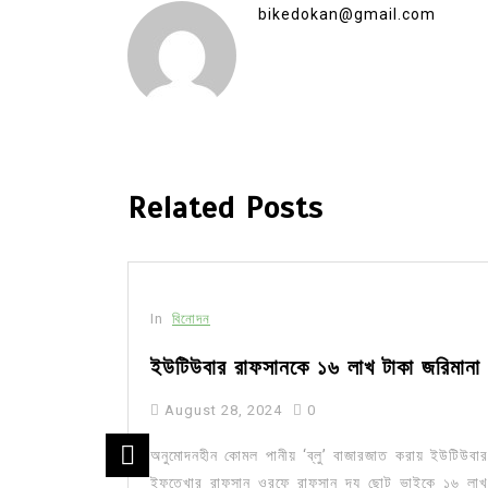
bikedokan@gmail.com
Related Posts
In
বিনোদন
রেপ্তার
ইউটিউবার রাফসানকে ১৬ লাখ টাকা জরিমানা
August 28, 2024
0
দ আফ্রিদিকে
অনুমোদনহীন কোমল পানীয় ‘ব্লু’ বাজারজাত করায় ইউটিউবার
াল মহানগরের
ইফতেখার রাফসান ওরফে রাফসান দ্য ছোট ভাইকে ১৬ লাখ