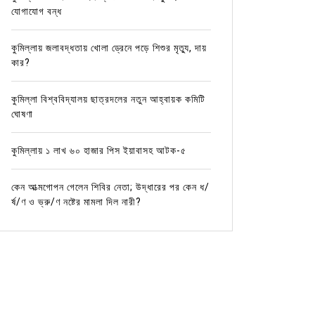
যোগাযোগ বন্ধ
কুমিল্লায় জলাবদ্ধতায় খোলা ড্রেনে পড়ে শিশুর মৃত্যু, দায়
কার?
কুমিল্লা বিশ্ববিদ্যালয় ছাত্রদলের নতুন আহ্বায়ক কমিটি
ঘোষণা
কুমিল্লায় ১ লাখ ৬০ হাজার পিস ইয়াবাসহ আটক-৫
কেন আত্মগোপন গেলেন শিবির নেতা; উদ্ধারের পর কেন ধ/
র্ষ/ণ ও ভ্রু/ণ নষ্টের মামলা দিল নারী?
In
বিনোদন
In
বিনোদন
আবারও বিয়ে করলেন নায়িকা পূর্ণিমা
কনসার্টে
July 21, 2022
0
1 word
Februa
বিনোদন ডেস্ক:ঢাকাই সিনেমার জনপ্রিয় নায়িকা পূর্ণিমা আবারও
অনলাইন ডেস
বিয়ে করেছেন। পাত্র আধফাকুর রহমান রবিন। দেশের একটি
নায়িকা। বড়