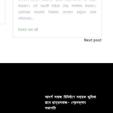
করেছেন। এই গুঞ্জনটি ছড়িয়ে গেছে সামাজিক মাধ্যমে।
এরইমধ্যে অনেকেই নিজেদের সোশ্যাল হ্যান্ডেল থেকে
অভিনেতার...
Read out all
Next post
আদর্শ সমাজ বিনির্মাণে সহায়ক ভুমিকা
রাখে ছাত্রসমাজ- প্রেসক্লাব
সভাপতি