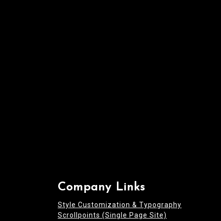
a
t
i
o
n
Company Links
Style Customization & Typography
Scrollpoints (Single Page Site)