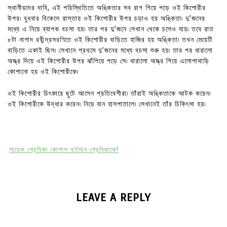
স্থানীয়দের দাবি, এই পরিস্থিতিতে অঙ্কিতার সব রাগ গিয়ে পড়ে ওই কিশোরীর
উপর৷ বুধবার বিকেলে রাস্তায় ওই কিশোরীর উপর চড়াও হয় অঙ্কিতা৷ দু’জনের
মধ্যে এ নিয়ে ব্যাপক বচসা হয়৷ তার পর দু’জনে সেখান থেকে চলেও যায়৷ তবে রাত
৮টা নাগাদ রবীন্দ্রসরণিতে ওই কিশোরীর বাড়িতে হাজির হয় অঙ্কিতা৷ তখন মেয়েটি
বাড়িতে একাই ছিল৷ সেখানে প্রথমে দু’জনের মধ্যে বচসা শুরু হয়৷ তার পর ধারালো
অস্ত্র দিয়ে ওই কিশোরীর উপর ঝাঁপিয়ে পড়ে সে৷ ধারালো অস্ত্র গিয়ে এলোপাথাড়ি
কোপানো হয় ওই কিশোরীকে৷
ওই কিশোরীর চিৎকারে ছুটে আসেন প্রতিবেশীরা৷ তাঁরাই অঙ্কিতাকে আটক করেন৷
ওই কিশোরীকে উদ্ধার করেন৷ নিয়ে যান হাসপাতালে৷ সেখানেই তাঁর চিকিৎসা হয়৷
সাবেক প্রেমিকা কোপাল বর্তমান প্রেমিকাকে!
LEAVE A REPLY