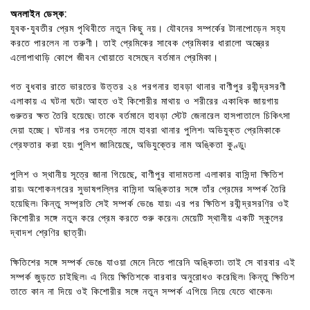
অনলাইন ডেস্ক:
যুবক-যুবতীর প্রেম পৃথিবীতে নতুন কিছু নয়। যৌবনের সম্পর্কের টানাপোড়েন সহ্য
করতে পারলেন না তরুণী। তাই প্রেমিকের সাবেক প্রেমিকার ধারালো অস্ত্রের
এলোপাথাড়ি কোপে জীবন খোয়াতে বসেছেন বর্তমান প্রেমিকা।
গত বুধবার রাতে ভারতের উত্তর ২৪ পরগনার হাবড়া থানার বাণীপুর রবীন্দ্রসরণী
এলাকায় এ ঘটনা ঘটে৷ আহত ওই কিশোরীর মাথায় ও শরীরের একাধিক জায়গায়
গুরুতর ক্ষত তৈরি হয়েছে৷ তাকে বর্তমানে হাবড়া স্টেট জেনারেল হাসপাতালে চিকিৎসা
দেয়া হচ্ছে। ঘটনার পর তদন্তে নামে হাবরা থানার পুলিশ৷ অভিযুক্ত প্রেমিকাকে
গ্রেফতার করা হয়৷ পুলিশ জানিয়েছে, অভিযুক্তের নাম অঙ্কিতা কুণ্ডু৷
পুলিশ ও স্থানীয় সূত্রে জানা গিয়েছে, বাণীপুর বাদামতলা এলাকার বাসিন্দা ক্ষিতিশ
রায়৷ অশোকনগরের সুভাষপল্লির বাসিন্দা অঙ্কিতার সঙ্গে তাঁর প্রেমের সম্পর্ক তৈরি
হয়েছিল৷ কিন্তু সম্প্রতি সেই সম্পর্ক ভেঙে যায়৷ এর পর ক্ষিতিশ রবীন্দ্রসরণির ওই
কিশোরীর সঙ্গে নতুন করে প্রেম করতে শুরু করেন৷ মেয়েটি স্থানীয় একটি স্কুলের
দ্বাদশ শ্রেণির ছাত্রী৷
ক্ষিতিশের সঙ্গে সম্পর্ক ভেঙে যাওয়া মেনে নিতে পারেনি অঙ্কিতা৷ তাই সে বারবার এই
সম্পর্ক জুড়তে চাইছিল৷ এ নিয়ে ক্ষিতিশকে বারবার অনুরোধও করেছিল৷ কিন্তু ক্ষিতিশ
তাতে কান না দিয়ে ওই কিশোরীর সঙ্গে নতুন সম্পর্ক এগিয়ে নিয়ে যেতে থাকেন৷