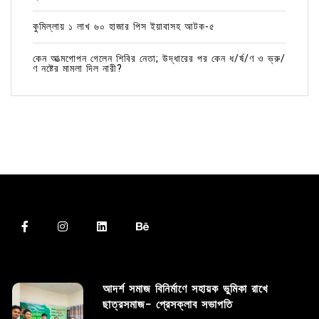
কুমিল্লায় ১ লাখ ৬০ হাজার পিস ইয়াবাসহ আটক-৫
কেন আত্মগোপন গেলেন শিবির নেতা; উদ্ধারের পর কেন ধ/র্ষ/ণ ও ভ্রু/
ণ নষ্টের মামলা দিল নারী?
আদর্শ সমাজ বিনির্মাণে সহায়ক ভুমিকা রাখে
ছাত্রসমাজ- প্রেসক্লাব সভাপতি