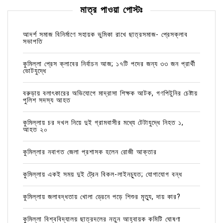
মাত্র পাওয়া পোস্টঃ
আদর্শ সমাজ বিনির্মাণে সহায়ক ভুমিকা রাখে ছাত্রসমাজ- প্রেসক্লাব
সভাপতি
কুমিল্লা প্রেস ক্লাবের নির্বাচন আজ; ১৭টি পদের জন্য ৩৩ জন প্রার্থী
ভোটযুদ্ধে
বরুড়ায় বলাৎকারের অভিযোগে মাদ্রাসা শিক্ষক আটক, গণপিটুনির চেষ্টায়
পুলিশ সদস্য আহত
কুমিল্লায় চর দখল নিয়ে দুই গ্রামবাসীর মধ্যে টেটাযুদ্ধে নিহত ১,
আহত ২০
কুমিল্লার নবাগত জেলা প্রশাসক হলেন রোজী আক্তার
কুমিল্লায় একই সময় দুই ট্রেন বিকল-লাইনচ্যুত; যোগাযোগ বন্ধ
কুমিল্লায় জলাবদ্ধতায় খোলা ড্রেনে পড়ে শিশুর মৃত্যু, দায় কার?
কুমিল্লা বিশ্ববিদ্যালয় ছাত্রদলের নতুন আহ্বায়ক কমিটি ঘোষণা