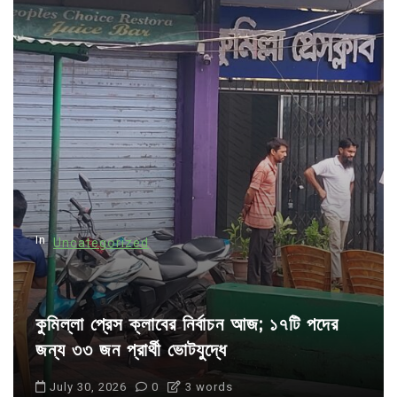
a
v
i
g
a
t
i
o
n
In
Uncategorized
কুমিল্লা প্রেস ক্লাবের নির্বাচন আজ; ১৭টি পদের
জন্য ৩৩ জন প্রার্থী ভোটযুদ্ধে
July 30, 2026
0
3 words