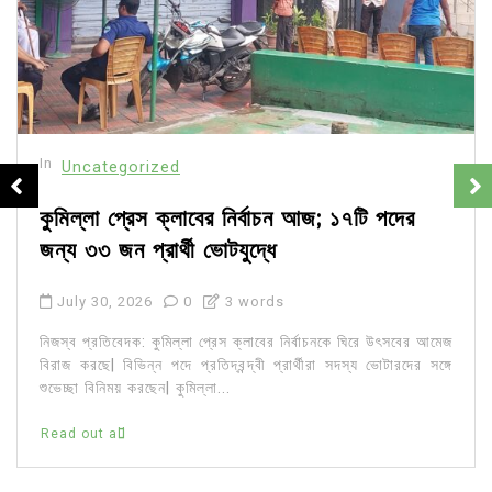
In
Uncategorized
কুমিল্লা প্রেস ক্লাবের নির্বাচন আজ; ১৭টি পদের
জন্য ৩৩ জন প্রার্থী ভোটযুদ্ধে
July 30, 2026
0
3 words
নিজস্ব প্রতিবেদক: কুমিল্লা প্রেস ক্লাবের নির্বাচনকে ঘিরে উৎসবের আমেজ
বিরাজ করছে| বিভিন্ন পদে প্রতিদ্বন্দ্বী প্রার্থীরা সদস্য ভোটারদের সঙ্গে
শুভেচ্ছা বিনিময় করছেন| কুমিল্লা...
Read out all