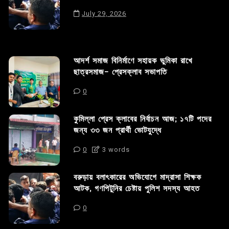
July 29, 2026
আদর্শ সমাজ বিনির্মাণে সহায়ক ভুমিকা রাখে
ছাত্রসমাজ- প্রেসক্লাব সভাপতি
0
কুমিল্লা প্রেস ক্লাবের নির্বাচন আজ; ১৭টি পদের
জন্য ৩৩ জন প্রার্থী ভোটযুদ্ধে
0
3 words
বরুড়ায় বলাৎকারের অভিযোগে মাদ্রাসা শিক্ষক
আটক, গণপিটুনির চেষ্টায় পুলিশ সদস্য আহত
0