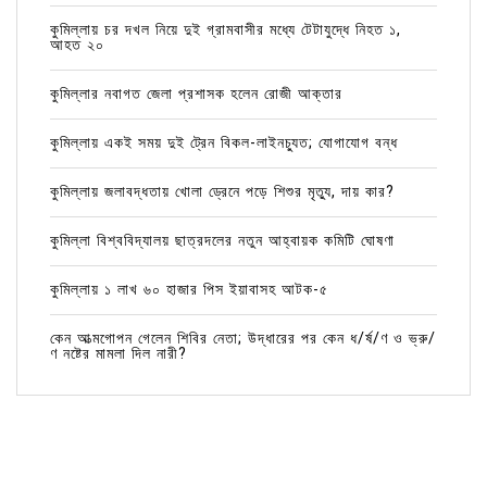
কুমিল্লায় চর দখল নিয়ে দুই গ্রামবাসীর মধ্যে টেটাযুদ্ধে নিহত ১,
আহত ২০
কুমিল্লার নবাগত জেলা প্রশাসক হলেন রোজী আক্তার
কুমিল্লায় একই সময় দুই ট্রেন বিকল-লাইনচ্যুত; যোগাযোগ বন্ধ
কুমিল্লায় জলাবদ্ধতায় খোলা ড্রেনে পড়ে শিশুর মৃত্যু, দায় কার?
কুমিল্লা বিশ্ববিদ্যালয় ছাত্রদলের নতুন আহ্বায়ক কমিটি ঘোষণা
কুমিল্লায় ১ লাখ ৬০ হাজার পিস ইয়াবাসহ আটক-৫
কেন আত্মগোপন গেলেন শিবির নেতা; উদ্ধারের পর কেন ধ/র্ষ/ণ ও ভ্রু/
ণ নষ্টের মামলা দিল নারী?