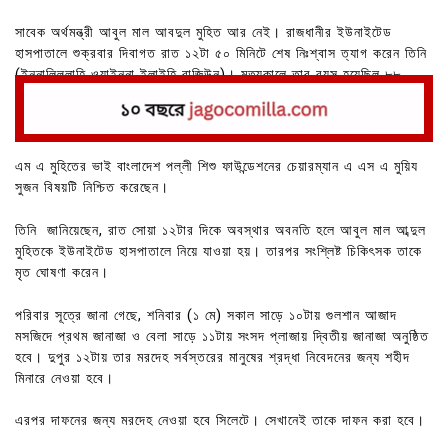
সাবেক অর্থমন্ত্রী আবুল মাল আবদুল মুহিত আর নেই। রাজধানীর ইউনাইটেড
হাসপাতালে শুক্রবার দিবাগত রাত ১২টা ৫০ মিনিটে শেষ নিঃশ্বাস ত্যাগ করেন তিনি
(ইন্নালিল্লাহি ওয়াইন্না ইলাইহি রাজিউন)। মৃত্যুকালে তার বয়স হয়েছিল ৮৮
বছর।
এম এ মুহিতের ভাই বাংলাদেশ পল্লী শিশু ফাউন্ডেশনের চেয়ারম্যান এ এস এ মুয়িয
সুজন বিষয়টি নিশ্চিত করেছেন।
তিনি জানিয়েছেন, রাত সোয়া ১২টার দিকে অবস্থার অবনতি হলে আবুল মাল আব্দুল
মুহিতকে ইউনাইটেড হাসপাতালে নিয়ে যাওয়া হয়। তারপর সংশ্লিষ্ট চিকিৎসক তাকে
মৃত ঘোষণা করেন।
পরিবার সূত্রে জানা গেছে, শনিবার (১ মে) সকাল সাড়ে ১০টায় গুলশান আজাদ
মসজিদে প্রথম জানাজা ও বেলা সাড়ে ১১টায় সংসদ প্লাজায় দ্বিতীয় জানাজা অনুষ্ঠিত
হবে। দুপুর ১২টায় তার মরদেহ সর্বস্তরের মানুষের শ্রদ্ধা নিবেদনের জন্য শহীদ
মিনারে নেওয়া হবে।
এরপর দাফনের জন্য মরদেহ নেওয়া হবে সিলেটে। সেখানেই তাকে দাফন করা হবে।