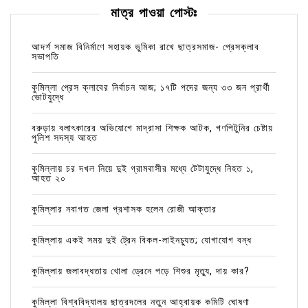
মাত্র পাওয়া পোস্টঃ
আদর্শ সমাজ বিনির্মাণে সহায়ক ভুমিকা রাখে ছাত্রসমাজ- প্রেসক্লাব
সভাপতি
কুমিল্লা প্রেস ক্লাবের নির্বাচন আজ; ১৭টি পদের জন্য ৩৩ জন প্রার্থী
ভোটযুদ্ধে
বরুড়ায় বলাৎকারের অভিযোগে মাদ্রাসা শিক্ষক আটক, গণপিটুনির চেষ্টায়
পুলিশ সদস্য আহত
কুমিল্লায় চর দখল নিয়ে দুই গ্রামবাসীর মধ্যে টেটাযুদ্ধে নিহত ১,
আহত ২০
কুমিল্লার নবাগত জেলা প্রশাসক হলেন রোজী আক্তার
কুমিল্লায় একই সময় দুই ট্রেন বিকল-লাইনচ্যুত; যোগাযোগ বন্ধ
কুমিল্লায় জলাবদ্ধতায় খোলা ড্রেনে পড়ে শিশুর মৃত্যু, দায় কার?
কুমিল্লা বিশ্ববিদ্যালয় ছাত্রদলের নতুন আহ্বায়ক কমিটি ঘোষণা