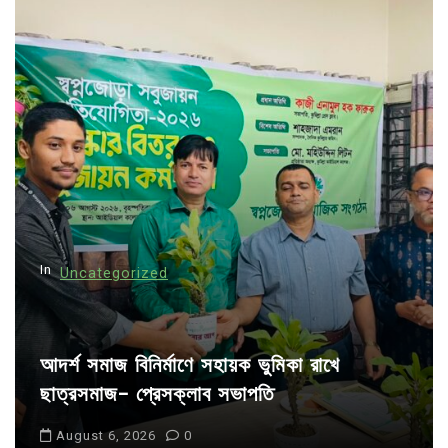
a
v
i
g
a
t
i
o
n
In
Uncategorized
আদর্শ সমাজ বিনির্মাণে সহায়ক ভুমিকা রাখে
ছাত্রসমাজ- প্রেসক্লাব সভাপতি
August 6, 2026
0