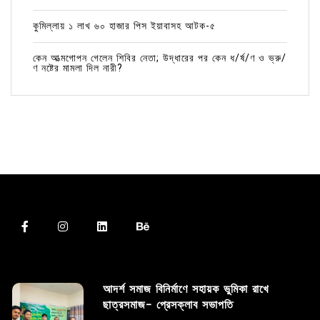
কুমিল্লায় ১ লাখ ৬০ হাজার পিস ইয়াবাসহ আটক-৫
কেন আত্মগোপন গেলেন শিবির নেতা; উদ্ধারের পর কেন ধ/র্ষ/ণ ও ভ্রু/
ণ নষ্টের মামলা দিল নারী?
আদর্শ সমাজ বিনির্মাণে সহায়ক ভুমিকা রাখে
ছাত্রসমাজ- প্রেসক্লাব সভাপতি