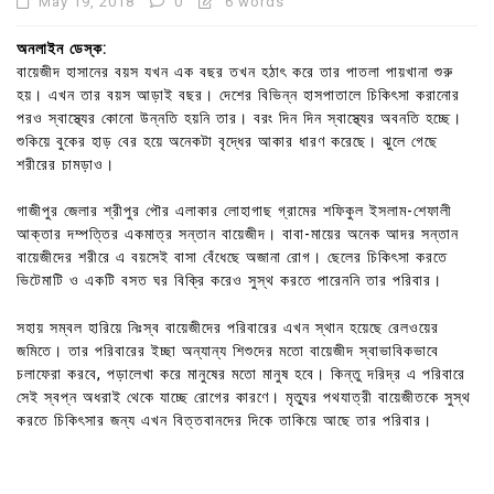
May 19, 2018
0
6 words
অনলাইন ডেস্ক:
বায়েজীদ হাসানের বয়স যখন এক বছর তখন হঠাৎ করে তার পাতলা পায়খানা শুরু
হয়। এখন তার বয়স আড়াই বছর। দেশের বিভিন্ন হাসপাতালে চিকিৎসা করানোর
পরও স্বাস্থ্যের কোনো উন্নতি হয়নি তার। বরং দিন দিন স্বাস্থ্যের অবনতি হচ্ছে।
শুকিয়ে বুকের হাড় বের হয়ে অনেকটা বৃদ্ধের আকার ধারণ করেছে। ঝুলে গেছে
শরীরের চামড়াও।
গাজীপুর জেলার শ্রীপুর পৌর এলাকার লোহাগাছ গ্রামের শফিকুল ইসলাম-শেফালী
আক্তার দম্পত্তির একমাত্র সন্তান বায়েজীদ। বাবা-মায়ের অনেক আদর সন্তান
বায়েজীদের শরীরে এ বয়সেই বাসা বেঁধেছে অজানা রোগ। ছেলের চিকিৎসা করতে
ভিটেমাটি ও একটি বসত ঘর বিক্রি করেও সুস্থ করতে পারেননি তার পরিবার।
সহায় সম্বল হারিয়ে নিঃস্ব বায়েজীদের পরিবারের এখন স্থান হয়েছে রেলওয়ের
জমিতে। তার পরিবারের ইচ্ছা অন্যান্য শিশুদের মতো বায়েজীদ স্বাভাবিকভাবে
চলাফেরা করবে, পড়ালেখা করে মানুষের মতো মানুষ হবে। কিন্তু দরিদ্র এ পরিবারে
সেই স্বপ্ন অধরাই থেকে যাচ্ছে রোগের কারণে। মৃত্যুর পথযাত্রী বায়েজীতকে সুস্থ
করতে চিকিৎসার জন্য এখন বিত্তবানদের দিকে তাকিয়ে আছে তার পরিবার।