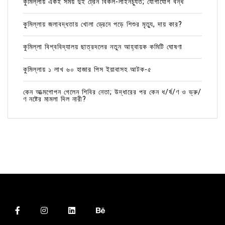
কুমিল্লায় একই সময় দুই ট্রেন বিকল-লাইনচ্যুত; যোগাযোগ বন্ধ
কুমিল্লায় জলাবদ্ধতায় খোলা ড্রেনে পড়ে শিশুর মৃত্যু, দায় কার?
কুমিল্লা বিশ্ববিদ্যালয় ছাত্রদলের নতুন আহ্বায়ক কমিটি ঘোষণা
কুমিল্লায় ১ লাখ ৬০ হাজার পিস ইয়াবাসহ আটক-৫
কেন আত্মগোপন গেলেন শিবির নেতা; উদ্ধারের পর কেন ধ/র্ষ/ণ ও ভ্রু/
ণ নষ্টের মামলা দিল নারী?