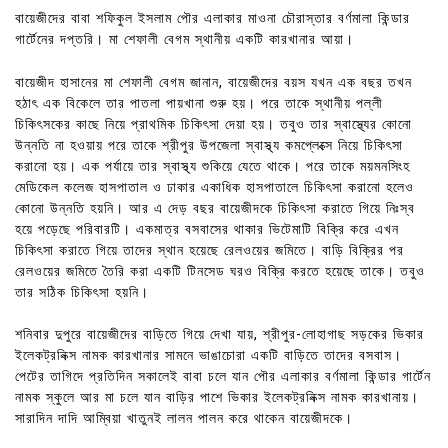
বায়েজীদের বাবা শফিকুল ইসলাম পৌর এলাকার মাওনা চৌরাস্তার বর্ণমালা কিন্ডার
গার্টেনের দপ্তরি। মা শেফালী বেগম স্থানীয় একটি কারখানার আয়া।
বায়েজীদ হাসানের মা শেফালী বেগম জানান, বায়েজীদের বয়স যখন এক বছর তখন
হঠাৎ এক বিকেলে তার পাতলা পায়খানা শুরু হয়। পরে তাকে স্থানীয় পল্লী
চিকিৎসকের কাছে নিয়ে প্রাথমিক চিকিৎসা দেয়া হয়। তবুও তার স্বাস্থ্যের কোনো
উন্নতি না হওয়ায় পরে তাকে শ্রীপুর উপজেলা স্বাস্থ্য কমপ্লেক্সে নিয়ে চিকিৎসা
করানো হয়। এক পর্যায়ে তার স্বাস্থ্য শুকিয়ে যেতে থাকে। পরে তাকে ময়মনসিংহ
মেডিকেল কলেজ হাসপাতাল ও ঢাকার একাধিক হাসপাতালে চিকিৎসা করানো হলেও
কোনো উন্নতি হয়নি। আর এ দেড় বছর বায়েজীদকে চিকিৎসা করাতে গিয়ে নিঃস্ব
হয়ে পড়েছে পরিবারটি। একমাত্র বসবাসের থাকার ভিটেমাটি বিক্রি করে এখন
চিকিৎসা করাতে গিয়ে তাদের স্থান হয়েছে রেলওয়ের জমিতে। বাড়ি বিক্রির পর
রেলওয়ের জমিতে তৈরি করা একটি টিনসেড ঘরও বিক্রি করতে হয়েছে তাকে। তবুও
তার সঠিক চিকিৎসা হয়নি।
শনিবার দুপুরে বায়েজীদের বাড়িতে গিয়ে দেখা যায়, শ্রীপুর-লোহাগাছ সড়কের ভিকার
ইলেকট্রনিক্স নামক কারখানার সামনে ভাঙাচোরা একটি বাড়িতে তাদের বসবাস।
পেটের তাগিদে প্রতিদিন সকালেই বাবা চলে যান পৌর এলাকার বর্ণমালা কিন্ডার গার্টেন
নামক স্কুলে আর মা চলে যান বাড়ির পাশে ভিকার ইলেকট্রনিক্স নামক কারখানায়।
সারাদিন দাদি আম্বিয়া খাতুনই লালন পালন করে থাকেন বায়েজীদকে।