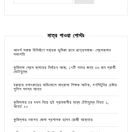
মাত্র পাওয়া পোস্টঃ
আদর্শ সমাজ বিনির্মাণে সহায়ক ভুমিকা রাখে ছাত্রসমাজ- প্রেসক্লাব
সভাপতি
কুমিল্লা প্রেস ক্লাবের নির্বাচন আজ; ১৭টি পদের জন্য ৩৩ জন প্রার্থী
ভোটযুদ্ধে
বরুড়ায় বলাৎকারের অভিযোগে মাদ্রাসা শিক্ষক আটক, গণপিটুনির চেষ্টায়
পুলিশ সদস্য আহত
কুমিল্লায় চর দখল নিয়ে দুই গ্রামবাসীর মধ্যে টেটাযুদ্ধে নিহত ১,
আহত ২০
কুমিল্লার নবাগত জেলা প্রশাসক হলেন রোজী আক্তার