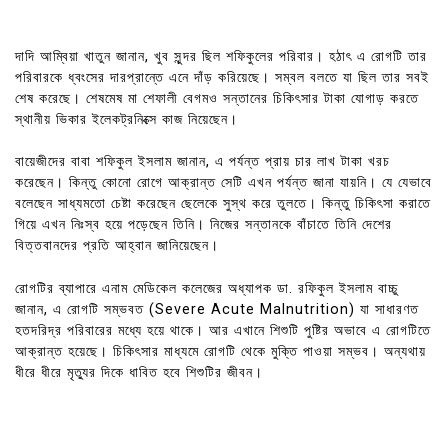
দাদি আম্বিয়া খাতুন জানান, খুব সুন্দর ছিল শফিকুলের পরিবার। হঠাৎ এ রোগটি তার
পরিবারকে ধ্বংসের দারপ্রান্তে এনে দাঁড় করিয়েছে। সম্বল বলতে যা ছিল তার সবই
শেষ করেছে। শেষমেষ মা শেফালী বেগমও সন্তানের চিকিৎসার টাকা যোগাড় করতে
স্থানীয় ভিকার ইলেকট্রনিক্সে কাজ নিয়েছেন।
বায়েজীদের বাবা শফিকুল ইসলাম জানান, এ পর্যন্ত প্রায় চার লাখ টাকা খরচ
করেছেন। কিন্তু কোনো রোগে আক্রান্ত সেটি এখন পর্যন্ত জানা যায়নি। যে যেভাবে
বলেছেন সাধ্যমতো চেষ্টা করেছেন ছেলেকে সুস্থ করে তুলতে। কিন্তু চিকিৎসা করাতে
গিয়ে এখন নিঃস্ব হয়ে পড়েছেন তিনি। নিজের সন্তানকে বাঁচাতে তিনি দেশের
বিত্তবানদের প্রতি আহ্বান জানিয়েছেন।
রোগটির ব্যাপারে এনাম মেডিকেল কলেজের অধ্যাপক ডা. রফিকুল ইসলাম বাচ্চু
জানান, এ রোগটি সম্ভবত (Severe Acute Malnutrition) যা সাধারণত
হতদরিদ্র পরিবারের মধ্যে হয়ে থাকে। আর এখানে শিশুটি পুষ্টির অভাবে এ রোগটিতে
আক্রান্ত হয়েছে। চিকিৎসার মাধ্যমে রোগটি থেকে মুক্তি পাওয়া সম্ভব। অন্যথায়
ধীরে ধীরে মৃত্যুর দিকে ধাবিত হবে শিশুটির জীবন।