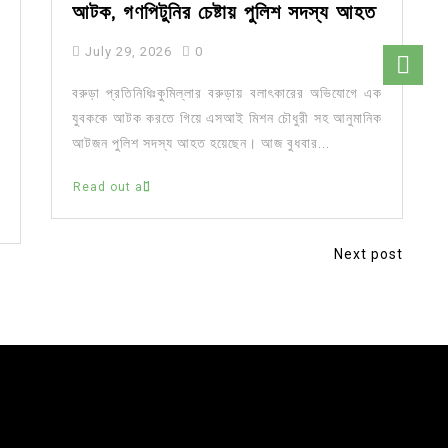
আটক, গণপিটুনির চেষ্টায় পুলিশ সদস্য আহত
July 29, 2026
0
বরুড়া প্রতিনিধিঃকুমিল্লার বরুড়ায় বলাৎকারের অভিযোগে এক
যুবককে আটক করতে গিয়ে এসআই মিশন চৌধুরী সহ আনুমানিক
আটজন পুলিশ সদস্য আহত হয়েছেন। আজ বুধবার...
Read out all
Next post