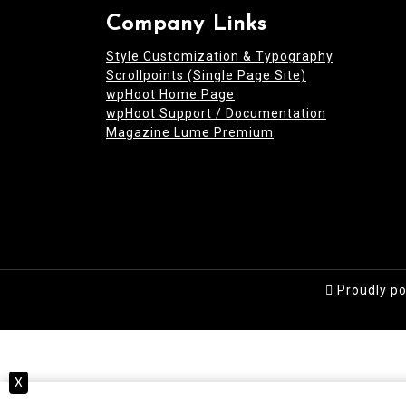
Company Links
Style Customization & Typography
Scrollpoints (Single Page Site)
wpHoot Home Page
wpHoot Support / Documentation
Magazine Lume Premium
Proudly p
X