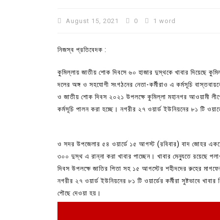
August 15, 2021
0
1 word
নিজস্ব প্রতিবেদক :
কুমিল্লায় জাতীয় শোক দিবসে ৬০ হাজার দুস্থকে খাবার দিয়েছে ক
দলের অঙ্গ ও সহযোগী সংগঠনের নেতা-কর্মীরাও এ কর্মসূচি বাস্তবায়ন
ও জাতীয় শোক দিবস ২০২১ উপলক্ষে কুমিল্লা মহানগর আওয়ামী লীগের
কর্মসূচি পালন করা হচ্ছে। নগরীর ২৭ ওয়ার্ড ইউনিয়নের ৮১ টি ওয়ার্
ও সদর উপজেলার ৫৪ ওয়ার্ডে ১৫ আগস্ট (রবিবার) বাদ জোহর একযোগ
In
Uncategorized
৩০০ দুস্থ এ রান্না করা খাবার পাচ্ছেন। খাবার মেন্যুতে রয়েছে প
কুমিল্লা প্রেস ক্লাবের নির্বাচন আ
দিবস উপলক্ষে জাতির পিতা সহ ১৫ আগস্টের শহীদদের রুহের মাগফে
পদের জন্য ৩৩ জন প্রার্থী ভোটযুদ্ধ
নগরীর ২৭ ওয়ার্ড ইউনিয়নের ৮১ টি ওয়ার্ডের কর্মীরা সুষ্টভাবে খাব
পৌছে দেওয়া হয়।
July 30, 2026
0
3 words