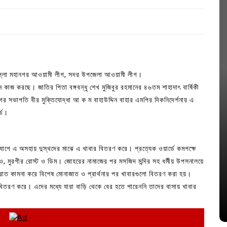
ুমিল্লা মহানগর আওয়ামী লীগ, সদর উপজেলা আওয়ামী লীগ।
ে কাজ করছে। জাতির পিতা বঙ্গবন্ধু শেখ মুজিবুর রহমানের ৪৬তম শাহাদাৎ বার্ষিকী
 সভাপতি বীর মুক্তিযোদ্ধা আ ক ম বাহাউদ্দিন বাহার এমপির দিকনিদের্শনায় এ
ডে।
ে এ অসহায় দুস্থদের মাঝে এ খাবার বিতরণ করে। প্রত্যেক ওয়ার্ডে কমপক্ষে
In
Uncategorized
লাও, মুরগীর রোস্ট ও ডিম। জোহরের নামাজের পর মসজিদ মন্দির সহ ধর্মীয় উপসনালয়ে
জ; ১৭টি
আদর্শ সমাজ বিনির্মাণে সহায়ক ভুমিকা রাখে
রাত কামনা করে বিশেষ মোনাজাত ও প্রার্থনার পর খাবারগুলো বিতরণ করা হয়।
ে
ছাত্রসমাজ- প্রেসক্লাব সভাপতি
ার বিতরণ করে। এদের মধ্যে যারা বাড়ি থেকে বের হতে পারেননি তাদের বাসায় খাবার
August 6, 2026
0