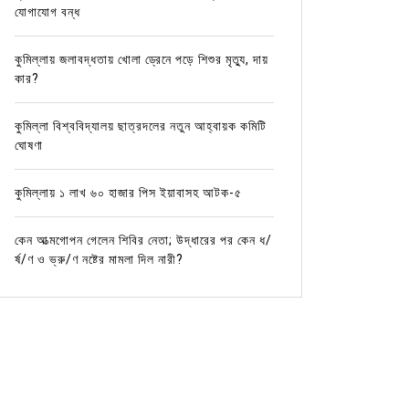
যোগাযোগ বন্ধ
কুমিল্লায় জলাবদ্ধতায় খোলা ড্রেনে পড়ে শিশুর মৃত্যু, দায়
কার?
কুমিল্লা বিশ্ববিদ্যালয় ছাত্রদলের নতুন আহ্বায়ক কমিটি
ঘোষণা
কুমিল্লায় ১ লাখ ৬০ হাজার পিস ইয়াবাসহ আটক-৫
কেন আত্মগোপন গেলেন শিবির নেতা; উদ্ধারের পর কেন ধ/
র্ষ/ণ ও ভ্রু/ণ নষ্টের মামলা দিল নারী?
In
Uncategorized
In
Uncat
কুমিল্লার নবাগত জেলা প্রশাসক হলেন রোজী
কুমিল্ল